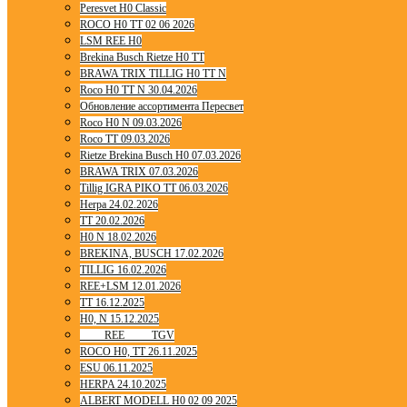
Peresvet H0 Classic
ROCO H0 TT 02 06 2026
LSM REE H0
Brekina Busch Rietze H0 TT
BRAWA TRIX TILLIG H0 TT N
Roco H0 TT N 30.04.2026
Обновление ассортимента Пересвет
Roco H0 N 09.03.2026
Roco TT 09.03.2026
Rietze Brekina Busch H0 07.03.2026
BRAWA TRIX 07.03.2026
Tillig IGRA PIKO TT 06.03.2026
Herpa 24.02.2026
TT 20.02.2026
H0 N 18.02.2026
BREKINA, BUSCH 17.02.2026
TILLIG 16.02.2026
REE+LSM 12.01.2026
TT 16.12.2025
H0, N 15.12.2025
____ REE ____ TGV
ROCO H0, TT 26.11.2025
ESU 06.11.2025
HERPA 24.10.2025
ALBERT MODELL H0 02 09 2025