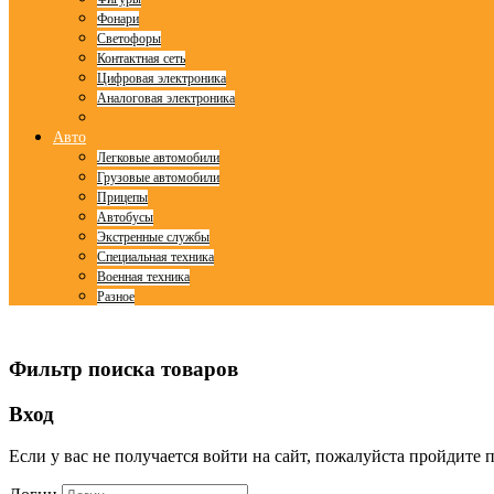
Фонари
Светофоры
Контактная сеть
Цифровая электроника
Аналоговая электроника
Авто
Легковые автомобили
Грузовые автомобили
Прицепы
Автобусы
Экстренные службы
Специальная техника
Военная техника
Разное
© Free
Joomla! 3 Modules
- by
VinaGecko.com
Фильтр поиска товаров
Вход
Если у вас не получается войти на сайт, пожалуйста пройдите