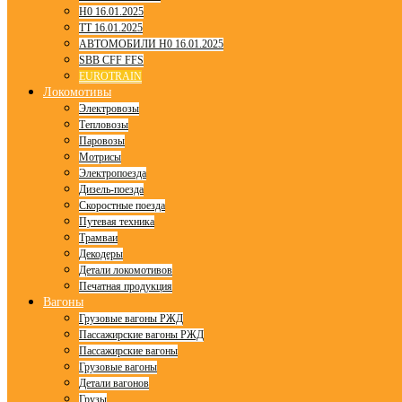
H0 16.01.2025
TT 16.01.2025
АВТОМОБИЛИ H0 16.01.2025
SBB CFF FFS
EUROTRAIN
Локомотивы
Электровозы
Тепловозы
Паровозы
Мотрисы
Электропоезда
Дизель-поезда
Скоростные поезда
Путевая техника
Трамваи
Декодеры
Детали локомотивов
Печатная продукция
Вагоны
Грузовые вагоны РЖД
Пассажирские вагоны РЖД
Пассажирские вагоны
Грузовые вагоны
Детали вагонов
Грузы