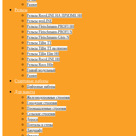
Разное
Рельсы
Рельсы RocoLINE НА ПРИЗМЕ H0
Рельсы geoLINE
Рельсы Fleischmann-PROFI H0
Рельсы Fleischmann-PROFI N
Рельсы Fleischmann-Gleis N
Рельсы Tillig TT
Рельсы Tillig TT на призме
Рельсы Tillig Elite H0
Рельсы RocoLINE H0
Рельсы Roco H0e
Гравий модельный
Разное
Стартовые наборы
Цифровые наборы
Для макета
Железнодорожные строения
Городские строения
Промышленные строения
Сельские строения
Дороги
Порталы и стены
Ландшафт
Фигуры