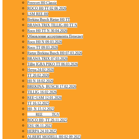
Peresvet H0 Classic
ROCO H0 TT 02 06 2026
LSM REE H0
Brekina Busch Rietze H0 TT
BRAWA TRIX TILLIG H0 TT N
Roco H0 TT N 30.04.2026
Обновление ассортимента Пересвет
Roco H0 N 09.03.2026
Roco TT 09.03.2026
Rietze Brekina Busch H0 07.03.2026
BRAWA TRIX 07.03.2026
Tillig IGRA PIKO TT 06.03.2026
Herpa 24.02.2026
TT 20.02.2026
H0 N 18.02.2026
BREKINA, BUSCH 17.02.2026
TILLIG 16.02.2026
REE+LSM 12.01.2026
TT 16.12.2025
H0, N 15.12.2025
____ REE ____ TGV
ROCO H0, TT 26.11.2025
ESU 06.11.2025
HERPA 24.10.2025
ALBERT MODELL H0 02 09 2025