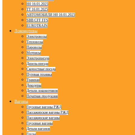
H0 16.01.2025
TT 16.01.2025
АВТОМОБИЛИ H0 16.01.2025
SBB CFF FFS
EUROTRAIN
Локомотивы
Электровозы
Тепловозы
Паровозы
Мотрисы
Электропоезда
Дизель-поезда
Скоростные поезда
Путевая техника
Трамваи
Декодеры
Детали локомотивов
Печатная продукция
Вагоны
Грузовые вагоны РЖД
Пассажирские вагоны РЖД
Пассажирские вагоны
Грузовые вагоны
Детали вагонов
Грузы