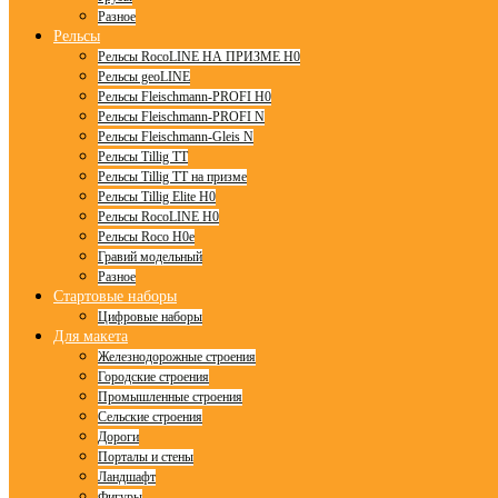
Разное
Рельсы
Рельсы RocoLINE НА ПРИЗМЕ H0
Рельсы geoLINE
Рельсы Fleischmann-PROFI H0
Рельсы Fleischmann-PROFI N
Рельсы Fleischmann-Gleis N
Рельсы Tillig TT
Рельсы Tillig TT на призме
Рельсы Tillig Elite H0
Рельсы RocoLINE H0
Рельсы Roco H0e
Гравий модельный
Разное
Стартовые наборы
Цифровые наборы
Для макета
Железнодорожные строения
Городские строения
Промышленные строения
Сельские строения
Дороги
Порталы и стены
Ландшафт
Фигуры