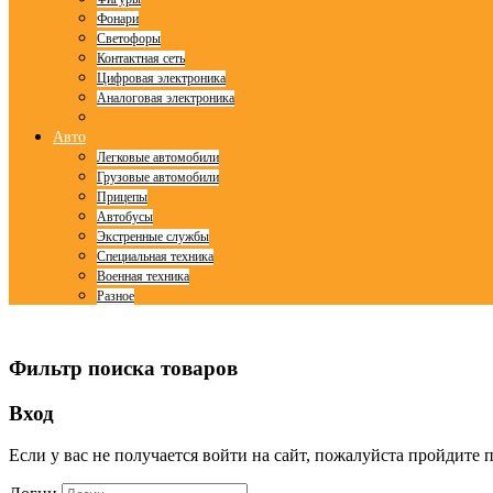
Фонари
Светофоры
Контактная сеть
Цифровая электроника
Аналоговая электроника
Авто
Легковые автомобили
Грузовые автомобили
Прицепы
Автобусы
Экстренные службы
Специальная техника
Военная техника
Разное
© Free
Joomla! 3 Modules
- by
VinaGecko.com
Фильтр поиска товаров
Вход
Если у вас не получается войти на сайт, пожалуйста пройдите