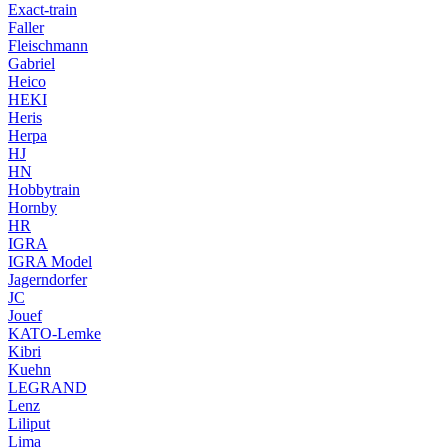
Exact-train
Faller
Fleischmann
Gabriel
Heico
HEKI
Heris
Herpa
HJ
HN
Hobbytrain
Hornby
HR
IGRA
IGRA Model
Jagerndorfer
JC
Jouef
KATO-Lemke
Kibri
Kuehn
LEGRAND
Lenz
Liliput
Lima