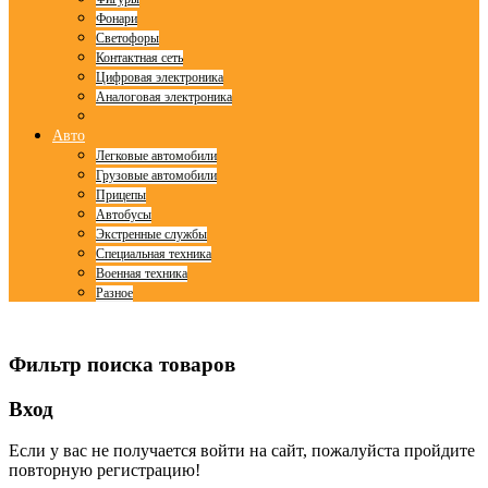
Фонари
Светофоры
Контактная сеть
Цифровая электроника
Аналоговая электроника
Авто
Легковые автомобили
Грузовые автомобили
Прицепы
Автобусы
Экстренные службы
Специальная техника
Военная техника
Разное
© Free
Joomla! 3 Modules
- by
VinaGecko.com
Фильтр поиска товаров
Вход
Если у вас не получается войти на сайт, пожалуйста пройдите
повторную регистрацию!