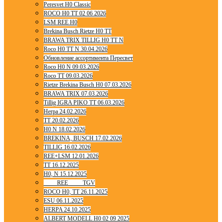
Peresvet H0 Classic
ROCO H0 TT 02 06 2026
LSM REE H0
Brekina Busch Rietze H0 TT
BRAWA TRIX TILLIG H0 TT N
Roco H0 TT N 30.04.2026
Обновление ассортимента Пересвет
Roco H0 N 09.03.2026
Roco TT 09.03.2026
Rietze Brekina Busch H0 07.03.2026
BRAWA TRIX 07.03.2026
Tillig IGRA PIKO TT 06.03.2026
Herpa 24.02.2026
TT 20.02.2026
H0 N 18.02.2026
BREKINA, BUSCH 17.02.2026
TILLIG 16.02.2026
REE+LSM 12.01.2026
TT 16.12.2025
H0, N 15.12.2025
____ REE ____ TGV
ROCO H0, TT 26.11.2025
ESU 06.11.2025
HERPA 24.10.2025
ALBERT MODELL H0 02 09 2025