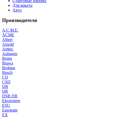
Стартовые наборы
Для макета
Авто
Производители
A.C.M.E.
ACME
Albert
Arnold
Artitec
Auhagen
Bemo
Brawa
Brekina
Busch
CD
CSD
DB
DR
DSB DB
Electrotren
ESU
Eurotrain
EX