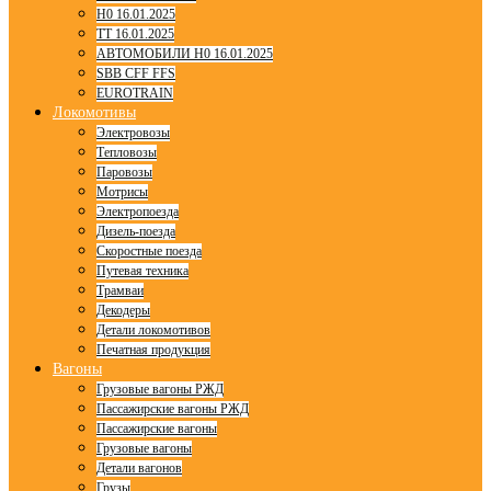
H0 16.01.2025
TT 16.01.2025
АВТОМОБИЛИ H0 16.01.2025
SBB CFF FFS
EUROTRAIN
Локомотивы
Электровозы
Тепловозы
Паровозы
Мотрисы
Электропоезда
Дизель-поезда
Скоростные поезда
Путевая техника
Трамваи
Декодеры
Детали локомотивов
Печатная продукция
Вагоны
Грузовые вагоны РЖД
Пассажирские вагоны РЖД
Пассажирские вагоны
Грузовые вагоны
Детали вагонов
Грузы