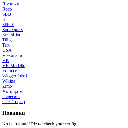
Rivarossi
Roco
SBB
SJ
SNCF
Sudexpress
SwissLine
Tillig
Trix
USA
Viessmann
VK
VK Modelle
Vollmer
Waggonfabrik
Wiking
Zimo
Автопром
Пересвет
СвеТТофор
Новинки
No item found! Please check your config!