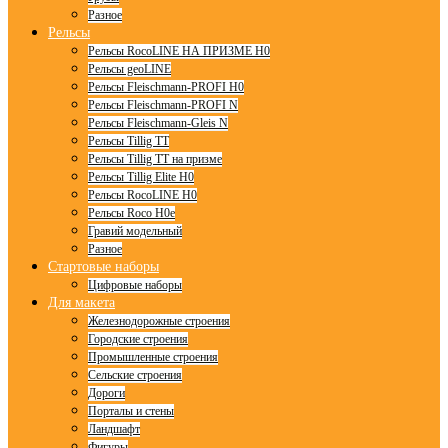
Разное
Рельсы
Рельсы RocoLINE НА ПРИЗМЕ H0
Рельсы geoLINE
Рельсы Fleischmann-PROFI H0
Рельсы Fleischmann-PROFI N
Рельсы Fleischmann-Gleis N
Рельсы Tillig TT
Рельсы Tillig TT на призме
Рельсы Tillig Elite H0
Рельсы RocoLINE H0
Рельсы Roco H0e
Гравий модельный
Разное
Стартовые наборы
Цифровые наборы
Для макета
Железнодорожные строения
Городские строения
Промышленные строения
Сельские строения
Дороги
Порталы и стены
Ландшафт
Фигуры