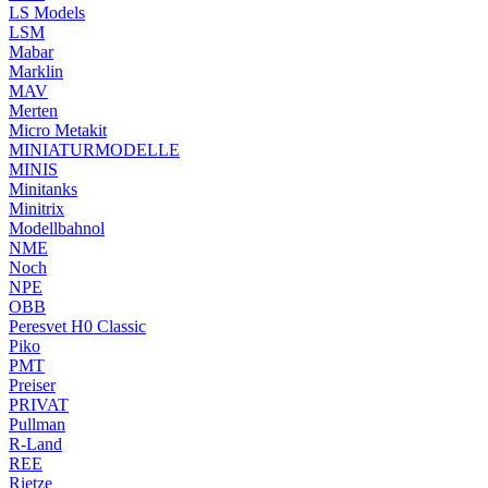
LS Models
LSM
Mabar
Marklin
MAV
Merten
Micro Metakit
MINIATURMODELLE
MINIS
Minitanks
Minitrix
Modellbahnol
NME
Noch
NPE
OBB
Peresvet H0 Classic
Piko
PMT
Preiser
PRIVAT
Pullman
R-Land
REE
Rietze