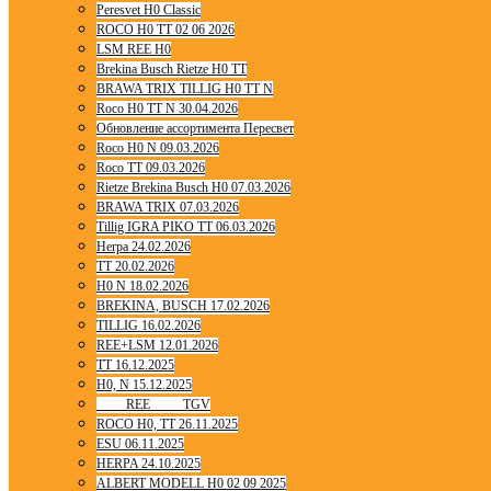
Peresvet H0 Classic
ROCO H0 TT 02 06 2026
LSM REE H0
Brekina Busch Rietze H0 TT
BRAWA TRIX TILLIG H0 TT N
Roco H0 TT N 30.04.2026
Обновление ассортимента Пересвет
Roco H0 N 09.03.2026
Roco TT 09.03.2026
Rietze Brekina Busch H0 07.03.2026
BRAWA TRIX 07.03.2026
Tillig IGRA PIKO TT 06.03.2026
Herpa 24.02.2026
TT 20.02.2026
H0 N 18.02.2026
BREKINA, BUSCH 17.02.2026
TILLIG 16.02.2026
REE+LSM 12.01.2026
TT 16.12.2025
H0, N 15.12.2025
____ REE ____ TGV
ROCO H0, TT 26.11.2025
ESU 06.11.2025
HERPA 24.10.2025
ALBERT MODELL H0 02 09 2025