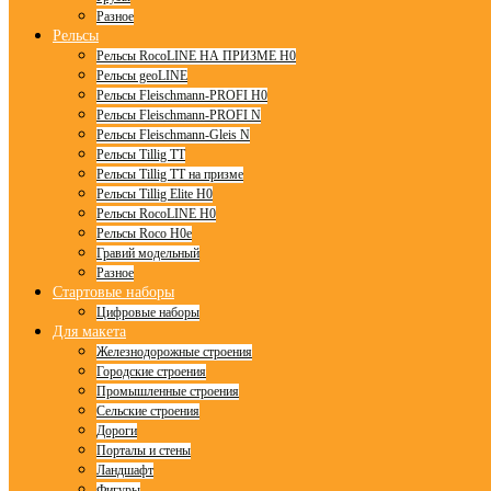
Разное
Рельсы
Рельсы RocoLINE НА ПРИЗМЕ H0
Рельсы geoLINE
Рельсы Fleischmann-PROFI H0
Рельсы Fleischmann-PROFI N
Рельсы Fleischmann-Gleis N
Рельсы Tillig TT
Рельсы Tillig TT на призме
Рельсы Tillig Elite H0
Рельсы RocoLINE H0
Рельсы Roco H0e
Гравий модельный
Разное
Стартовые наборы
Цифровые наборы
Для макета
Железнодорожные строения
Городские строения
Промышленные строения
Сельские строения
Дороги
Порталы и стены
Ландшафт
Фигуры