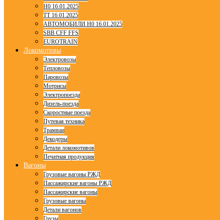
H0 16.01.2025
TT 16.01.2025
АВТОМОБИЛИ H0 16.01.2025
SBB CFF FFS
EUROTRAIN
Локомотивы
Электровозы
Тепловозы
Паровозы
Мотрисы
Электропоезда
Дизель-поезда
Скоростные поезда
Путевая техника
Трамваи
Декодеры
Детали локомотивов
Печатная продукция
Вагоны
Грузовые вагоны РЖД
Пассажирские вагоны РЖД
Пассажирские вагоны
Грузовые вагоны
Детали вагонов
Грузы