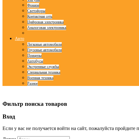
Фонари
Светофоры
Контактная сеть
Цифровая электроника
Аналоговая электроника
Авто
Легковые автомобили
Грузовые автомобили
Прицепы
Автобусы
Экстренные службы
Специальная техника
Военная техника
Разное
© Free
Joomla! 3 Modules
- by
VinaGecko.com
Фильтр поиска товаров
Вход
Если у вас не получается войти на сайт, пожалуйста пройдите