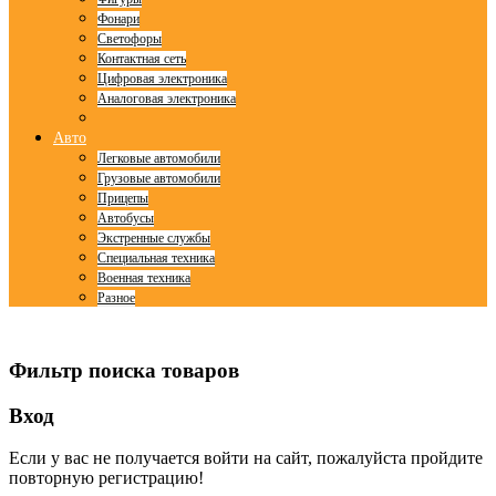
Фонари
Светофоры
Контактная сеть
Цифровая электроника
Аналоговая электроника
Авто
Легковые автомобили
Грузовые автомобили
Прицепы
Автобусы
Экстренные службы
Специальная техника
Военная техника
Разное
© Free
Joomla! 3 Modules
- by
VinaGecko.com
Фильтр поиска товаров
Вход
Если у вас не получается войти на сайт, пожалуйста пройдите
повторную регистрацию!