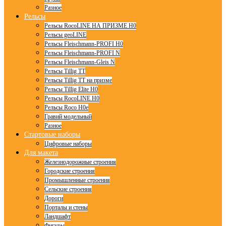
Разное
Рельсы
Рельсы RocoLINE НА ПРИЗМЕ H0
Рельсы geoLINE
Рельсы Fleischmann-PROFI H0
Рельсы Fleischmann-PROFI N
Рельсы Fleischmann-Gleis N
Рельсы Tillig TT
Рельсы Tillig TT на призме
Рельсы Tillig Elite H0
Рельсы RocoLINE H0
Рельсы Roco H0e
Гравий модельный
Разное
Стартовые наборы
Цифровые наборы
Для макета
Железнодорожные строения
Городские строения
Промышленные строения
Сельские строения
Дороги
Порталы и стены
Ландшафт
Фигуры