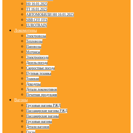
H0 16.01.2025
TT 16.01.2025
АВТОМОБИЛИ H0 16.01.2025
SBB CFF FFS
EUROTRAIN
Локомотивы
Электровозы
Тепловозы
Паровозы
Мотрисы
Электропоезда
Дизель-поезда
Скоростные поезда
Путевая техника
Трамваи
Декодеры
Детали локомотивов
Печатная продукция
Вагоны
Грузовые вагоны РЖД
Пассажирские вагоны РЖД
Пассажирские вагоны
Грузовые вагоны
Детали вагонов
Грузы