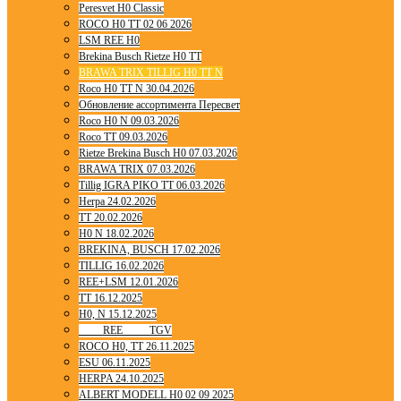
Peresvet H0 Classic
ROCO H0 TT 02 06 2026
LSM REE H0
Brekina Busch Rietze H0 TT
BRAWA TRIX TILLIG H0 TT N
Roco H0 TT N 30.04.2026
Обновление ассортимента Пересвет
Roco H0 N 09.03.2026
Roco TT 09.03.2026
Rietze Brekina Busch H0 07.03.2026
BRAWA TRIX 07.03.2026
Tillig IGRA PIKO TT 06.03.2026
Herpa 24.02.2026
TT 20.02.2026
H0 N 18.02.2026
BREKINA, BUSCH 17.02.2026
TILLIG 16.02.2026
REE+LSM 12.01.2026
TT 16.12.2025
H0, N 15.12.2025
____ REE ____ TGV
ROCO H0, TT 26.11.2025
ESU 06.11.2025
HERPA 24.10.2025
ALBERT MODELL H0 02 09 2025