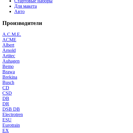
Стартовые наборы
Для макета
Авто
Производители
A.C.M.E.
ACME
Albert
Arnold
Artitec
Auhagen
Bemo
Brawa
Brekina
Busch
CD
CSD
DB
DR
DSB DB
Electrotren
ESU
Eurotrain
EX