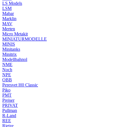
LS Models
LSM
Mabar
Marklin
MAV
Merten
Micro Metakit
MINIATURMODELLE
MINIS
Minitanks
Minitrix
Modellbahnol
NME
Noch
NPE
OBB
Peresvet H0 Classic
Piko
PMT
Preiser
PRIVAT
Pullman
R-Land
REE
Rietze