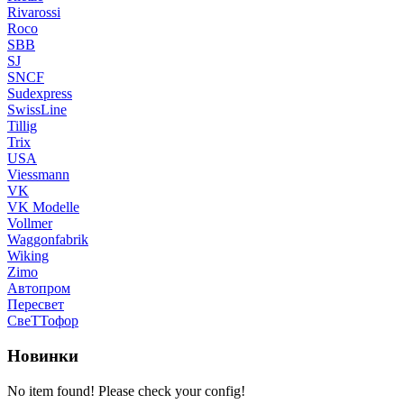
Rivarossi
Roco
SBB
SJ
SNCF
Sudexpress
SwissLine
Tillig
Trix
USA
Viessmann
VK
VK Modelle
Vollmer
Waggonfabrik
Wiking
Zimo
Автопром
Пересвет
СвеТТофор
Новинки
No item found! Please check your config!