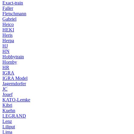
Exact-train
Faller
Fleischmann
Gabriel
Heico
HEKI
Heris
Herpa
HJ
HN
Hobbytrain
Hornby
HR
IGRA
IGRA Model
Jagerndorfer
JC
Jouef
KATO-Lemke
Kibri
Kuehn
LEGRAND
Lenz
Liliput
Lima