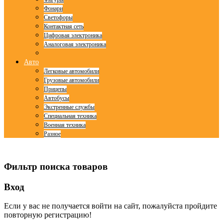
Фонари
Светофоры
Контактная сеть
Цифровая электроника
Аналоговая электроника
Авто
Легковые автомобили
Грузовые автомобили
Прицепы
Автобусы
Экстренные службы
Специальная техника
Военная техника
Разное
© Free
Joomla! 3 Modules
- by
VinaGecko.com
Фильтр поиска товаров
Вход
Если у вас не получается войти на сайт, пожалуйста пройдите
повторную регистрацию!