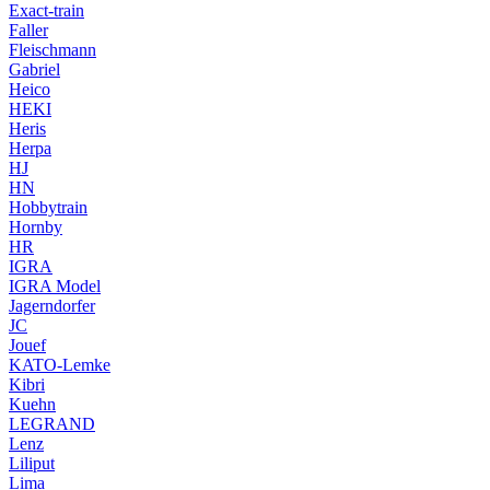
Exact-train
Faller
Fleischmann
Gabriel
Heico
HEKI
Heris
Herpa
HJ
HN
Hobbytrain
Hornby
HR
IGRA
IGRA Model
Jagerndorfer
JC
Jouef
KATO-Lemke
Kibri
Kuehn
LEGRAND
Lenz
Liliput
Lima