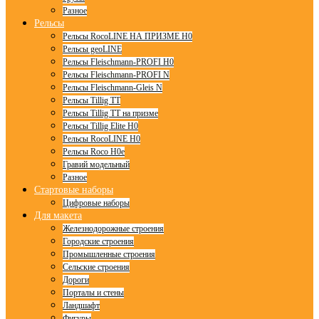
Разное
Рельсы
Рельсы RocoLINE НА ПРИЗМЕ H0
Рельсы geoLINE
Рельсы Fleischmann-PROFI H0
Рельсы Fleischmann-PROFI N
Рельсы Fleischmann-Gleis N
Рельсы Tillig TT
Рельсы Tillig TT на призме
Рельсы Tillig Elite H0
Рельсы RocoLINE H0
Рельсы Roco H0e
Гравий модельный
Разное
Стартовые наборы
Цифровые наборы
Для макета
Железнодорожные строения
Городские строения
Промышленные строения
Сельские строения
Дороги
Порталы и стены
Ландшафт
Фигуры