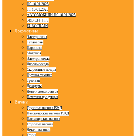
H0 16.01.2025
TT 16.01.2025
АВТОМОБИЛИ H0 16.01.2025
SBB CFF FFS
EUROTRAIN
Локомотивы
Электровозы
Тепловозы
Паровозы
Мотрисы
Электропоезда
Дизель-поезда
Скоростные поезда
Путевая техника
Трамваи
Декодеры
Детали локомотивов
Печатная продукция
Вагоны
Грузовые вагоны РЖД
Пассажирские вагоны РЖД
Пассажирские вагоны
Грузовые вагоны
Детали вагонов
Грузы