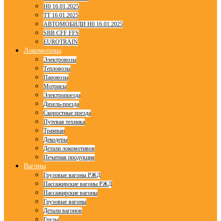
H0 16.01.2025
TT 16.01.2025
АВТОМОБИЛИ H0 16.01.2025
SBB CFF FFS
EUROTRAIN
Локомотивы
Электровозы
Тепловозы
Паровозы
Мотрисы
Электропоезда
Дизель-поезда
Скоростные поезда
Путевая техника
Трамваи
Декодеры
Детали локомотивов
Печатная продукция
Вагоны
Грузовые вагоны РЖД
Пассажирские вагоны РЖД
Пассажирские вагоны
Грузовые вагоны
Детали вагонов
Грузы