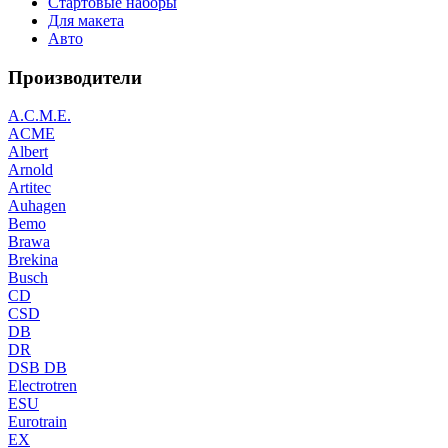
Стартовые наборы
Для макета
Авто
Производители
A.C.M.E.
ACME
Albert
Arnold
Artitec
Auhagen
Bemo
Brawa
Brekina
Busch
CD
CSD
DB
DR
DSB DB
Electrotren
ESU
Eurotrain
EX