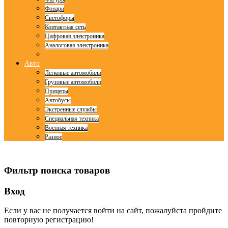
Фонари
Светофоры
Контактная сеть
Цифровая электроника
Аналоговая электроника
Авто
Легковые автомобили
Грузовые автомобили
Прицепы
Автобусы
Экстренные службы
Специальная техника
Военная техника
Разное
© Free
Joomla! 3 Modules
- by
VinaGecko.com
Фильтр поиска товаров
Вход
Если у вас не получается войти на сайт, пожалуйста пройдите
повторную регистрацию!