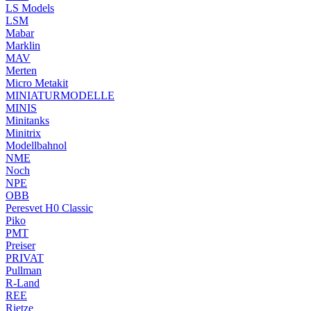
LS Models
LSM
Mabar
Marklin
MAV
Merten
Micro Metakit
MINIATURMODELLE
MINIS
Minitanks
Minitrix
Modellbahnol
NME
Noch
NPE
OBB
Peresvet H0 Classic
Piko
PMT
Preiser
PRIVAT
Pullman
R-Land
REE
Rietze