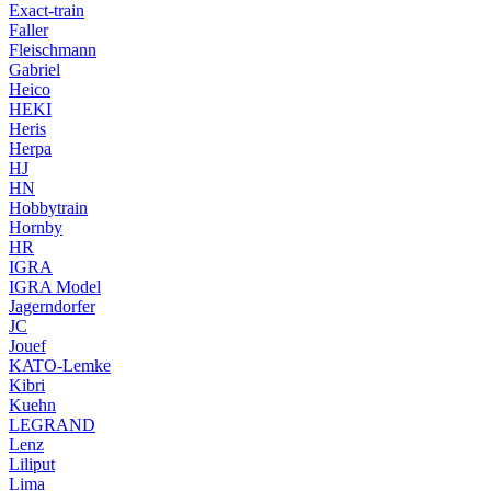
Exact-train
Faller
Fleischmann
Gabriel
Heico
HEKI
Heris
Herpa
HJ
HN
Hobbytrain
Hornby
HR
IGRA
IGRA Model
Jagerndorfer
JC
Jouef
KATO-Lemke
Kibri
Kuehn
LEGRAND
Lenz
Liliput
Lima