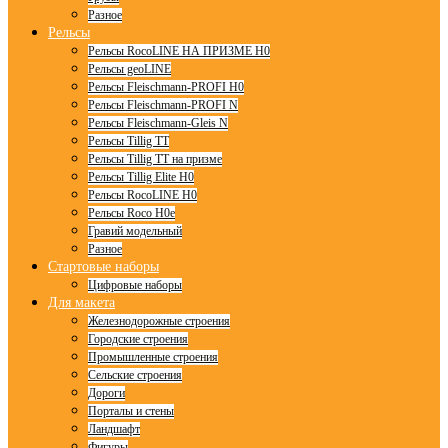
Разное
Рельсы
Рельсы RocoLINE НА ПРИЗМЕ H0
Рельсы geoLINE
Рельсы Fleischmann-PROFI H0
Рельсы Fleischmann-PROFI N
Рельсы Fleischmann-Gleis N
Рельсы Tillig TT
Рельсы Tillig TT на призме
Рельсы Tillig Elite H0
Рельсы RocoLINE H0
Рельсы Roco H0e
Гравий модельный
Разное
Стартовые наборы
Цифровые наборы
Для макета
Железнодорожные строения
Городские строения
Промышленные строения
Сельские строения
Дороги
Порталы и стены
Ландшафт
Фигуры