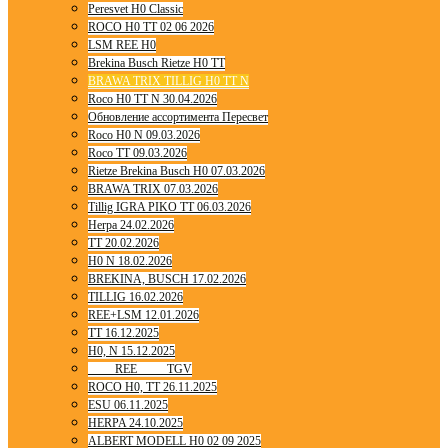
Peresvet H0 Classic
ROCO H0 TT 02 06 2026
LSM REE H0
Brekina Busch Rietze H0 TT
BRAWA TRIX TILLIG H0 TT N
Roco H0 TT N 30.04.2026
Обновление ассортимента Пересвет
Roco H0 N 09.03.2026
Roco TT 09.03.2026
Rietze Brekina Busch H0 07.03.2026
BRAWA TRIX 07.03.2026
Tillig IGRA PIKO TT 06.03.2026
Herpa 24.02.2026
TT 20.02.2026
H0 N 18.02.2026
BREKINA, BUSCH 17.02.2026
TILLIG 16.02.2026
REE+LSM 12.01.2026
TT 16.12.2025
H0, N 15.12.2025
____ REE ____ TGV
ROCO H0, TT 26.11.2025
ESU 06.11.2025
HERPA 24.10.2025
ALBERT MODELL H0 02 09 2025