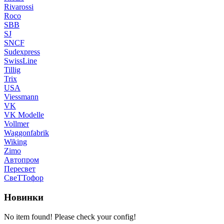
Rivarossi
Roco
SBB
SJ
SNCF
Sudexpress
SwissLine
Tillig
Trix
USA
Viessmann
VK
VK Modelle
Vollmer
Waggonfabrik
Wiking
Zimo
Автопром
Пересвет
СвеТТофор
Новинки
No item found! Please check your config!