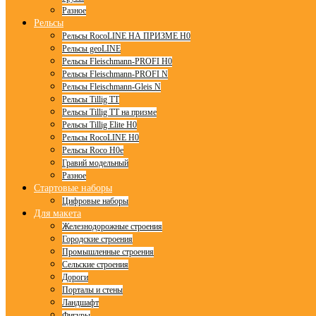
Разное
Рельсы
Рельсы RocoLINE НА ПРИЗМЕ H0
Рельсы geoLINE
Рельсы Fleischmann-PROFI H0
Рельсы Fleischmann-PROFI N
Рельсы Fleischmann-Gleis N
Рельсы Tillig TT
Рельсы Tillig TT на призме
Рельсы Tillig Elite H0
Рельсы RocoLINE H0
Рельсы Roco H0e
Гравий модельный
Разное
Стартовые наборы
Цифровые наборы
Для макета
Железнодорожные строения
Городские строения
Промышленные строения
Сельские строения
Дороги
Порталы и стены
Ландшафт
Фигуры