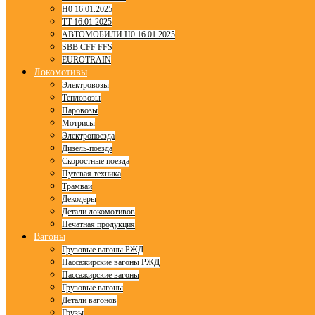
H0 16.01.2025
TT 16.01.2025
АВТОМОБИЛИ H0 16.01.2025
SBB CFF FFS
EUROTRAIN
Локомотивы
Электровозы
Тепловозы
Паровозы
Мотрисы
Электропоезда
Дизель-поезда
Скоростные поезда
Путевая техника
Трамваи
Декодеры
Детали локомотивов
Печатная продукция
Вагоны
Грузовые вагоны РЖД
Пассажирские вагоны РЖД
Пассажирские вагоны
Грузовые вагоны
Детали вагонов
Грузы