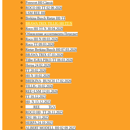
Peresvet H0 Classic
ROCO H0 TT 02 06 2026
LSM REE H0
Brekina Busch Rietze H0 TT
BRAWA TRIX TILLIG H0 TT N
Roco H0 TT N 30.04.2026
Обновление ассортимента Пересвет
Roco H0 N 09.03.2026
Roco TT 09.03.2026
Rietze Brekina Busch H0 07.03.2026
BRAWA TRIX 07.03.2026
Tillig IGRA PIKO TT 06.03.2026
Herpa 24.02.2026
TT 20.02.2026
H0 N 18.02.2026
BREKINA, BUSCH 17.02.2026
TILLIG 16.02.2026
REE+LSM 12.01.2026
TT 16.12.2025
H0, N 15.12.2025
____ REE ____ TGV
ROCO H0, TT 26.11.2025
ESU 06.11.2025
HERPA 24.10.2025
ALBERT MODELL H0 02 09 2025