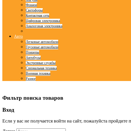
Фонари
Светофоры
Контактная сеть
Цифровая электроника
Аналоговая электроника
Авто
Легковые автомобили
Грузовые автомобили
Прицепы
Автобусы
Экстренные службы
Специальная техника
Военная техника
Разное
© Free
Joomla! 3 Modules
- by
VinaGecko.com
Фильтр поиска товаров
Вход
Если у вас не получается войти на сайт, пожалуйста пройдите