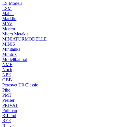
LS Models
LSM
Mabar
Marklin
MAV
Merten
Micro Metakit
MINIATURMODELLE
MINIS
Minitanks
Minitrix
Modellbahnol
NME
Noch
NPE
OBB
Peresvet H0 Classic
Piko
PMT
Preiser
PRIVAT
Pullman
R-Land
REE
Rietze