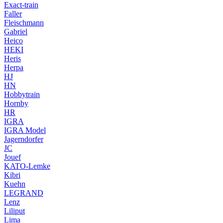
Exact-train
Faller
Fleischmann
Gabriel
Heico
HEKI
Heris
Herpa
HJ
HN
Hobbytrain
Hornby
HR
IGRA
IGRA Model
Jagerndorfer
JC
Jouef
KATO-Lemke
Kibri
Kuehn
LEGRAND
Lenz
Liliput
Lima