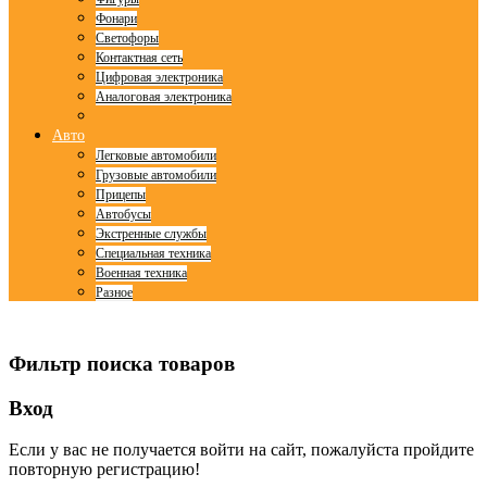
Фонари
Светофоры
Контактная сеть
Цифровая электроника
Аналоговая электроника
Авто
Легковые автомобили
Грузовые автомобили
Прицепы
Автобусы
Экстренные службы
Специальная техника
Военная техника
Разное
© Free
Joomla! 3 Modules
- by
VinaGecko.com
Фильтр поиска товаров
Вход
Если у вас не получается войти на сайт, пожалуйста пройдите
повторную регистрацию!