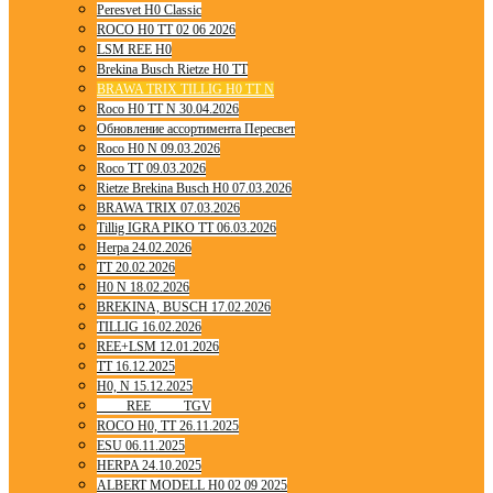
Peresvet H0 Classic
ROCO H0 TT 02 06 2026
LSM REE H0
Brekina Busch Rietze H0 TT
BRAWA TRIX TILLIG H0 TT N
Roco H0 TT N 30.04.2026
Обновление ассортимента Пересвет
Roco H0 N 09.03.2026
Roco TT 09.03.2026
Rietze Brekina Busch H0 07.03.2026
BRAWA TRIX 07.03.2026
Tillig IGRA PIKO TT 06.03.2026
Herpa 24.02.2026
TT 20.02.2026
H0 N 18.02.2026
BREKINA, BUSCH 17.02.2026
TILLIG 16.02.2026
REE+LSM 12.01.2026
TT 16.12.2025
H0, N 15.12.2025
____ REE ____ TGV
ROCO H0, TT 26.11.2025
ESU 06.11.2025
HERPA 24.10.2025
ALBERT MODELL H0 02 09 2025