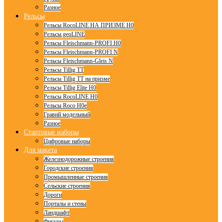
Разное
Рельсы
Рельсы RocoLINE НА ПРИЗМЕ H0
Рельсы geoLINE
Рельсы Fleischmann-PROFI H0
Рельсы Fleischmann-PROFI N
Рельсы Fleischmann-Gleis N
Рельсы Tillig TT
Рельсы Tillig TT на призме
Рельсы Tillig Elite H0
Рельсы RocoLINE H0
Рельсы Roco H0e
Гравий модельный
Разное
Стартовые наборы
Цифровые наборы
Для макета
Железнодорожные строения
Городские строения
Промышленные строения
Сельские строения
Дороги
Порталы и стены
Ландшафт
Фигуры