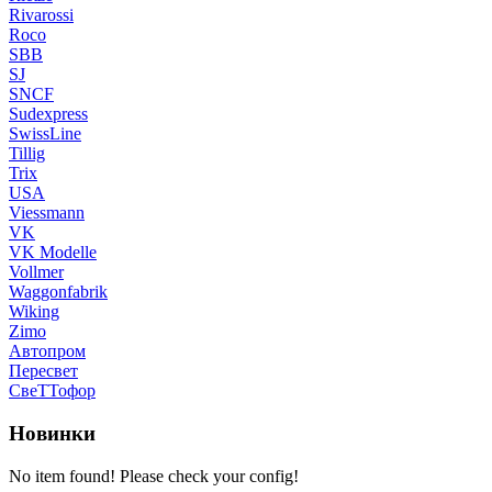
Rivarossi
Roco
SBB
SJ
SNCF
Sudexpress
SwissLine
Tillig
Trix
USA
Viessmann
VK
VK Modelle
Vollmer
Waggonfabrik
Wiking
Zimo
Автопром
Пересвет
СвеТТофор
Новинки
No item found! Please check your config!