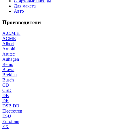
Стартовые наборы
Для макета
Авто
Производители
A.C.M.E.
ACME
Albert
Arnold
Artitec
Auhagen
Bemo
Brawa
Brekina
Busch
CD
CSD
DB
DR
DSB DB
Electrotren
ESU
Eurotrain
EX