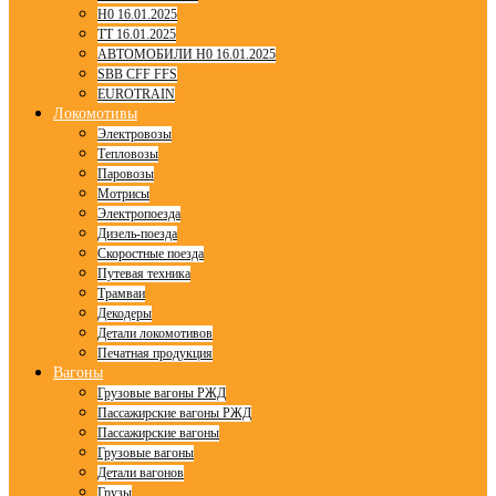
H0 16.01.2025
TT 16.01.2025
АВТОМОБИЛИ H0 16.01.2025
SBB CFF FFS
EUROTRAIN
Локомотивы
Электровозы
Тепловозы
Паровозы
Мотрисы
Электропоезда
Дизель-поезда
Скоростные поезда
Путевая техника
Трамваи
Декодеры
Детали локомотивов
Печатная продукция
Вагоны
Грузовые вагоны РЖД
Пассажирские вагоны РЖД
Пассажирские вагоны
Грузовые вагоны
Детали вагонов
Грузы