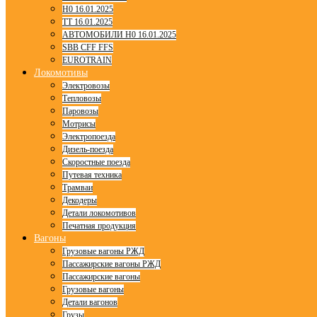
H0 16.01.2025
TT 16.01.2025
АВТОМОБИЛИ H0 16.01.2025
SBB CFF FFS
EUROTRAIN
Локомотивы
Электровозы
Тепловозы
Паровозы
Мотрисы
Электропоезда
Дизель-поезда
Скоростные поезда
Путевая техника
Трамваи
Декодеры
Детали локомотивов
Печатная продукция
Вагоны
Грузовые вагоны РЖД
Пассажирские вагоны РЖД
Пассажирские вагоны
Грузовые вагоны
Детали вагонов
Грузы