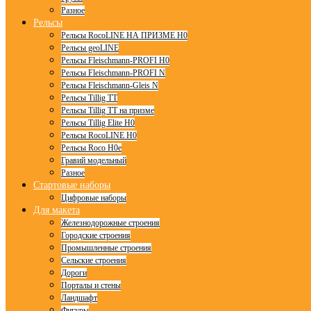
Разное
Рельсы
Рельсы RocoLINE НА ПРИЗМЕ H0
Рельсы geoLINE
Рельсы Fleischmann-PROFI H0
Рельсы Fleischmann-PROFI N
Рельсы Fleischmann-Gleis N
Рельсы Tillig TT
Рельсы Tillig TT на призме
Рельсы Tillig Elite H0
Рельсы RocoLINE H0
Рельсы Roco H0e
Гравий модельный
Разное
Стартовые наборы
Цифровые наборы
Для макета
Железнодорожные строения
Городские строения
Промышленные строения
Сельские строения
Дороги
Порталы и стены
Ландшафт
Фигуры