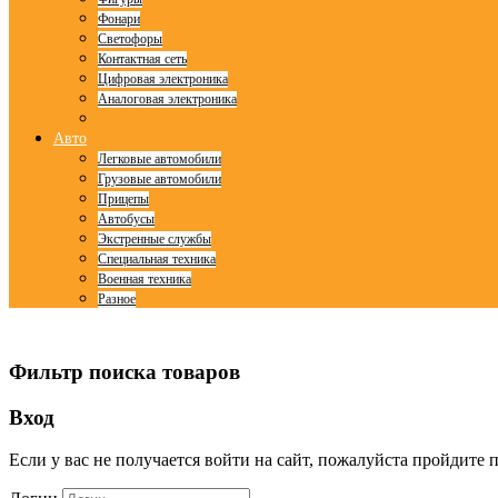
Фонари
Светофоры
Контактная сеть
Цифровая электроника
Аналоговая электроника
Авто
Легковые автомобили
Грузовые автомобили
Прицепы
Автобусы
Экстренные службы
Специальная техника
Военная техника
Разное
© Free
Joomla! 3 Modules
- by
VinaGecko.com
Фильтр поиска товаров
Вход
Если у вас не получается войти на сайт, пожалуйста пройдите