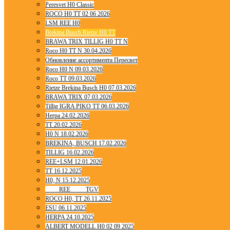
Peresvet H0 Classic
ROCO H0 TT 02 06 2026
LSM REE H0
Brekina Busch Rietze H0 TT
BRAWA TRIX TILLIG H0 TT N
Roco H0 TT N 30.04.2026
Обновление ассортимента Пересвет
Roco H0 N 09.03.2026
Roco TT 09.03.2026
Rietze Brekina Busch H0 07.03.2026
BRAWA TRIX 07.03.2026
Tillig IGRA PIKO TT 06.03.2026
Herpa 24.02.2026
TT 20.02.2026
H0 N 18.02.2026
BREKINA, BUSCH 17.02.2026
TILLIG 16.02.2026
REE+LSM 12.01.2026
TT 16.12.2025
H0, N 15.12.2025
____ REE ____ TGV
ROCO H0, TT 26.11.2025
ESU 06.11.2025
HERPA 24.10.2025
ALBERT MODELL H0 02 09 2025