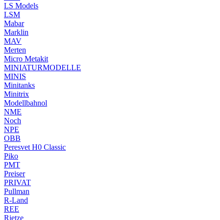
LS Models
LSM
Mabar
Marklin
MAV
Merten
Micro Metakit
MINIATURMODELLE
MINIS
Minitanks
Minitrix
Modellbahnol
NME
Noch
NPE
OBB
Peresvet H0 Classic
Piko
PMT
Preiser
PRIVAT
Pullman
R-Land
REE
Rietze