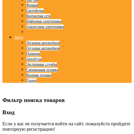
Фонари
Светофоры
Контактная сеть
Цифровая электроника
Аналоговая электроника
Авто
Легковые автомобили
Грузовые автомобили
Прицепы
Автобусы
Экстренные службы
Специальная техника
Военная техника
Разное
© Free
Joomla! 3 Modules
- by
VinaGecko.com
Фильтр поиска товаров
Вход
Если у вас не получается войти на сайт, пожалуйста пройдите
повторную регистрацию!