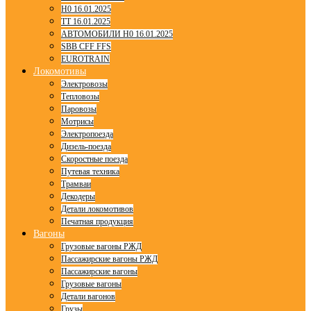
H0 16.01.2025
TT 16.01.2025
АВТОМОБИЛИ H0 16.01.2025
SBB CFF FFS
EUROTRAIN
Локомотивы
Электровозы
Тепловозы
Паровозы
Мотрисы
Электропоезда
Дизель-поезда
Скоростные поезда
Путевая техника
Трамваи
Декодеры
Детали локомотивов
Печатная продукция
Вагоны
Грузовые вагоны РЖД
Пассажирские вагоны РЖД
Пассажирские вагоны
Грузовые вагоны
Детали вагонов
Грузы