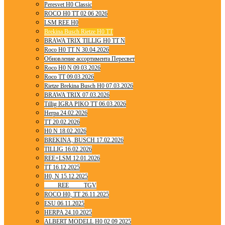
Peresvet H0 Classic
ROCO H0 TT 02 06 2026
LSM REE H0
Brekina Busch Rietze H0 TT
BRAWA TRIX TILLIG H0 TT N
Roco H0 TT N 30.04.2026
Обновление ассортимента Пересвет
Roco H0 N 09.03.2026
Roco TT 09.03.2026
Rietze Brekina Busch H0 07.03.2026
BRAWA TRIX 07.03.2026
Tillig IGRA PIKO TT 06.03.2026
Herpa 24.02.2026
TT 20.02.2026
H0 N 18.02.2026
BREKINA, BUSCH 17.02.2026
TILLIG 16.02.2026
REE+LSM 12.01.2026
TT 16.12.2025
H0, N 15.12.2025
____ REE ____ TGV
ROCO H0, TT 26.11.2025
ESU 06.11.2025
HERPA 24.10.2025
ALBERT MODELL H0 02 09 2025