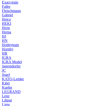
Exact-train
Faller
Fleischmann
Gabriel
Heico
HEKI
Heris
Herpa
HJ
HN
Hobbytrain
Hornby
HR
IGRA
IGRA Model
Jagerndorfer
JC
Jouef
KATO-Lemke
Kibri
Kuehn
LEGRAND
Lenz
Liliput
Lima