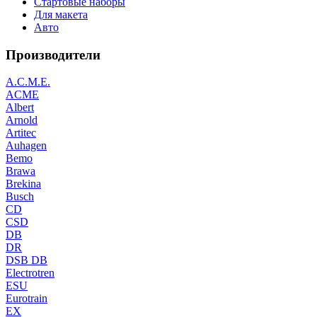
Стартовые наборы
Для макета
Авто
Производители
A.C.M.E.
ACME
Albert
Arnold
Artitec
Auhagen
Bemo
Brawa
Brekina
Busch
CD
CSD
DB
DR
DSB DB
Electrotren
ESU
Eurotrain
EX