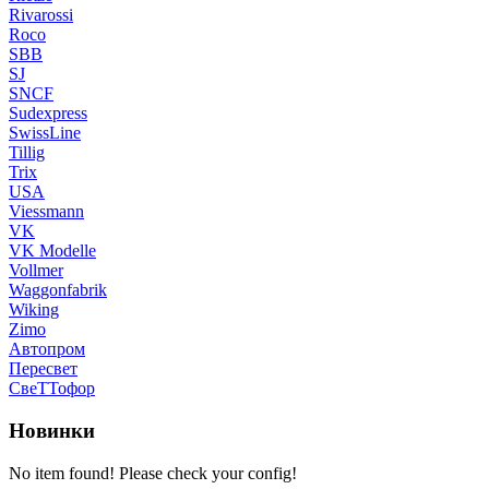
Rivarossi
Roco
SBB
SJ
SNCF
Sudexpress
SwissLine
Tillig
Trix
USA
Viessmann
VK
VK Modelle
Vollmer
Waggonfabrik
Wiking
Zimo
Автопром
Пересвет
СвеТТофор
Новинки
No item found! Please check your config!