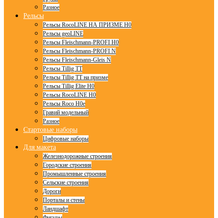
Разное
Рельсы
Рельсы RocoLINE НА ПРИЗМЕ H0
Рельсы geoLINE
Рельсы Fleischmann-PROFI H0
Рельсы Fleischmann-PROFI N
Рельсы Fleischmann-Gleis N
Рельсы Tillig TT
Рельсы Tillig TT на призме
Рельсы Tillig Elite H0
Рельсы RocoLINE H0
Рельсы Roco H0e
Гравий модельный
Разное
Стартовые наборы
Цифровые наборы
Для макета
Железнодорожные строения
Городские строения
Промышленные строения
Сельские строения
Дороги
Порталы и стены
Ландшафт
Фигуры