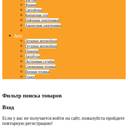
Фонари
Светофоры
Контактная сеть
Цифровая электроника
Аналоговая электроника
Авто
Легковые автомобили
Грузовые автомобили
Прицепы
Автобусы
Экстренные службы
Специальная техника
Военная техника
Разное
© Free
Joomla! 3 Modules
- by
VinaGecko.com
Фильтр поиска товаров
Вход
Если у вас не получается войти на сайт, пожалуйста пройдите
повторную регистрацию!