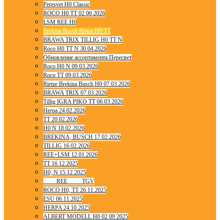
Peresvet H0 Classic
ROCO H0 TT 02 06 2026
LSM REE H0
Brekina Busch Rietze H0 TT
BRAWA TRIX TILLIG H0 TT N
Roco H0 TT N 30.04.2026
Обновление ассортимента Пересвет
Roco H0 N 09.03.2026
Roco TT 09.03.2026
Rietze Brekina Busch H0 07.03.2026
BRAWA TRIX 07.03.2026
Tillig IGRA PIKO TT 06.03.2026
Herpa 24.02.2026
TT 20.02.2026
H0 N 18.02.2026
BREKINA, BUSCH 17.02.2026
TILLIG 16.02.2026
REE+LSM 12.01.2026
TT 16.12.2025
H0, N 15.12.2025
____ REE ____ TGV
ROCO H0, TT 26.11.2025
ESU 06.11.2025
HERPA 24.10.2025
ALBERT MODELL H0 02 09 2025