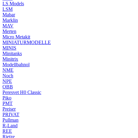
LS Models
LSM
Mabar
Marklin
MAV
Merten
Micro Metakit
MINIATURMODELLE
MINIS
Minitanks
Minitrix
Modellbahnol
NME
Noch
NPE
OBB
Peresvet H0 Classic
Piko
PMT
Preiser
PRIVAT
Pullman
R-Land
REE
Rietze