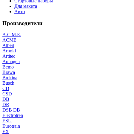
Стартовые наборы
Для макета
Авто
Производители
A.C.M.E.
ACME
Albert
Arnold
Artitec
Auhagen
Bemo
Brawa
Brekina
Busch
CD
CSD
DB
DR
DSB DB
Electrotren
ESU
Eurotrain
EX