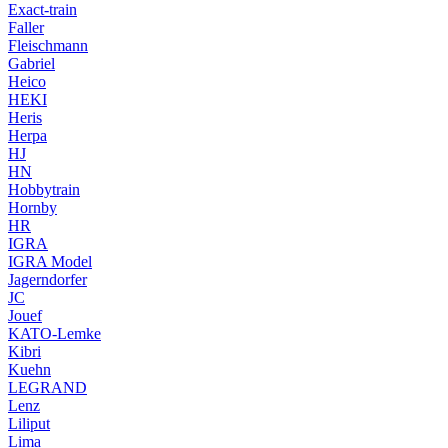
Exact-train
Faller
Fleischmann
Gabriel
Heico
HEKI
Heris
Herpa
HJ
HN
Hobbytrain
Hornby
HR
IGRA
IGRA Model
Jagerndorfer
JC
Jouef
KATO-Lemke
Kibri
Kuehn
LEGRAND
Lenz
Liliput
Lima