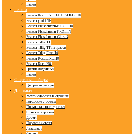
Разное
Рельсы
Рельсы RocoLINE НА ПРИЗМЕ H0
Рельсы geoLINE
Рельсы Fleischmann-PROFI H0
Рельсы Fleischmann-PROFI N
Рельсы Fleischmann-Gleis N
Рельсы Tillig TT
Рельсы Tillig TT на призме
Рельсы Tillig Elite H0
Рельсы RocoLINE H0
Рельсы Roco H0e
Гравий модельный
Разное
Стартовые наборы
Цифровые наборы
Для макета
Железнодорожные строения
Городские строения
Промышленные строения
Сельские строения
Дороги
Порталы и стены
Ландшафт
Фигуры