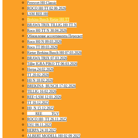
Peresvet H0 Classic
ROCO H0 TT 02 06 2026
LSM REE H0
Brekina Busch Rietze H0 TT
BRAWA TRIX TILLIG H0 TT N
Roco H0 TT N 30.04.2026
Обновление ассортимента Пересвет
Roco H0 N 09.03.2026
Roco TT 09.03.2026
Rietze Brekina Busch H0 07.03.2026
BRAWA TRIX 07.03.2026
Tillig IGRA PIKO TT 06.03.2026
Herpa 24.02.2026
TT 20.02.2026
H0 N 18.02.2026
BREKINA, BUSCH 17.02.2026
TILLIG 16.02.2026
REE+LSM 12.01.2026
TT 16.12.2025
H0, N 15.12.2025
____ REE ____ TGV
ROCO H0, TT 26.11.2025
ESU 06.11.2025
HERPA 24.10.2025
ALBERT MODELL H0 02 09 2025