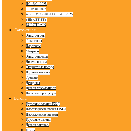
H0 16.01.2025
TT 16.01.2025
АВТОМОБИЛИ H0 16.01.2025
SBB CFF FFS
EUROTRAIN
Локомотивы
Электровозы
Тепловозы
Паровозы
Мотрисы
Электропоезда
Дизель-поезда
Скоростные поезда
Путевая техника
Трамваи
Декодеры
Детали локомотивов
Печатная продукция
Вагоны
Грузовые вагоны РЖД
Пассажирские вагоны РЖД
Пассажирские вагоны
Грузовые вагоны
Детали вагонов
Грузы