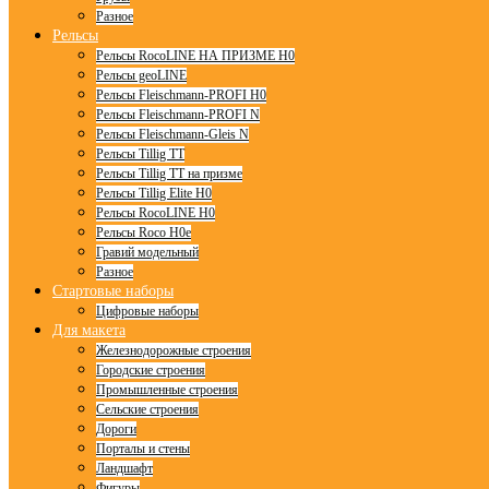
Разное
Рельсы
Рельсы RocoLINE НА ПРИЗМЕ H0
Рельсы geoLINE
Рельсы Fleischmann-PROFI H0
Рельсы Fleischmann-PROFI N
Рельсы Fleischmann-Gleis N
Рельсы Tillig TT
Рельсы Tillig TT на призме
Рельсы Tillig Elite H0
Рельсы RocoLINE H0
Рельсы Roco H0e
Гравий модельный
Разное
Стартовые наборы
Цифровые наборы
Для макета
Железнодорожные строения
Городские строения
Промышленные строения
Сельские строения
Дороги
Порталы и стены
Ландшафт
Фигуры