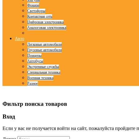
Фонари
Светофоры
Контактная сеть
Цифровая электроника
Аналоговая электроника
Авто
Легковые автомобили
Грузовые автомобили
Прицепы
Автобусы
Экстренные службы
Специальная техника
Военная техника
Разное
© Free
Joomla! 3 Modules
- by
VinaGecko.com
Фильтр поиска товаров
Вход
Если у вас не получается войти на сайт, пожалуйста пройдите