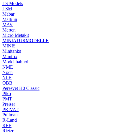
LS Models
LSM
Mabar
Marklin
MAV
Merten
Micro Metakit
MINIATURMODELLE
MINIS
Minitanks
Minitrix
Modellbahnol
NME
Noch
NPE
OBB
Peresvet H0 Classic
Piko
PMT
Preiser
PRIVAT
Pullman
R-Land
REE
Rietze