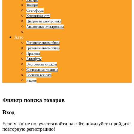
Фонари
Светофоры
Контактная сеть
Цифровая электроника
Аналоговая электроника
Авто
Легковые автомобили
Грузовые автомобили
Прицепы
Автобусы
Экстренные службы
Специальная техника
Военная техника
Разное
© Free
Joomla! 3 Modules
- by
VinaGecko.com
Фильтр поиска товаров
Вход
Если у вас не получается войти на сайт, пожалуйста пройдите
повторную регистрацию!