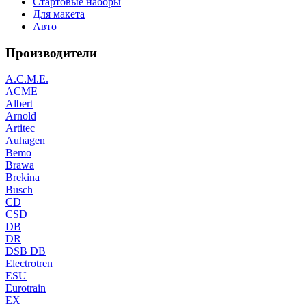
Стартовые наборы
Для макета
Авто
Производители
A.C.M.E.
ACME
Albert
Arnold
Artitec
Auhagen
Bemo
Brawa
Brekina
Busch
CD
CSD
DB
DR
DSB DB
Electrotren
ESU
Eurotrain
EX