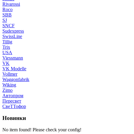
Rivarossi
Roco
SBB
SJ
SNCF
Sudexpress
SwissLine
Tillig
Trix
USA
Viessmann
VK
VK Modelle
Vollmer
Waggonfabrik
Wiking
Zimo
Автопром
Пересвет
СвеТТофор
Новинки
No item found! Please check your config!