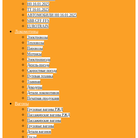
H0 16.01.2025
TT 16.01.2025
АВТОМОБИЛИ H0 16.01.2025
SBB CFF FFS
EUROTRAIN
Локомотивы
Электровозы
Тепловозы
Паровозы
Мотрисы
Электропоезда
Дизель-поезда
Скоростные поезда
Путевая техника
Трамваи
Декодеры
Детали локомотивов
Печатная продукция
Вагоны
Грузовые вагоны РЖД
Пассажирские вагоны РЖД
Пассажирские вагоны
Грузовые вагоны
Детали вагонов
Грузы