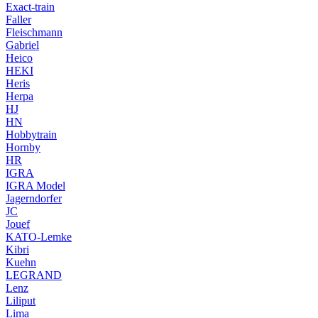
Exact-train
Faller
Fleischmann
Gabriel
Heico
HEKI
Heris
Herpa
HJ
HN
Hobbytrain
Hornby
HR
IGRA
IGRA Model
Jagerndorfer
JC
Jouef
KATO-Lemke
Kibri
Kuehn
LEGRAND
Lenz
Liliput
Lima