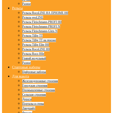
Разное
Рельсы
Рельсы RocoLINE НА ПРИЗМЕ H0
Рельсы geoLINE
Рельсы Fleischmann-PROFI H0
Рельсы Fleischmann-PROFI N
Рельсы Fleischmann-Gleis N
Рельсы Tillig TT
Рельсы Tillig TT на призме
Рельсы Tillig Elite H0
Рельсы RocoLINE H0
Рельсы Roco H0e
Гравий модельный
Разное
Стартовые наборы
Цифровые наборы
Для макета
Железнодорожные строения
Городские строения
Промышленные строения
Сельские строения
Дороги
Порталы и стены
Ландшафт
Фигуры