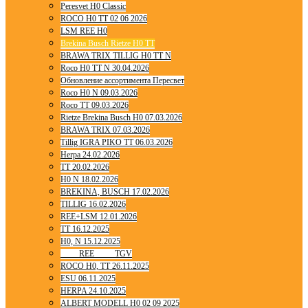
Peresvet H0 Classic
ROCO H0 TT 02 06 2026
LSM REE H0
Brekina Busch Rietze H0 TT
BRAWA TRIX TILLIG H0 TT N
Roco H0 TT N 30.04.2026
Обновление ассортимента Пересвет
Roco H0 N 09.03.2026
Roco TT 09.03.2026
Rietze Brekina Busch H0 07.03.2026
BRAWA TRIX 07.03.2026
Tillig IGRA PIKO TT 06.03.2026
Herpa 24.02.2026
TT 20.02.2026
H0 N 18.02.2026
BREKINA, BUSCH 17.02.2026
TILLIG 16.02.2026
REE+LSM 12.01.2026
TT 16.12.2025
H0, N 15.12.2025
____ REE ____ TGV
ROCO H0, TT 26.11.2025
ESU 06.11.2025
HERPA 24.10.2025
ALBERT MODELL H0 02 09 2025