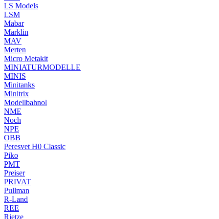
LS Models
LSM
Mabar
Marklin
MAV
Merten
Micro Metakit
MINIATURMODELLE
MINIS
Minitanks
Minitrix
Modellbahnol
NME
Noch
NPE
OBB
Peresvet H0 Classic
Piko
PMT
Preiser
PRIVAT
Pullman
R-Land
REE
Rietze