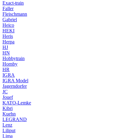
Exact-train
Faller
Fleischmann
Gabriel
Heico
HEKI
Heris
Herpa
HJ
HN
Hobbytrain
Hornby
HR
IGRA
IGRA Model
Jagerndorfer
JC
Jouef
KATO-Lemke
Kibri
Kuehn
LEGRAND
Lenz
Liliput
Lima