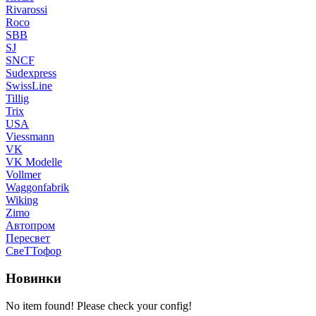
Rivarossi
Roco
SBB
SJ
SNCF
Sudexpress
SwissLine
Tillig
Trix
USA
Viessmann
VK
VK Modelle
Vollmer
Waggonfabrik
Wiking
Zimo
Автопром
Пересвет
СвеТТофор
Новинки
No item found! Please check your config!