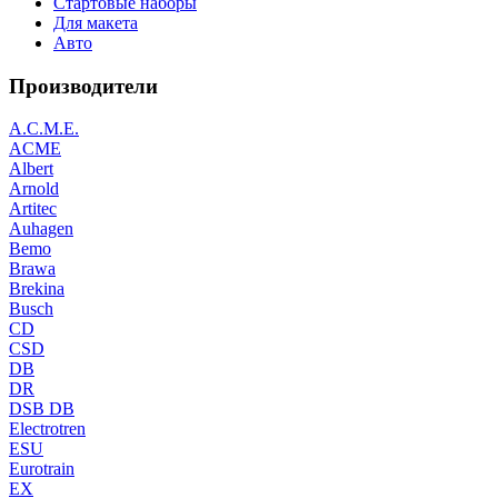
Стартовые наборы
Для макета
Авто
Производители
A.C.M.E.
ACME
Albert
Arnold
Artitec
Auhagen
Bemo
Brawa
Brekina
Busch
CD
CSD
DB
DR
DSB DB
Electrotren
ESU
Eurotrain
EX