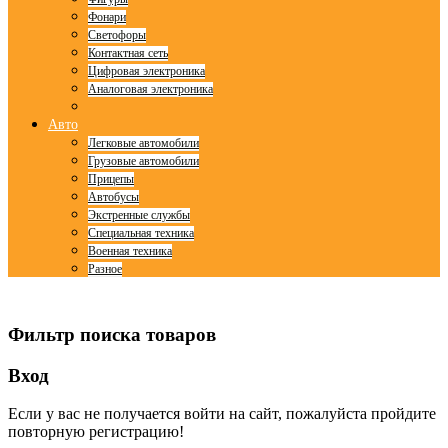
Фонари
Светофоры
Контактная сеть
Цифровая электроника
Аналоговая электроника
Авто
Легковые автомобили
Грузовые автомобили
Прицепы
Автобусы
Экстренные службы
Специальная техника
Военная техника
Разное
© Free
Joomla! 3 Modules
- by
VinaGecko.com
Фильтр поиска товаров
Вход
Если у вас не получается войти на сайт, пожалуйста пройдите
повторную регистрацию!