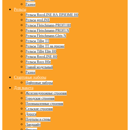
Разное
Рельсы
Рельсы RocoLINE НА ПРИЗМЕ H0
Рельсы geoLINE
Рельсы Fleischmann-PROFI H0
Рельсы Fleischmann-PROFI N
Рельсы Fleischmann-Gleis N
Рельсы Tillig TT
Рельсы Tillig TT на призме
Рельсы Tillig Elite H0
Рельсы RocoLINE H0
Рельсы Roco H0e
Гравий модельный
Разное
Стартовые наборы
Цифровые наборы
Для макета
Железнодорожные строения
Городские строения
Промышленные строения
Сельские строения
Дороги
Порталы и стены
Ландшафт
Фигуры