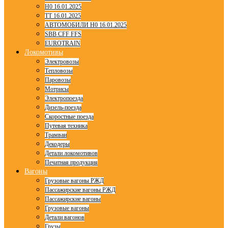
H0 16.01.2025
TT 16.01.2025
АВТОМОБИЛИ H0 16.01.2025
SBB CFF FFS
EUROTRAIN
Локомотивы
Электровозы
Тепловозы
Паровозы
Мотрисы
Электропоезда
Дизель-поезда
Скоростные поезда
Путевая техника
Трамваи
Декодеры
Детали локомотивов
Печатная продукция
Вагоны
Грузовые вагоны РЖД
Пассажирские вагоны РЖД
Пассажирские вагоны
Грузовые вагоны
Детали вагонов
Грузы