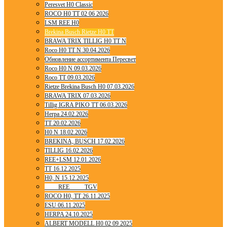
Peresvet H0 Classic
ROCO H0 TT 02 06 2026
LSM REE H0
Brekina Busch Rietze H0 TT
BRAWA TRIX TILLIG H0 TT N
Roco H0 TT N 30.04.2026
Обновление ассортимента Пересвет
Roco H0 N 09.03.2026
Roco TT 09.03.2026
Rietze Brekina Busch H0 07.03.2026
BRAWA TRIX 07.03.2026
Tillig IGRA PIKO TT 06.03.2026
Herpa 24.02.2026
TT 20.02.2026
H0 N 18.02.2026
BREKINA, BUSCH 17.02.2026
TILLIG 16.02.2026
REE+LSM 12.01.2026
TT 16.12.2025
H0, N 15.12.2025
____ REE ____ TGV
ROCO H0, TT 26.11.2025
ESU 06.11.2025
HERPA 24.10.2025
ALBERT MODELL H0 02 09 2025