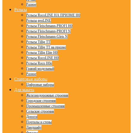
Разное
Рельсы
Рельсы RocoLINE НА ПРИЗМЕ H0
Рельсы geoLINE
Рельсы Fleischmann-PROFI H0
Рельсы Fleischmann-PROFI N
Рельсы Fleischmann-Gleis N
Рельсы Tillig TT
Рельсы Tillig TT на призме
Рельсы Tillig Elite H0
Рельсы RocoLINE H0
Рельсы Roco H0e
Гравий модельный
Разное
Стартовые наборы
Цифровые наборы
Для макета
Железнодорожные строения
Городские строения
Промышленные строения
Сельские строения
Дороги
Порталы и стены
Ландшафт
Фигуры