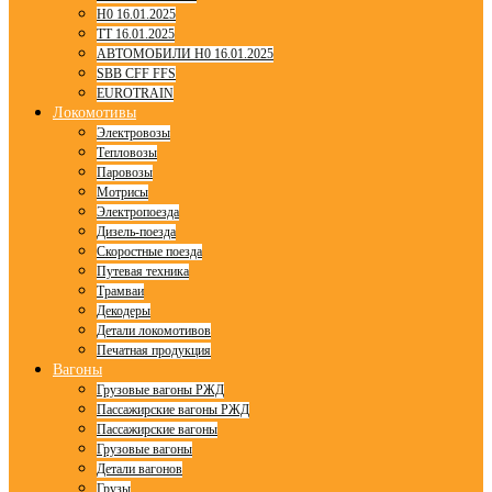
H0 16.01.2025
TT 16.01.2025
АВТОМОБИЛИ H0 16.01.2025
SBB CFF FFS
EUROTRAIN
Локомотивы
Электровозы
Тепловозы
Паровозы
Мотрисы
Электропоезда
Дизель-поезда
Скоростные поезда
Путевая техника
Трамваи
Декодеры
Детали локомотивов
Печатная продукция
Вагоны
Грузовые вагоны РЖД
Пассажирские вагоны РЖД
Пассажирские вагоны
Грузовые вагоны
Детали вагонов
Грузы