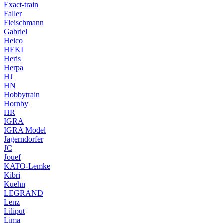
Exact-train
Faller
Fleischmann
Gabriel
Heico
HEKI
Heris
Herpa
HJ
HN
Hobbytrain
Hornby
HR
IGRA
IGRA Model
Jagerndorfer
JC
Jouef
KATO-Lemke
Kibri
Kuehn
LEGRAND
Lenz
Liliput
Lima