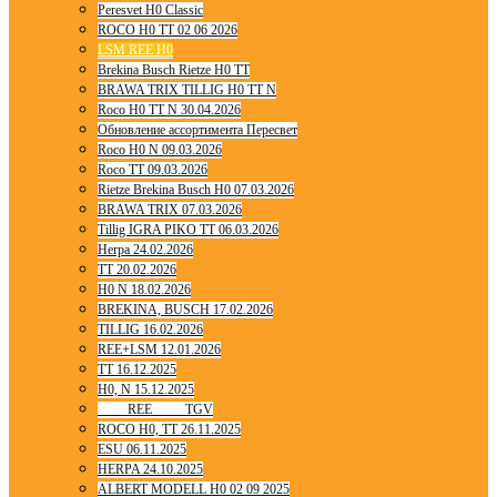
Peresvet H0 Classic
ROCO H0 TT 02 06 2026
LSM REE H0
Brekina Busch Rietze H0 TT
BRAWA TRIX TILLIG H0 TT N
Roco H0 TT N 30.04.2026
Обновление ассортимента Пересвет
Roco H0 N 09.03.2026
Roco TT 09.03.2026
Rietze Brekina Busch H0 07.03.2026
BRAWA TRIX 07.03.2026
Tillig IGRA PIKO TT 06.03.2026
Herpa 24.02.2026
TT 20.02.2026
H0 N 18.02.2026
BREKINA, BUSCH 17.02.2026
TILLIG 16.02.2026
REE+LSM 12.01.2026
TT 16.12.2025
H0, N 15.12.2025
____ REE ____ TGV
ROCO H0, TT 26.11.2025
ESU 06.11.2025
HERPA 24.10.2025
ALBERT MODELL H0 02 09 2025