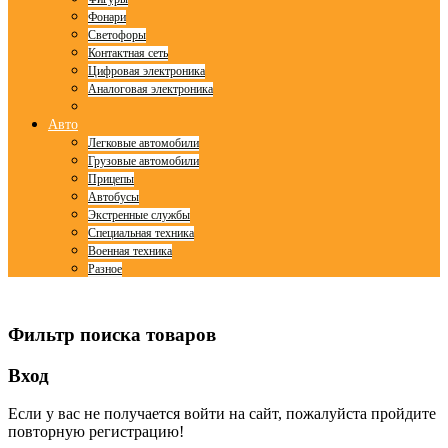
Фонари
Светофоры
Контактная сеть
Цифровая электроника
Аналоговая электроника
Авто
Легковые автомобили
Грузовые автомобили
Прицепы
Автобусы
Экстренные службы
Специальная техника
Военная техника
Разное
© Free
Joomla! 3 Modules
- by
VinaGecko.com
Фильтр поиска товаров
Вход
Если у вас не получается войти на сайт, пожалуйста пройдите
повторную регистрацию!