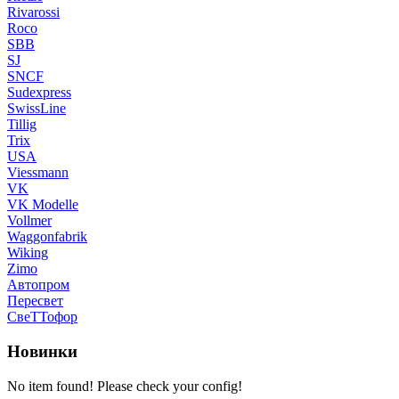
Rivarossi
Roco
SBB
SJ
SNCF
Sudexpress
SwissLine
Tillig
Trix
USA
Viessmann
VK
VK Modelle
Vollmer
Waggonfabrik
Wiking
Zimo
Автопром
Пересвет
СвеТТофор
Новинки
No item found! Please check your config!