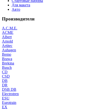
Стартовые наборы
Для макета
Авто
Производители
A.C.M.E.
ACME
Albert
Arnold
Artitec
Auhagen
Bemo
Brawa
Brekina
Busch
CD
CSD
DB
DR
DSB DB
Electrotren
ESU
Eurotrain
EX