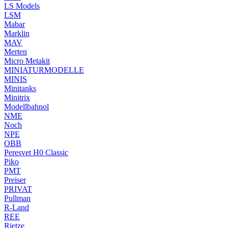
LS Models
LSM
Mabar
Marklin
MAV
Merten
Micro Metakit
MINIATURMODELLE
MINIS
Minitanks
Minitrix
Modellbahnol
NME
Noch
NPE
OBB
Peresvet H0 Classic
Piko
PMT
Preiser
PRIVAT
Pullman
R-Land
REE
Rietze