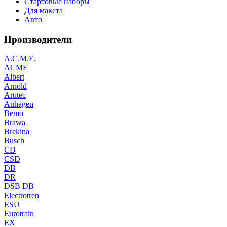
Стартовые наборы
Для макета
Авто
Производители
A.C.M.E.
ACME
Albert
Arnold
Artitec
Auhagen
Bemo
Brawa
Brekina
Busch
CD
CSD
DB
DR
DSB DB
Electrotren
ESU
Eurotrain
EX