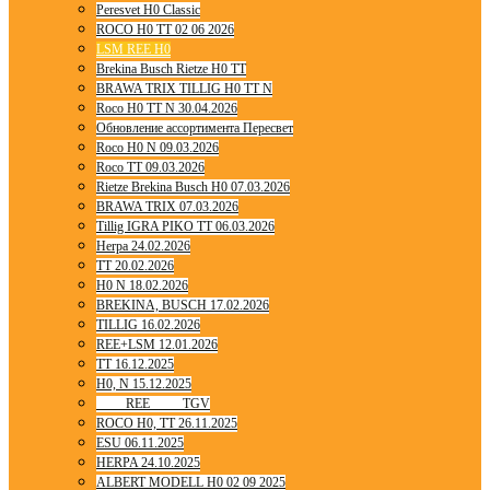
Peresvet H0 Classic
ROCO H0 TT 02 06 2026
LSM REE H0
Brekina Busch Rietze H0 TT
BRAWA TRIX TILLIG H0 TT N
Roco H0 TT N 30.04.2026
Обновление ассортимента Пересвет
Roco H0 N 09.03.2026
Roco TT 09.03.2026
Rietze Brekina Busch H0 07.03.2026
BRAWA TRIX 07.03.2026
Tillig IGRA PIKO TT 06.03.2026
Herpa 24.02.2026
TT 20.02.2026
H0 N 18.02.2026
BREKINA, BUSCH 17.02.2026
TILLIG 16.02.2026
REE+LSM 12.01.2026
TT 16.12.2025
H0, N 15.12.2025
____ REE ____ TGV
ROCO H0, TT 26.11.2025
ESU 06.11.2025
HERPA 24.10.2025
ALBERT MODELL H0 02 09 2025