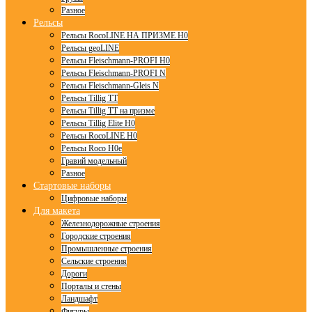
Разное
Рельсы
Рельсы RocoLINE НА ПРИЗМЕ H0
Рельсы geoLINE
Рельсы Fleischmann-PROFI H0
Рельсы Fleischmann-PROFI N
Рельсы Fleischmann-Gleis N
Рельсы Tillig TT
Рельсы Tillig TT на призме
Рельсы Tillig Elite H0
Рельсы RocoLINE H0
Рельсы Roco H0e
Гравий модельный
Разное
Стартовые наборы
Цифровые наборы
Для макета
Железнодорожные строения
Городские строения
Промышленные строения
Сельские строения
Дороги
Порталы и стены
Ландшафт
Фигуры