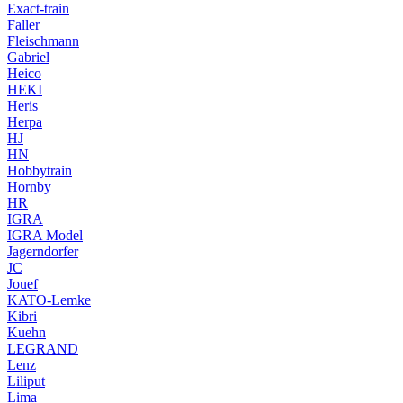
Exact-train
Faller
Fleischmann
Gabriel
Heico
HEKI
Heris
Herpa
HJ
HN
Hobbytrain
Hornby
HR
IGRA
IGRA Model
Jagerndorfer
JC
Jouef
KATO-Lemke
Kibri
Kuehn
LEGRAND
Lenz
Liliput
Lima