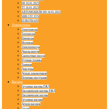
H0 16.01.2025
TT 16.01.2025
АВТОМОБИЛИ H0 16.01.2025
SBB CFF FFS
EUROTRAIN
Локомотивы
Электровозы
Тепловозы
Паровозы
Мотрисы
Электропоезда
Дизель-поезда
Скоростные поезда
Путевая техника
Трамваи
Декодеры
Детали локомотивов
Печатная продукция
Вагоны
Грузовые вагоны РЖД
Пассажирские вагоны РЖД
Пассажирские вагоны
Грузовые вагоны
Детали вагонов
Грузы