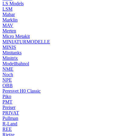
LS Models
LSM
Mabar
Marklin
MAV
Merten
Micro Metakit
MINIATURMODELLE
MINIS
Minitanks
Minitrix
Modellbahnol
NME
Noch
NPE
OBB
Peresvet H0 Classic
Piko
PMT
Preiser
PRIVAT
Pullman
R-Land
REE
Rietze