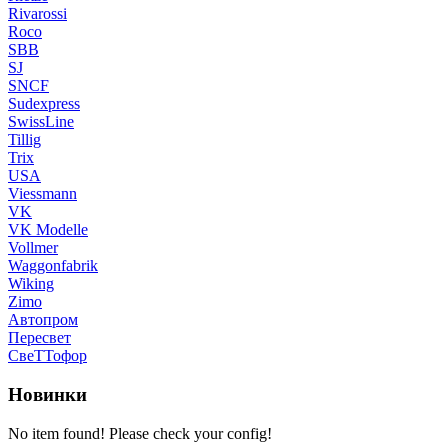
Rivarossi
Roco
SBB
SJ
SNCF
Sudexpress
SwissLine
Tillig
Trix
USA
Viessmann
VK
VK Modelle
Vollmer
Waggonfabrik
Wiking
Zimo
Автопром
Пересвет
СвеТТофор
Новинки
No item found! Please check your config!