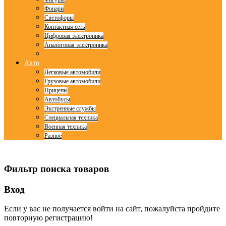
Фонари
Светофоры
Контактная сеть
Цифровая электроника
Аналоговая электроника
Авто
Легковые автомобили
Грузовые автомобили
Прицепы
Автобусы
Экстренные службы
Специальная техника
Военная техника
Разное
© Free
Joomla! 3 Modules
- by
VinaGecko.com
Фильтр поиска товаров
Вход
Если у вас не получается войти на сайт, пожалуйста пройдите
повторную регистрацию!