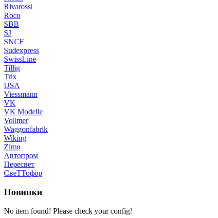
Rivarossi
Roco
SBB
SJ
SNCF
Sudexpress
SwissLine
Tillig
Trix
USA
Viessmann
VK
VK Modelle
Vollmer
Waggonfabrik
Wiking
Zimo
Автопром
Пересвет
СвеТТофор
Новинки
No item found! Please check your config!