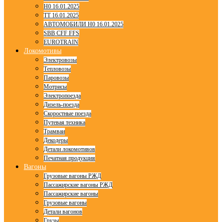
H0 16.01.2025
TT 16.01.2025
АВТОМОБИЛИ H0 16.01.2025
SBB CFF FFS
EUROTRAIN
Локомотивы
Электровозы
Тепловозы
Паровозы
Мотрисы
Электропоезда
Дизель-поезда
Скоростные поезда
Путевая техника
Трамваи
Декодеры
Детали локомотивов
Печатная продукция
Вагоны
Грузовые вагоны РЖД
Пассажирские вагоны РЖД
Пассажирские вагоны
Грузовые вагоны
Детали вагонов
Грузы