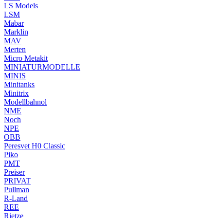
LS Models
LSM
Mabar
Marklin
MAV
Merten
Micro Metakit
MINIATURMODELLE
MINIS
Minitanks
Minitrix
Modellbahnol
NME
Noch
NPE
OBB
Peresvet H0 Classic
Piko
PMT
Preiser
PRIVAT
Pullman
R-Land
REE
Rietze