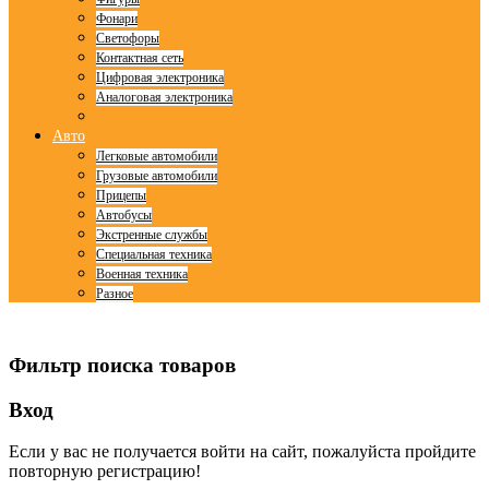
Фонари
Светофоры
Контактная сеть
Цифровая электроника
Аналоговая электроника
Авто
Легковые автомобили
Грузовые автомобили
Прицепы
Автобусы
Экстренные службы
Специальная техника
Военная техника
Разное
© Free
Joomla! 3 Modules
- by
VinaGecko.com
Фильтр поиска товаров
Вход
Если у вас не получается войти на сайт, пожалуйста пройдите
повторную регистрацию!