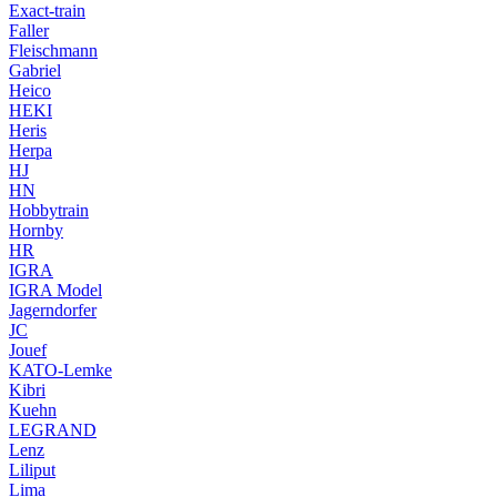
Exact-train
Faller
Fleischmann
Gabriel
Heico
HEKI
Heris
Herpa
HJ
HN
Hobbytrain
Hornby
HR
IGRA
IGRA Model
Jagerndorfer
JC
Jouef
KATO-Lemke
Kibri
Kuehn
LEGRAND
Lenz
Liliput
Lima