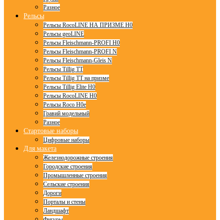
Разное
Рельсы
Рельсы RocoLINE НА ПРИЗМЕ H0
Рельсы geoLINE
Рельсы Fleischmann-PROFI H0
Рельсы Fleischmann-PROFI N
Рельсы Fleischmann-Gleis N
Рельсы Tillig TT
Рельсы Tillig TT на призме
Рельсы Tillig Elite H0
Рельсы RocoLINE H0
Рельсы Roco H0e
Гравий модельный
Разное
Стартовые наборы
Цифровые наборы
Для макета
Железнодорожные строения
Городские строения
Промышленные строения
Сельские строения
Дороги
Порталы и стены
Ландшафт
Фигуры