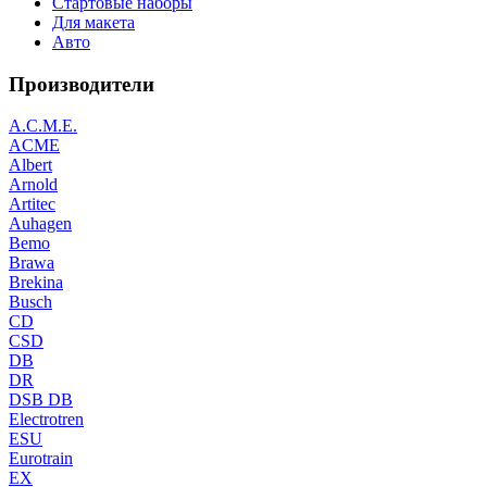
Стартовые наборы
Для макета
Авто
Производители
A.C.M.E.
ACME
Albert
Arnold
Artitec
Auhagen
Bemo
Brawa
Brekina
Busch
CD
CSD
DB
DR
DSB DB
Electrotren
ESU
Eurotrain
EX