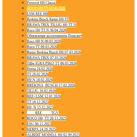
Peresvet H0 Classic
ROCO H0 TT 02 06 2026
LSM REE H0
Brekina Busch Rietze H0 TT
BRAWA TRIX TILLIG H0 TT N
Roco H0 TT N 30.04.2026
Обновление ассортимента Пересвет
Roco H0 N 09.03.2026
Roco TT 09.03.2026
Rietze Brekina Busch H0 07.03.2026
BRAWA TRIX 07.03.2026
Tillig IGRA PIKO TT 06.03.2026
Herpa 24.02.2026
TT 20.02.2026
H0 N 18.02.2026
BREKINA, BUSCH 17.02.2026
TILLIG 16.02.2026
REE+LSM 12.01.2026
TT 16.12.2025
H0, N 15.12.2025
____ REE ____ TGV
ROCO H0, TT 26.11.2025
ESU 06.11.2025
HERPA 24.10.2025
ALBERT MODELL H0 02 09 2025