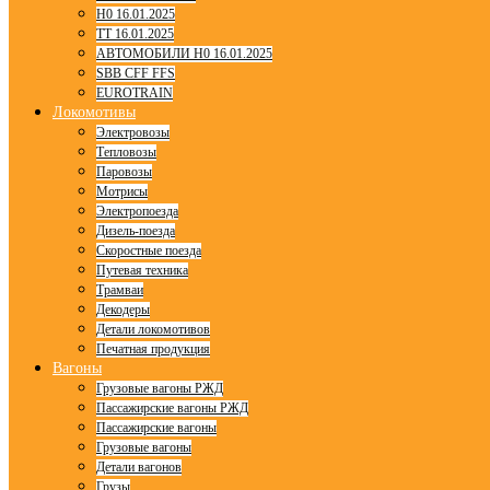
H0 16.01.2025
TT 16.01.2025
АВТОМОБИЛИ H0 16.01.2025
SBB CFF FFS
EUROTRAIN
Локомотивы
Электровозы
Тепловозы
Паровозы
Мотрисы
Электропоезда
Дизель-поезда
Скоростные поезда
Путевая техника
Трамваи
Декодеры
Детали локомотивов
Печатная продукция
Вагоны
Грузовые вагоны РЖД
Пассажирские вагоны РЖД
Пассажирские вагоны
Грузовые вагоны
Детали вагонов
Грузы