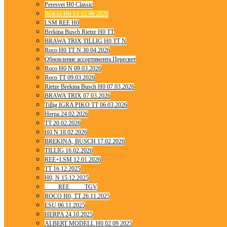
Peresvet H0 Classic
ROCO H0 TT 02 06 2026
LSM REE H0
Brekina Busch Rietze H0 TT
BRAWA TRIX TILLIG H0 TT N
Roco H0 TT N 30.04.2026
Обновление ассортимента Пересвет
Roco H0 N 09.03.2026
Roco TT 09.03.2026
Rietze Brekina Busch H0 07.03.2026
BRAWA TRIX 07.03.2026
Tillig IGRA PIKO TT 06.03.2026
Herpa 24.02.2026
TT 20.02.2026
H0 N 18.02.2026
BREKINA, BUSCH 17.02.2026
TILLIG 16.02.2026
REE+LSM 12.01.2026
TT 16.12.2025
H0, N 15.12.2025
____ REE ____ TGV
ROCO H0, TT 26.11.2025
ESU 06.11.2025
HERPA 24.10.2025
ALBERT MODELL H0 02 09 2025