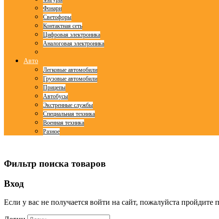
Фонари
Светофоры
Контактная сеть
Цифровая электроника
Аналоговая электроника
Авто
Легковые автомобили
Грузовые автомобили
Прицепы
Автобусы
Экстренные службы
Специальная техника
Военная техника
Разное
© Free
Joomla! 3 Modules
- by
VinaGecko.com
Фильтр поиска товаров
Вход
Если у вас не получается войти на сайт, пожалуйста пройдите