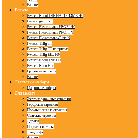
Разное
Рельсы
Рельсы RocoLINE НА ПРИЗМЕ H0
Рельсы geoLINE
Рельсы Fleischmann-PROFI H0
Рельсы Fleischmann-PROFI N
Рельсы Fleischmann-Gleis N
Рельсы Tillig TT
Рельсы Tillig TT на призме
Рельсы Tillig Elite H0
Рельсы RocoLINE H0
Рельсы Roco H0e
Гравий модельный
Разное
Стартовые наборы
Цифровые наборы
Для макета
Железнодорожные строения
Городские строения
Промышленные строения
Сельские строения
Дороги
Порталы и стены
Ландшафт
Фигуры