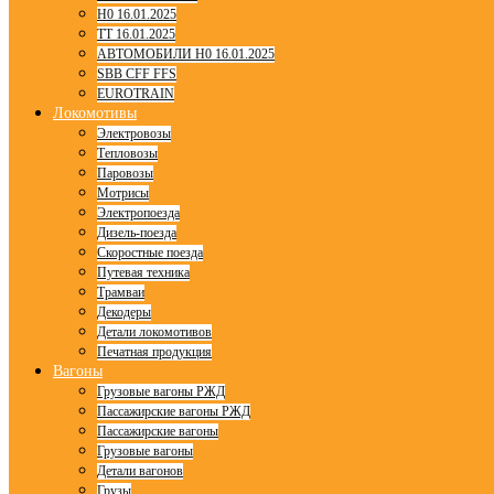
H0 16.01.2025
TT 16.01.2025
АВТОМОБИЛИ H0 16.01.2025
SBB CFF FFS
EUROTRAIN
Локомотивы
Электровозы
Тепловозы
Паровозы
Мотрисы
Электропоезда
Дизель-поезда
Скоростные поезда
Путевая техника
Трамваи
Декодеры
Детали локомотивов
Печатная продукция
Вагоны
Грузовые вагоны РЖД
Пассажирские вагоны РЖД
Пассажирские вагоны
Грузовые вагоны
Детали вагонов
Грузы