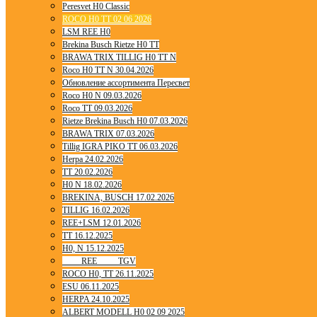
Peresvet H0 Classic
ROCO H0 TT 02 06 2026
LSM REE H0
Brekina Busch Rietze H0 TT
BRAWA TRIX TILLIG H0 TT N
Roco H0 TT N 30.04.2026
Обновление ассортимента Пересвет
Roco H0 N 09.03.2026
Roco TT 09.03.2026
Rietze Brekina Busch H0 07.03.2026
BRAWA TRIX 07.03.2026
Tillig IGRA PIKO TT 06.03.2026
Herpa 24.02.2026
TT 20.02.2026
H0 N 18.02.2026
BREKINA, BUSCH 17.02.2026
TILLIG 16.02.2026
REE+LSM 12.01.2026
TT 16.12.2025
H0, N 15.12.2025
____ REE ____ TGV
ROCO H0, TT 26.11.2025
ESU 06.11.2025
HERPA 24.10.2025
ALBERT MODELL H0 02 09 2025