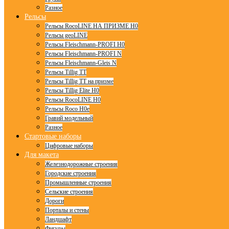
Разное
Рельсы
Рельсы RocoLINE НА ПРИЗМЕ H0
Рельсы geoLINE
Рельсы Fleischmann-PROFI H0
Рельсы Fleischmann-PROFI N
Рельсы Fleischmann-Gleis N
Рельсы Tillig TT
Рельсы Tillig TT на призме
Рельсы Tillig Elite H0
Рельсы RocoLINE H0
Рельсы Roco H0e
Гравий модельный
Разное
Стартовые наборы
Цифровые наборы
Для макета
Железнодорожные строения
Городские строения
Промышленные строения
Сельские строения
Дороги
Порталы и стены
Ландшафт
Фигуры