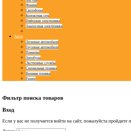
Фонари
Светофоры
Контактная сеть
Цифровая электроника
Аналоговая электроника
Авто
Легковые автомобили
Грузовые автомобили
Прицепы
Автобусы
Экстренные службы
Специальная техника
Военная техника
Разное
© Free
Joomla! 3 Modules
- by
VinaGecko.com
Фильтр поиска товаров
Вход
Если у вас не получается войти на сайт, пожалуйста пройдите