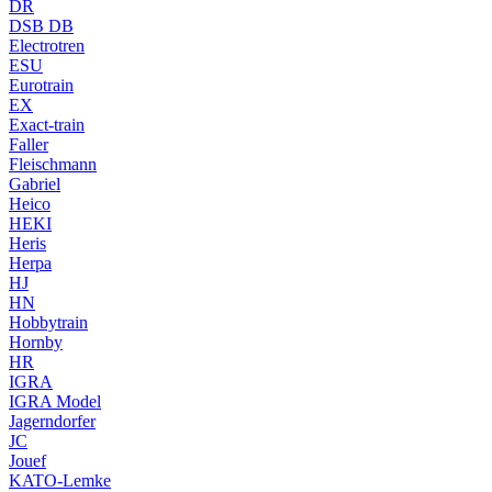
DR
DSB DB
Electrotren
ESU
Eurotrain
EX
Exact-train
Faller
Fleischmann
Gabriel
Heico
HEKI
Heris
Herpa
HJ
HN
Hobbytrain
Hornby
HR
IGRA
IGRA Model
Jagerndorfer
JC
Jouef
KATO-Lemke