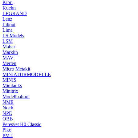
Kibri
Kuehn
LEGRAND
Lenz
Liliput
Lima
LS Models
LSM
Mabar
Marklin
MAV
Merten
Micro Metakit
MINIATURMODELLE
MINIS
Minitanks
Minitrix
Modellbahnol
NME
Noch
NPE
OBB
Peresvet H0 Classic
Piko
PMT