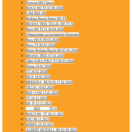
Peresvet H0 Classic
ROCO H0 TT 02 06 2026
LSM REE H0
Brekina Busch Rietze H0 TT
BRAWA TRIX TILLIG H0 TT N
Roco H0 TT N 30.04.2026
Обновление ассортимента Пересвет
Roco H0 N 09.03.2026
Roco TT 09.03.2026
Rietze Brekina Busch H0 07.03.2026
BRAWA TRIX 07.03.2026
Tillig IGRA PIKO TT 06.03.2026
Herpa 24.02.2026
TT 20.02.2026
H0 N 18.02.2026
BREKINA, BUSCH 17.02.2026
TILLIG 16.02.2026
REE+LSM 12.01.2026
TT 16.12.2025
H0, N 15.12.2025
____ REE ____ TGV
ROCO H0, TT 26.11.2025
ESU 06.11.2025
HERPA 24.10.2025
ALBERT MODELL H0 02 09 2025