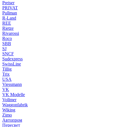
Preiser
PRIVAT
Pullman
R-Land
REE
Rietze
Rivarossi
Roco
SBB
SJ
SNCF
Sudexpress
SwissLine
Tillig
Trix
USA
Viessmann
VK
VK Modelle
Vollmer
Waggonfabrik
Wiking
Zimo
Автопром
Пересвет