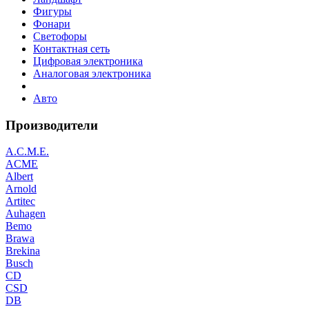
Фигуры
Фонари
Светофоры
Контактная сеть
Цифровая электроника
Аналоговая электроника
Авто
Производители
A.C.M.E.
ACME
Albert
Arnold
Artitec
Auhagen
Bemo
Brawa
Brekina
Busch
CD
CSD
DB