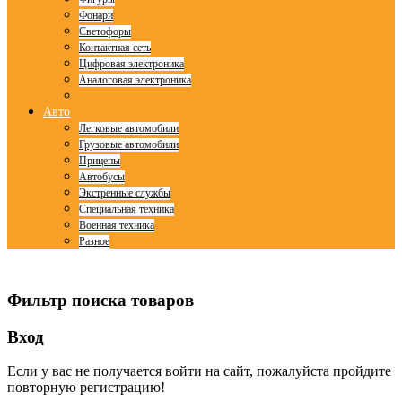
Фонари
Светофоры
Контактная сеть
Цифровая электроника
Аналоговая электроника
Авто
Легковые автомобили
Грузовые автомобили
Прицепы
Автобусы
Экстренные службы
Специальная техника
Военная техника
Разное
© Free
Joomla! 3 Modules
- by
VinaGecko.com
Фильтр поиска товаров
Вход
Если у вас не получается войти на сайт, пожалуйста пройдите
повторную регистрацию!