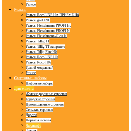
Разное
Рельсы
Рельсы RocoLINE НА ПРИЗМЕ H0
Рельсы geoLINE
Рельсы Fleischmann-PROFI H0
Рельсы Fleischmann-PROFI N
Рельсы Fleischmann-Gleis N
Рельсы Tillig TT
Рельсы Tillig TT на призме
Рельсы Tillig Elite H0
Рельсы RocoLINE H0
Рельсы Roco H0e
Гравий модельный
Разное
Стартовые наборы
Цифровые наборы
Для макета
Железнодорожные строения
Городские строения
Промышленные строения
Сельские строения
Дороги
Порталы и стены
Ландшафт
Фигуры