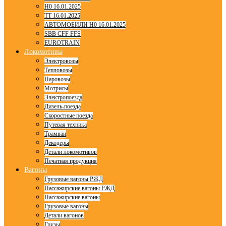
H0 16.01.2025
TT 16.01.2025
АВТОМОБИЛИ H0 16.01.2025
SBB CFF FFS
EUROTRAIN
Локомотивы
Электровозы
Тепловозы
Паровозы
Мотрисы
Электропоезда
Дизель-поезда
Скоростные поезда
Путевая техника
Трамваи
Декодеры
Детали локомотивов
Печатная продукция
Вагоны
Грузовые вагоны РЖД
Пассажирские вагоны РЖД
Пассажирские вагоны
Грузовые вагоны
Детали вагонов
Грузы