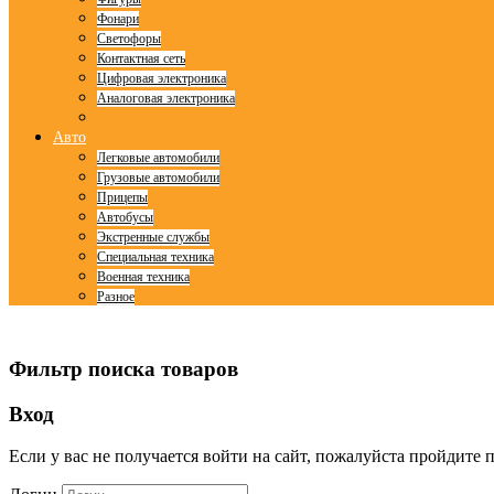
Фонари
Светофоры
Контактная сеть
Цифровая электроника
Аналоговая электроника
Авто
Легковые автомобили
Грузовые автомобили
Прицепы
Автобусы
Экстренные службы
Специальная техника
Военная техника
Разное
© Free
Joomla! 3 Modules
- by
VinaGecko.com
Фильтр поиска товаров
Вход
Если у вас не получается войти на сайт, пожалуйста пройдите