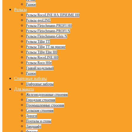
Разное
Рельсы
Рельсы RocoLINE НА ПРИЗМЕ H0
Рельсы geoLINE
Рельсы Fleischmann-PROFI H0
Рельсы Fleischmann-PROFI N
Рельсы Fleischmann-Gleis N
Рельсы Tillig TT
Рельсы Tillig TT на призме
Рельсы Tillig Elite H0
Рельсы RocoLINE H0
Рельсы Roco H0e
Гравий модельный
Разное
Стартовые наборы
Цифровые наборы
Для макета
Железнодорожные строения
Городские строения
Промышленные строения
Сельские строения
Дороги
Порталы и стены
Ландшафт
Фигуры