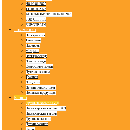
H0 16.01.2025
TT 16.01.2025
АВТОМОБИЛИ H0 16.01.2025
SBB CFF FFS
EUROTRAIN
Локомотивы
Электровозы
Тепловозы
Паровозы
Мотрисы
Электропоезда
Дизель-поезда
Скоростные поезда
Путевая техника
Трамваи
Декодеры
Детали локомотивов
Печатная продукция
Вагоны
Грузовые вагоны РЖД
Пассажирские вагоны РЖД
Пассажирские вагоны
Грузовые вагоны
Детали вагонов
Грузы