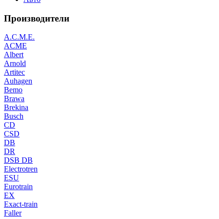
Производители
A.C.M.E.
ACME
Albert
Arnold
Artitec
Auhagen
Bemo
Brawa
Brekina
Busch
CD
CSD
DB
DR
DSB DB
Electrotren
ESU
Eurotrain
EX
Exact-train
Faller