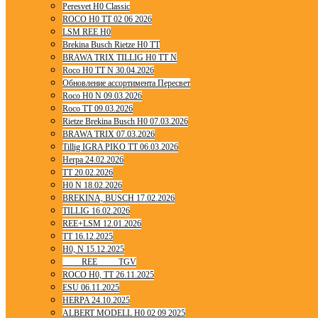
Peresvet H0 Classic
ROCO H0 TT 02 06 2026
LSM REE H0
Brekina Busch Rietze H0 TT
BRAWA TRIX TILLIG H0 TT N
Roco H0 TT N 30.04.2026
Обновление ассортимента Пересвет
Roco H0 N 09.03.2026
Roco TT 09.03.2026
Rietze Brekina Busch H0 07.03.2026
BRAWA TRIX 07.03.2026
Tillig IGRA PIKO TT 06.03.2026
Herpa 24.02.2026
TT 20.02.2026
H0 N 18.02.2026
BREKINA, BUSCH 17.02.2026
TILLIG 16.02.2026
REE+LSM 12.01.2026
TT 16.12.2025
H0, N 15.12.2025
____ REE ____ TGV
ROCO H0, TT 26.11.2025
ESU 06.11.2025
HERPA 24.10.2025
ALBERT MODELL H0 02 09 2025