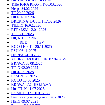
BRAWA TRIX 07.03.2026
Tillig IGRA PIKO TT 06.03.2026
Herpa 24.02.2026
TT 20.02.2026
H0 N 18.02.2026
BREKINA, BUSCH 17.02.2026
TILLIG 16.02.2026
REE+LSM 12.01.2026
TT 16.12.2025
H0, N 15.12.2025
____ REE ____ TGV
ROCO H0, TT 26.11.2025
ESU 06.11.2025
HERPA 24.10.2025
ALBERT MODELL H0 02 09 2025
BRAWA 09.09.2025
TT, N 02.09.2025
H0 02.09.2025
LSM 21.08.2025
ROCO 13.08.2025
BRAWA РАСПРОДАЖА
H0, TT, N 11.07.2025
LS MODELS 10.07.2025
Витрины для моделей 10.07.2025
HEKI 09.07.2025