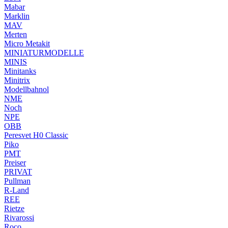
Mabar
Marklin
MAV
Merten
Micro Metakit
MINIATURMODELLE
MINIS
Minitanks
Minitrix
Modellbahnol
NME
Noch
NPE
OBB
Peresvet H0 Classic
Piko
PMT
Preiser
PRIVAT
Pullman
R-Land
REE
Rietze
Rivarossi
Roco