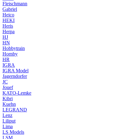
Fleischmann
Gabriel
Heico
HEKI
Heris
Herpa
HJ
HN
Hobbytrain
Hornby
HR
IGRA
IGRA Model
Jagerndorfer
JC
Jouef
KATO-Lemke
Kibri
Kuehn
LEGRAND
Lenz
Liliput
Lima
LS Models
LSM