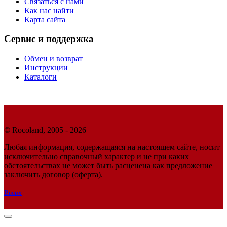
Связаться с нами
Как нас найти
Карта сайта
Сервис и поддержка
Обмен и возврат
Инструкции
Каталоги
© Rocoland, 2005 - 2026
Любая информация, содержащаяся на настоящем сайте, носит
исключительно справочный характер и не при каких
обстоятельствах не может быть расценена как предложение
заключить договор (оферта).
Вверх