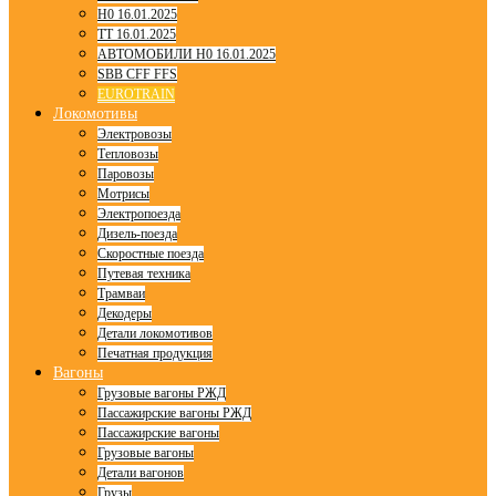
H0 16.01.2025
TT 16.01.2025
АВТОМОБИЛИ H0 16.01.2025
SBB CFF FFS
EUROTRAIN
Локомотивы
Электровозы
Тепловозы
Паровозы
Мотрисы
Электропоезда
Дизель-поезда
Скоростные поезда
Путевая техника
Трамваи
Декодеры
Детали локомотивов
Печатная продукция
Вагоны
Грузовые вагоны РЖД
Пассажирские вагоны РЖД
Пассажирские вагоны
Грузовые вагоны
Детали вагонов
Грузы