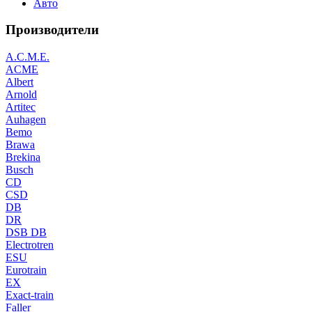
Авто
Производители
A.C.M.E.
ACME
Albert
Arnold
Artitec
Auhagen
Bemo
Brawa
Brekina
Busch
CD
CSD
DB
DR
DSB DB
Electrotren
ESU
Eurotrain
EX
Exact-train
Faller