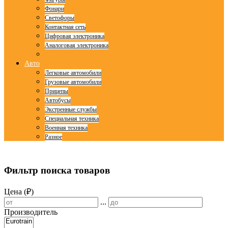
Фонари
Светофоры
Контактная сеть
Цифровая электроника
Аналоговая электроника
Авто
Легковые автомобили
Грузовые автомобили
Прицепы
Автобусы
Экстренные службы
Специальная техника
Военная техника
Разное
© Free
Joomla! 3 Modules
- by
VinaGecko.com
Фильтр поиска товаров
Цена (₽)
...
Производитель