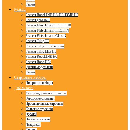
Разное
Рельсы
Рельсы RocoLINE НА ПРИЗМЕ H0
Рельсы geoLINE
Рельсы Fleischmann-PROFI H0
Рельсы Fleischmann-PROFI N
Рельсы Fleischmann-Gleis N
Рельсы Tillig TT
Рельсы Tillig TT на призме
Рельсы Tillig Elite H0
Рельсы RocoLINE H0
Рельсы Roco H0e
Гравий модельный
Разное
Стартовые наборы
Цифровые наборы
Для макета
Железнодорожные строения
Городские строения
Промышленные строения
Сельские строения
Дороги
Порталы и стены
Ландшафт
Фигуры