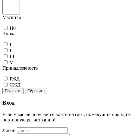
Масштаб
H0
Эпоха
I
II
III
V
Принадлежность
РЖД
СЖД
Показать
Сбросить
Вход
Если у вас не получается войти на сайт, пожалуйста пройдите
повторную регистрацию!
Логин