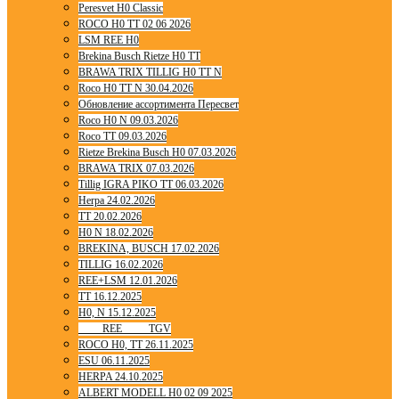
Peresvet H0 Classic
ROCO H0 TT 02 06 2026
LSM REE H0
Brekina Busch Rietze H0 TT
BRAWA TRIX TILLIG H0 TT N
Roco H0 TT N 30.04.2026
Обновление ассортимента Пересвет
Roco H0 N 09.03.2026
Roco TT 09.03.2026
Rietze Brekina Busch H0 07.03.2026
BRAWA TRIX 07.03.2026
Tillig IGRA PIKO TT 06.03.2026
Herpa 24.02.2026
TT 20.02.2026
H0 N 18.02.2026
BREKINA, BUSCH 17.02.2026
TILLIG 16.02.2026
REE+LSM 12.01.2026
TT 16.12.2025
H0, N 15.12.2025
____ REE ____ TGV
ROCO H0, TT 26.11.2025
ESU 06.11.2025
HERPA 24.10.2025
ALBERT MODELL H0 02 09 2025