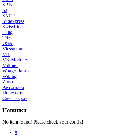
SBB
SJ
SNCF
Sudexpress
SwissLine
Tillig
Trix
USA
Viessmann
VK
VK Modelle
Vollmer
Waggonfabrik
Wiking
Zimo
Автопром
Пересвет
СвеТТофор
Новинки
No item found! Please check your config!
#