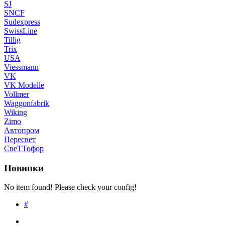
SJ
SNCF
Sudexpress
SwissLine
Tillig
Trix
USA
Viessmann
VK
VK Modelle
Vollmer
Waggonfabrik
Wiking
Zimo
Автопром
Пересвет
СвеТТофор
Новинки
No item found! Please check your config!
#