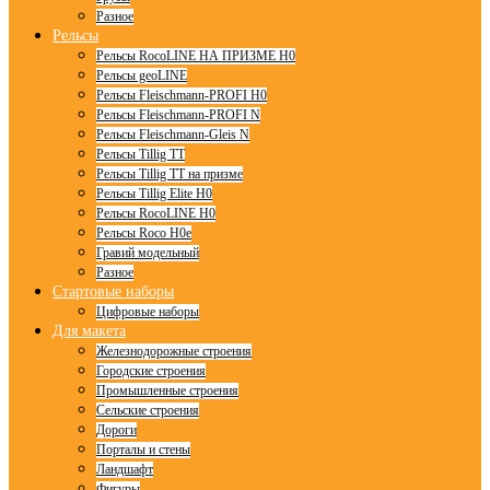
Разное
Рельсы
Рельсы RocoLINE НА ПРИЗМЕ H0
Рельсы geoLINE
Рельсы Fleischmann-PROFI H0
Рельсы Fleischmann-PROFI N
Рельсы Fleischmann-Gleis N
Рельсы Tillig TT
Рельсы Tillig TT на призме
Рельсы Tillig Elite H0
Рельсы RocoLINE H0
Рельсы Roco H0e
Гравий модельный
Разное
Стартовые наборы
Цифровые наборы
Для макета
Железнодорожные строения
Городские строения
Промышленные строения
Сельские строения
Дороги
Порталы и стены
Ландшафт
Фигуры