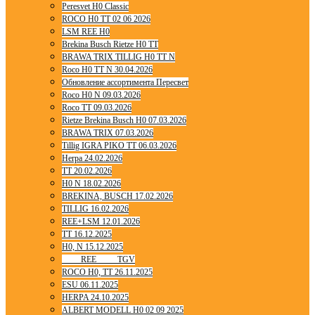
Peresvet H0 Classic
ROCO H0 TT 02 06 2026
LSM REE H0
Brekina Busch Rietze H0 TT
BRAWA TRIX TILLIG H0 TT N
Roco H0 TT N 30.04.2026
Обновление ассортимента Пересвет
Roco H0 N 09.03.2026
Roco TT 09.03.2026
Rietze Brekina Busch H0 07.03.2026
BRAWA TRIX 07.03.2026
Tillig IGRA PIKO TT 06.03.2026
Herpa 24.02.2026
TT 20.02.2026
H0 N 18.02.2026
BREKINA, BUSCH 17.02.2026
TILLIG 16.02.2026
REE+LSM 12.01.2026
TT 16.12.2025
H0, N 15.12.2025
____ REE ____ TGV
ROCO H0, TT 26.11.2025
ESU 06.11.2025
HERPA 24.10.2025
ALBERT MODELL H0 02 09 2025