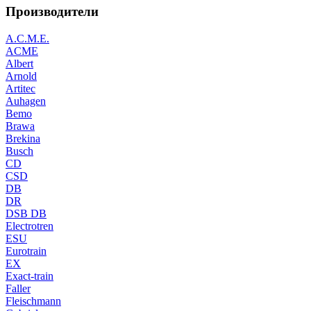
Производители
A.C.M.E.
ACME
Albert
Arnold
Artitec
Auhagen
Bemo
Brawa
Brekina
Busch
CD
CSD
DB
DR
DSB DB
Electrotren
ESU
Eurotrain
EX
Exact-train
Faller
Fleischmann