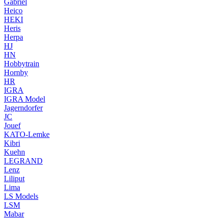
Gabriel
Heico
HEKI
Heris
Herpa
HJ
HN
Hobbytrain
Hornby
HR
IGRA
IGRA Model
Jagerndorfer
JC
Jouef
KATO-Lemke
Kibri
Kuehn
LEGRAND
Lenz
Liliput
Lima
LS Models
LSM
Mabar