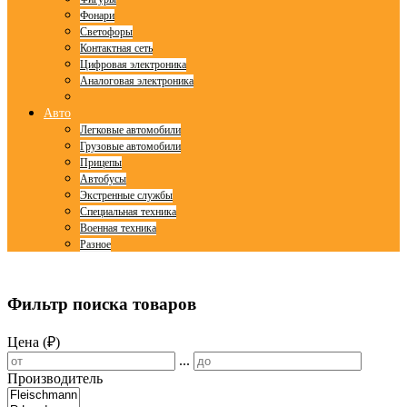
Фонари
Светофоры
Контактная сеть
Цифровая электроника
Аналоговая электроника
Авто
Легковые автомобили
Грузовые автомобили
Прицепы
Автобусы
Экстренные службы
Специальная техника
Военная техника
Разное
© Free
Joomla! 3 Modules
- by
VinaGecko.com
Фильтр поиска товаров
Цена (₽)
...
Производитель