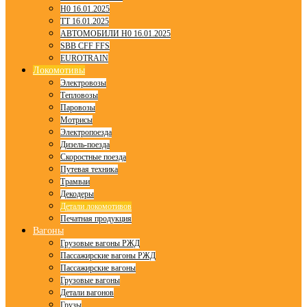
H0 16.01.2025
TT 16.01.2025
АВТОМОБИЛИ H0 16.01.2025
SBB CFF FFS
EUROTRAIN
Локомотивы
Электровозы
Тепловозы
Паровозы
Мотрисы
Электропоезда
Дизель-поезда
Скоростные поезда
Путевая техника
Трамваи
Декодеры
Детали локомотивов
Печатная продукция
Вагоны
Грузовые вагоны РЖД
Пассажирские вагоны РЖД
Пассажирские вагоны
Грузовые вагоны
Детали вагонов
Грузы