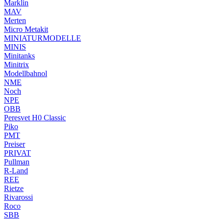
Marklin
MAV
Merten
Micro Metakit
MINIATURMODELLE
MINIS
Minitanks
Minitrix
Modellbahnol
NME
Noch
NPE
OBB
Peresvet H0 Classic
Piko
PMT
Preiser
PRIVAT
Pullman
R-Land
REE
Rietze
Rivarossi
Roco
SBB