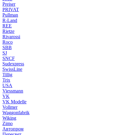
Preiser
PRIVAT
Pullman
R-Land
REE
Rietze
Rivarossi
Roco
SBB
SJ
SNCF
Sudexpress
SwissLine
Tillig
Trix
USA
Viessmann
VK
VK Modelle
Vollmer
Waggonfabrik
Wiking
Zimo
Автопром
Пересвет