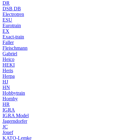
DR
DSB DB
Electrotren
ESU
Eurotrain
EX
Exact-train
Faller
Fleischmann
Gabriel
Heico
HEKI
Heris
Herpa
HJ
HN
Hobbytrain
Hornby
HR
IGRA
IGRA Model
Jagerndorfer
JC
Jouef
KATO-Lemke