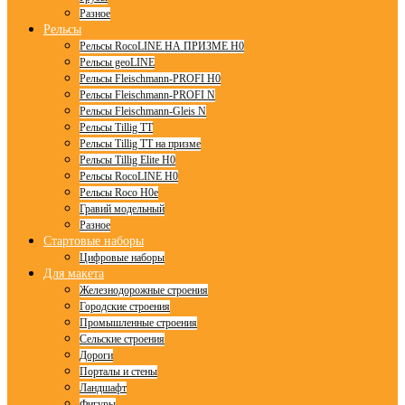
Разное
Рельсы
Рельсы RocoLINE НА ПРИЗМЕ H0
Рельсы geoLINE
Рельсы Fleischmann-PROFI H0
Рельсы Fleischmann-PROFI N
Рельсы Fleischmann-Gleis N
Рельсы Tillig TT
Рельсы Tillig TT на призме
Рельсы Tillig Elite H0
Рельсы RocoLINE H0
Рельсы Roco H0e
Гравий модельный
Разное
Стартовые наборы
Цифровые наборы
Для макета
Железнодорожные строения
Городские строения
Промышленные строения
Сельские строения
Дороги
Порталы и стены
Ландшафт
Фигуры