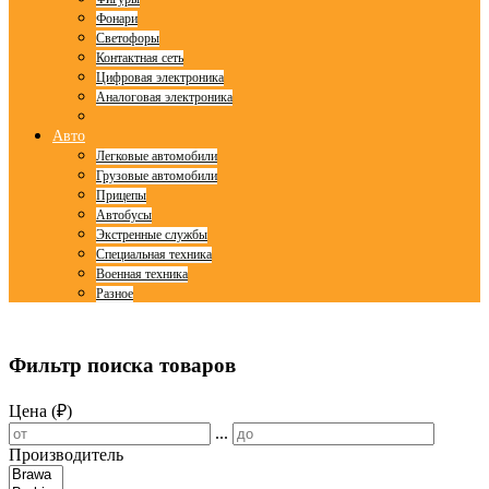
Фонари
Светофоры
Контактная сеть
Цифровая электроника
Аналоговая электроника
Авто
Легковые автомобили
Грузовые автомобили
Прицепы
Автобусы
Экстренные службы
Специальная техника
Военная техника
Разное
© Free
Joomla! 3 Modules
- by
VinaGecko.com
Фильтр поиска товаров
Цена (₽)
...
Производитель