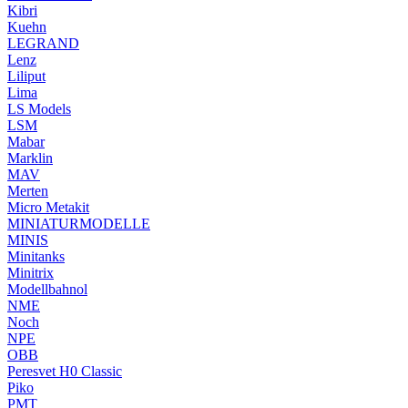
Kibri
Kuehn
LEGRAND
Lenz
Liliput
Lima
LS Models
LSM
Mabar
Marklin
MAV
Merten
Micro Metakit
MINIATURMODELLE
MINIS
Minitanks
Minitrix
Modellbahnol
NME
Noch
NPE
OBB
Peresvet H0 Classic
Piko
PMT