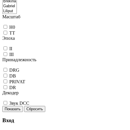
Масштаб
H0
TT
Эпоха
II
III
Принадлежность
DRG
DB
PRIVAT
DR
Декодер
Звук DCC
Показать
Сбросить
Вход