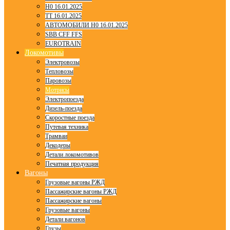
H0 16.01.2025
TT 16.01.2025
АВТОМОБИЛИ H0 16.01.2025
SBB CFF FFS
EUROTRAIN
Локомотивы
Электровозы
Тепловозы
Паровозы
Мотрисы
Электропоезда
Дизель-поезда
Скоростные поезда
Путевая техника
Трамваи
Декодеры
Детали локомотивов
Печатная продукция
Вагоны
Грузовые вагоны РЖД
Пассажирские вагоны РЖД
Пассажирские вагоны
Грузовые вагоны
Детали вагонов
Грузы