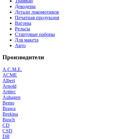
Трамваи
Декодеры
Детали локомотивов
Печатная продукция
Вагоны
Рельсы
Стартовые наборы
Для макета
Авто
Производители
A.C.M.E.
ACME
Albert
Arnold
Artitec
Auhagen
Bemo
Brawa
Brekina
Busch
CD
CSD
DB