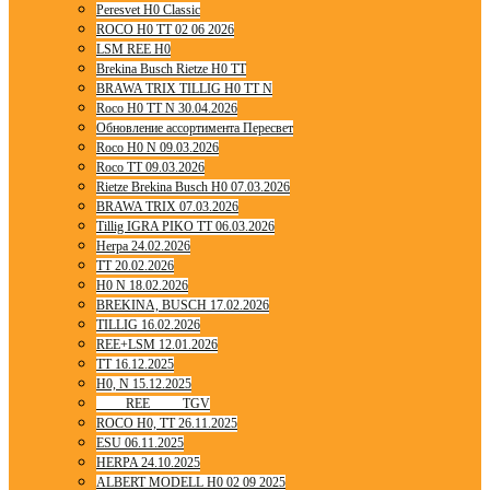
Peresvet H0 Classic
ROCO H0 TT 02 06 2026
LSM REE H0
Brekina Busch Rietze H0 TT
BRAWA TRIX TILLIG H0 TT N
Roco H0 TT N 30.04.2026
Обновление ассортимента Пересвет
Roco H0 N 09.03.2026
Roco TT 09.03.2026
Rietze Brekina Busch H0 07.03.2026
BRAWA TRIX 07.03.2026
Tillig IGRA PIKO TT 06.03.2026
Herpa 24.02.2026
TT 20.02.2026
H0 N 18.02.2026
BREKINA, BUSCH 17.02.2026
TILLIG 16.02.2026
REE+LSM 12.01.2026
TT 16.12.2025
H0, N 15.12.2025
____ REE ____ TGV
ROCO H0, TT 26.11.2025
ESU 06.11.2025
HERPA 24.10.2025
ALBERT MODELL H0 02 09 2025