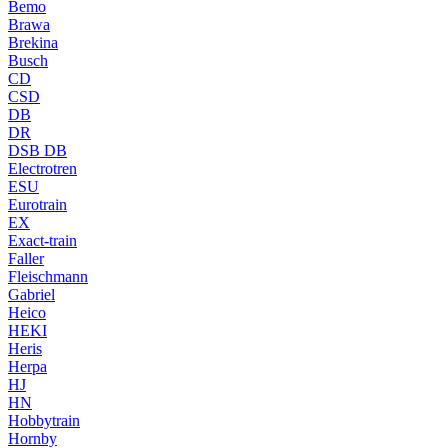
Bemo
Brawa
Brekina
Busch
CD
CSD
DB
DR
DSB DB
Electrotren
ESU
Eurotrain
EX
Exact-train
Faller
Fleischmann
Gabriel
Heico
HEKI
Heris
Herpa
HJ
HN
Hobbytrain
Hornby