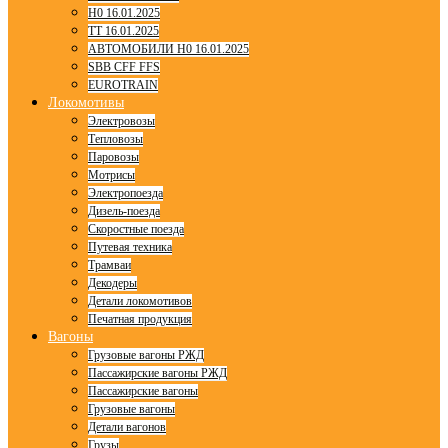
H0 16.01.2025
TT 16.01.2025
АВТОМОБИЛИ H0 16.01.2025
SBB CFF FFS
EUROTRAIN
Локомотивы
Электровозы
Тепловозы
Паровозы
Мотрисы
Электропоезда
Дизель-поезда
Скоростные поезда
Путевая техника
Трамваи
Декодеры
Детали локомотивов
Печатная продукция
Вагоны
Грузовые вагоны РЖД
Пассажирские вагоны РЖД
Пассажирские вагоны
Грузовые вагоны
Детали вагонов
Грузы