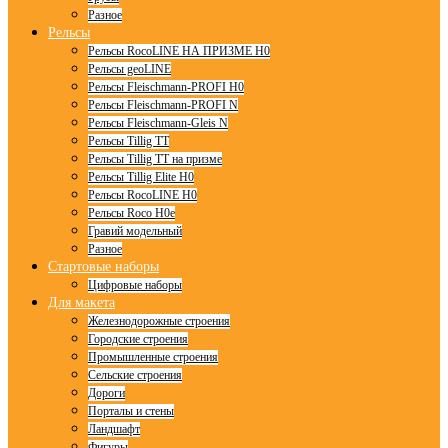
Разное
Рельсы
Рельсы RocoLINE НА ПРИЗМЕ H0
Рельсы geoLINE
Рельсы Fleischmann-PROFI H0
Рельсы Fleischmann-PROFI N
Рельсы Fleischmann-Gleis N
Рельсы Tillig TT
Рельсы Tillig TT на призме
Рельсы Tillig Elite H0
Рельсы RocoLINE H0
Рельсы Roco H0e
Гравий модельный
Разное
Стартовые наборы
Цифровые наборы
Для макета
Железнодорожные строения
Городские строения
Промышленные строения
Сельские строения
Дороги
Порталы и стены
Ландшафт
Фигуры