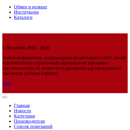
Обмен и возврат
Инструкции
Каталоги
© Rocoland, 2005 - 2026
Любая информация, содержащаяся на настоящем сайте, носит
исключительно справочный характер и не при каких
обстоятельствах не может быть расценена как предложение
заключить договор (оферта).
Вверх
Главная
Новости
Категории
Производители
Список пожеланий