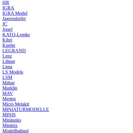
HR
IGRA
IGRA Model
Jagerndorfer
JC
Jouef
KATO-Lemke
Kibri
Kuehn
LEGRAND
Lenz
Liliput
Lima
LS Models
LSM
Mabar
Marklin
MAV
Merten
Micro Metakit
MINIATURMODELLE
MINIS
Minitanks
Minitrix
Modellbahnol