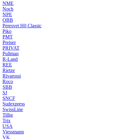
NME
Noch
NPE
OBB
Peresvet H0 Classic
Piko
PMT
Preiser
PRIVAT
Pullman
R-Land
REE
Rietze
Rivarossi
Roco
SBB
SJ
SNCF
Sudexpress
SwissLine
Tillig
Trix
USA
Viessmann
VK