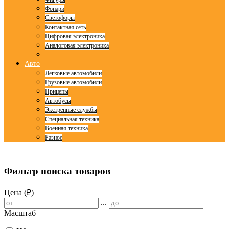
Фонари
Светофоры
Контактная сеть
Цифровая электроника
Аналоговая электроника
Авто
Легковые автомобили
Грузовые автомобили
Прицепы
Автобусы
Экстренные службы
Специальная техника
Военная техника
Разное
© Free
Joomla! 3 Modules
- by
VinaGecko.com
Фильтр поиска товаров
Цена (₽)
...
Масштаб