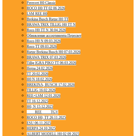
Peresvet H0 Classic
ROCO H0 TT 02 06 2026
LSM REE H0
Brekina Busch Rietze H0 TT
BRAWA TRIX TILLIG H0 TT N
Roco H0 TT N 30.04.2026
Обновление ассортимента Пересвет
Roco H0 N 09.03.2026
Roco TT 09.03.2026
Rietze Brekina Busch H0 07.03.2026
BRAWA TRIX 07.03.2026
Tillig IGRA PIKO TT 06.03.2026
Herpa 24.02.2026
TT 20.02.2026
H0 N 18.02.2026
BREKINA, BUSCH 17.02.2026
TILLIG 16.02.2026
REE+LSM 12.01.2026
TT 16.12.2025
H0, N 15.12.2025
____ REE ____ TGV
ROCO H0, TT 26.11.2025
ESU 06.11.2025
HERPA 24.10.2025
ALBERT MODELL H0 02 09 2025