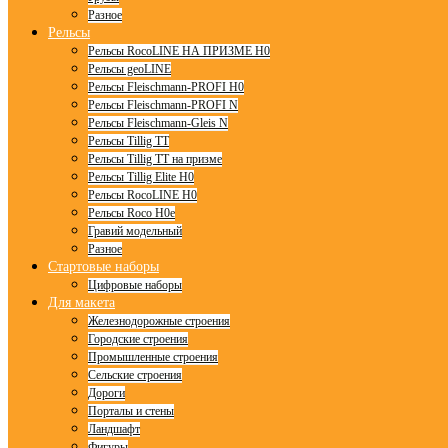
Разное
Рельсы
Рельсы RocoLINE НА ПРИЗМЕ H0
Рельсы geoLINE
Рельсы Fleischmann-PROFI H0
Рельсы Fleischmann-PROFI N
Рельсы Fleischmann-Gleis N
Рельсы Tillig TT
Рельсы Tillig TT на призме
Рельсы Tillig Elite H0
Рельсы RocoLINE H0
Рельсы Roco H0e
Гравий модельный
Разное
Стартовые наборы
Цифровые наборы
Для макета
Железнодорожные строения
Городские строения
Промышленные строения
Сельские строения
Дороги
Порталы и стены
Ландшафт
Фигуры