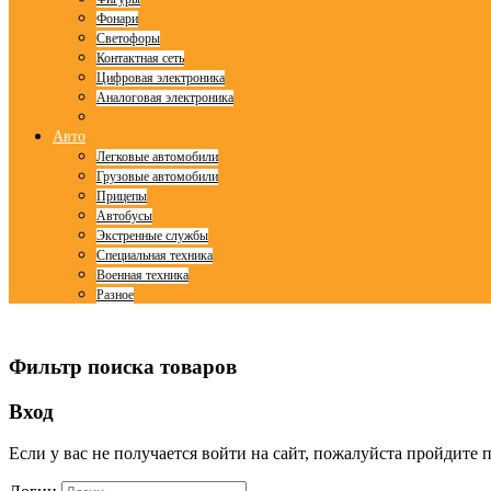
Фонари
Светофоры
Контактная сеть
Цифровая электроника
Аналоговая электроника
Авто
Легковые автомобили
Грузовые автомобили
Прицепы
Автобусы
Экстренные службы
Специальная техника
Военная техника
Разное
© Free
Joomla! 3 Modules
- by
VinaGecko.com
Фильтр поиска товаров
Вход
Если у вас не получается войти на сайт, пожалуйста пройдите