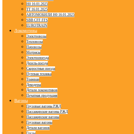
H0 16.01.2025
TT 16.01.2025
АВТОМОБИЛИ H0 16.01.2025
SBB CFF FFS
EUROTRAIN
Локомотивы
Электровозы
Тепловозы
Паровозы
Мотрисы
Электропоезда
Дизель-поезда
Скоростные поезда
Путевая техника
Трамваи
Декодеры
Детали локомотивов
Печатная продукция
Вагоны
Грузовые вагоны РЖД
Пассажирские вагоны РЖД
Пассажирские вагоны
Грузовые вагоны
Детали вагонов
Грузы