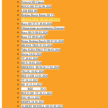
Peresvet H0 Classic
ROCO H0 TT 02 06 2026
LSM REE H0
Brekina Busch Rietze H0 TT
BRAWA TRIX TILLIG H0 TT N
Roco H0 TT N 30.04.2026
Обновление ассортимента Пересвет
Roco H0 N 09.03.2026
Roco TT 09.03.2026
Rietze Brekina Busch H0 07.03.2026
BRAWA TRIX 07.03.2026
Tillig IGRA PIKO TT 06.03.2026
Herpa 24.02.2026
TT 20.02.2026
H0 N 18.02.2026
BREKINA, BUSCH 17.02.2026
TILLIG 16.02.2026
REE+LSM 12.01.2026
TT 16.12.2025
H0, N 15.12.2025
____ REE ____ TGV
ROCO H0, TT 26.11.2025
ESU 06.11.2025
HERPA 24.10.2025
ALBERT MODELL H0 02 09 2025