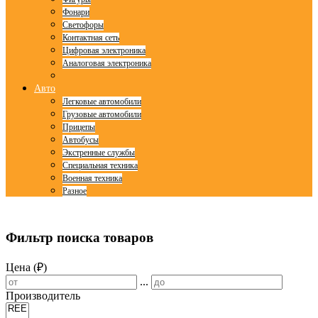
Фонари
Светофоры
Контактная сеть
Цифровая электроника
Аналоговая электроника
Авто
Легковые автомобили
Грузовые автомобили
Прицепы
Автобусы
Экстренные службы
Специальная техника
Военная техника
Разное
© Free
Joomla! 3 Modules
- by
VinaGecko.com
Фильтр поиска товаров
Цена (₽)
...
Производитель