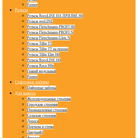
Разное
Рельсы
Рельсы RocoLINE НА ПРИЗМЕ H0
Рельсы geoLINE
Рельсы Fleischmann-PROFI H0
Рельсы Fleischmann-PROFI N
Рельсы Fleischmann-Gleis N
Рельсы Tillig TT
Рельсы Tillig TT на призме
Рельсы Tillig Elite H0
Рельсы RocoLINE H0
Рельсы Roco H0e
Гравий модельный
Разное
Стартовые наборы
Цифровые наборы
Для макета
Железнодорожные строения
Городские строения
Промышленные строения
Сельские строения
Дороги
Порталы и стены
Ландшафт
Фигуры