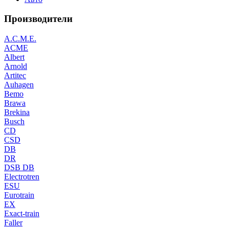
Производители
A.C.M.E.
ACME
Albert
Arnold
Artitec
Auhagen
Bemo
Brawa
Brekina
Busch
CD
CSD
DB
DR
DSB DB
Electrotren
ESU
Eurotrain
EX
Exact-train
Faller