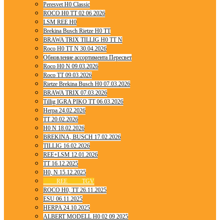
Peresvet H0 Classic
ROCO H0 TT 02 06 2026
LSM REE H0
Brekina Busch Rietze H0 TT
BRAWA TRIX TILLIG H0 TT N
Roco H0 TT N 30.04.2026
Обновление ассортимента Пересвет
Roco H0 N 09.03.2026
Roco TT 09.03.2026
Rietze Brekina Busch H0 07.03.2026
BRAWA TRIX 07.03.2026
Tillig IGRA PIKO TT 06.03.2026
Herpa 24.02.2026
TT 20.02.2026
H0 N 18.02.2026
BREKINA, BUSCH 17.02.2026
TILLIG 16.02.2026
REE+LSM 12.01.2026
TT 16.12.2025
H0, N 15.12.2025
____ REE ____ TGV
ROCO H0, TT 26.11.2025
ESU 06.11.2025
HERPA 24.10.2025
ALBERT MODELL H0 02 09 2025