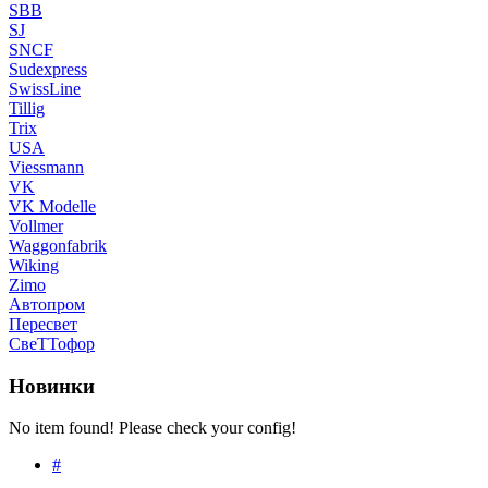
SBB
SJ
SNCF
Sudexpress
SwissLine
Tillig
Trix
USA
Viessmann
VK
VK Modelle
Vollmer
Waggonfabrik
Wiking
Zimo
Автопром
Пересвет
СвеТТофор
Новинки
No item found! Please check your config!
#