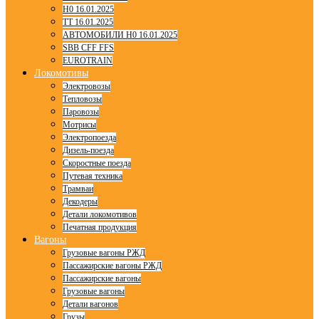
H0 16.01.2025
TT 16.01.2025
АВТОМОБИЛИ H0 16.01.2025
SBB CFF FFS
EUROTRAIN
Локомотивы
Электровозы
Тепловозы
Паровозы
Мотрисы
Электропоезда
Дизель-поезда
Скоростные поезда
Путевая техника
Трамваи
Декодеры
Детали локомотивов
Печатная продукция
Вагоны
Грузовые вагоны РЖД
Пассажирские вагоны РЖД
Пассажирские вагоны
Грузовые вагоны
Детали вагонов
Грузы