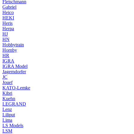
Fleischmann
Gabriel
Heico
HEKI
Heris
Herpa
HJ
HN
Hobbytrain
Hornby
HR
IGRA
IGRA Model
Jagerndorfer
JC
Jouef
KATO-Lemke
Kibri
Kuehn
LEGRAND
Lenz
Liliput
Lima
LS Models
LSM