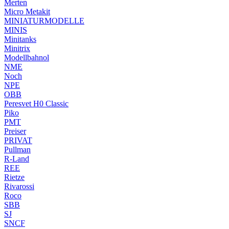
Merten
Micro Metakit
MINIATURMODELLE
MINIS
Minitanks
Minitrix
Modellbahnol
NME
Noch
NPE
OBB
Peresvet H0 Classic
Piko
PMT
Preiser
PRIVAT
Pullman
R-Land
REE
Rietze
Rivarossi
Roco
SBB
SJ
SNCF