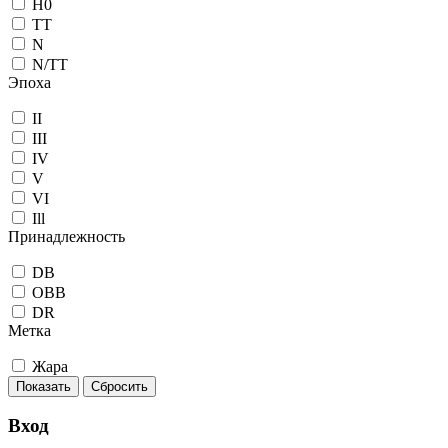
H0
TT
N
N/TT
Эпоха
II
III
IV
V
VI
Ill
Принадлежность
DB
OBB
DR
Метка
Жара
Показать
Сбросить
Вход