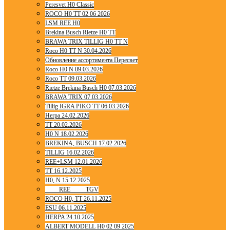
Peresvet H0 Classic
ROCO H0 TT 02 06 2026
LSM REE H0
Brekina Busch Rietze H0 TT
BRAWA TRIX TILLIG H0 TT N
Roco H0 TT N 30.04.2026
Обновление ассортимента Пересвет
Roco H0 N 09.03.2026
Roco TT 09.03.2026
Rietze Brekina Busch H0 07.03.2026
BRAWA TRIX 07.03.2026
Tillig IGRA PIKO TT 06.03.2026
Herpa 24.02.2026
TT 20.02.2026
H0 N 18.02.2026
BREKINA, BUSCH 17.02.2026
TILLIG 16.02.2026
REE+LSM 12.01.2026
TT 16.12.2025
H0, N 15.12.2025
____ REE ____ TGV
ROCO H0, TT 26.11.2025
ESU 06.11.2025
HERPA 24.10.2025
ALBERT MODELL H0 02 09 2025