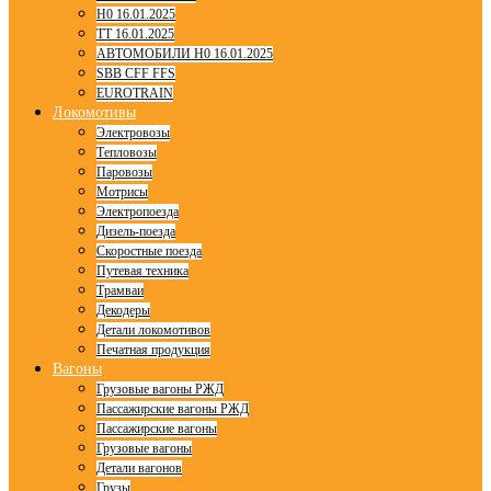
H0 16.01.2025
TT 16.01.2025
АВТОМОБИЛИ H0 16.01.2025
SBB CFF FFS
EUROTRAIN
Локомотивы
Электровозы
Тепловозы
Паровозы
Мотрисы
Электропоезда
Дизель-поезда
Скоростные поезда
Путевая техника
Трамваи
Декодеры
Детали локомотивов
Печатная продукция
Вагоны
Грузовые вагоны РЖД
Пассажирские вагоны РЖД
Пассажирские вагоны
Грузовые вагоны
Детали вагонов
Грузы