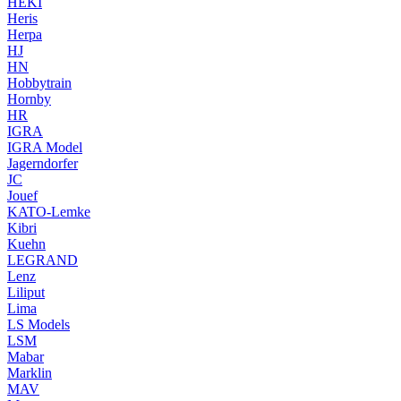
HEKI
Heris
Herpa
HJ
HN
Hobbytrain
Hornby
HR
IGRA
IGRA Model
Jagerndorfer
JC
Jouef
KATO-Lemke
Kibri
Kuehn
LEGRAND
Lenz
Liliput
Lima
LS Models
LSM
Mabar
Marklin
MAV