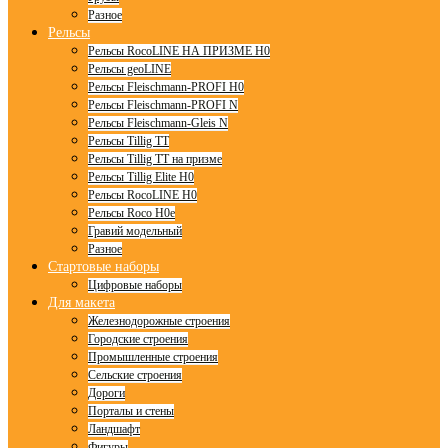
Разное
Рельсы
Рельсы RocoLINE НА ПРИЗМЕ H0
Рельсы geoLINE
Рельсы Fleischmann-PROFI H0
Рельсы Fleischmann-PROFI N
Рельсы Fleischmann-Gleis N
Рельсы Tillig TT
Рельсы Tillig TT на призме
Рельсы Tillig Elite H0
Рельсы RocoLINE H0
Рельсы Roco H0e
Гравий модельный
Разное
Стартовые наборы
Цифровые наборы
Для макета
Железнодорожные строения
Городские строения
Промышленные строения
Сельские строения
Дороги
Порталы и стены
Ландшафт
Фигуры