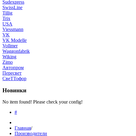
Sudexpress
SwissLine
Tillig
Trix
USA
Viessmann
VK
VK Modelle
Vollmer
Waggonfabrik
Wiking
Zimo
Автопром
Пересвет
СвеТТофор
Новинки
No item found! Please check your config!
#
Главная
/
Производители