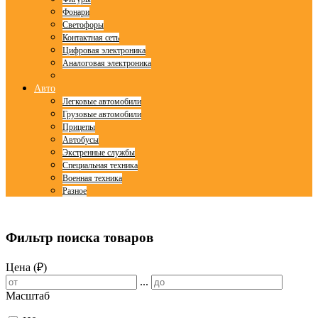
Фонари
Светофоры
Контактная сеть
Цифровая электроника
Аналоговая электроника
Авто
Легковые автомобили
Грузовые автомобили
Прицепы
Автобусы
Экстренные службы
Специальная техника
Военная техника
Разное
© Free
Joomla! 3 Modules
- by
VinaGecko.com
Фильтр поиска товаров
Цена (₽)
...
Масштаб