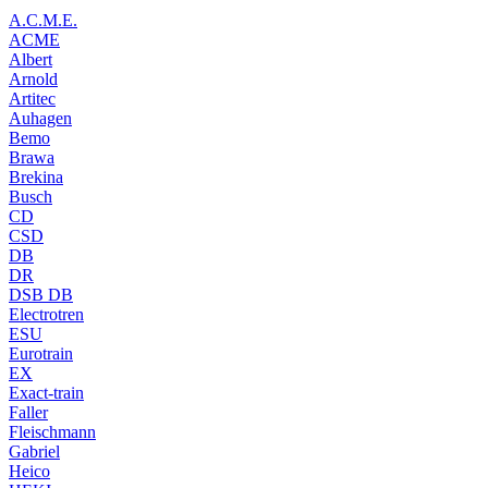
A.C.M.E.
ACME
Albert
Arnold
Artitec
Auhagen
Bemo
Brawa
Brekina
Busch
CD
CSD
DB
DR
DSB DB
Electrotren
ESU
Eurotrain
EX
Exact-train
Faller
Fleischmann
Gabriel
Heico