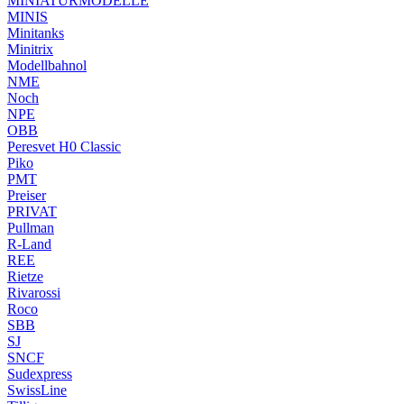
MINIATURMODELLE
MINIS
Minitanks
Minitrix
Modellbahnol
NME
Noch
NPE
OBB
Peresvet H0 Classic
Piko
PMT
Preiser
PRIVAT
Pullman
R-Land
REE
Rietze
Rivarossi
Roco
SBB
SJ
SNCF
Sudexpress
SwissLine