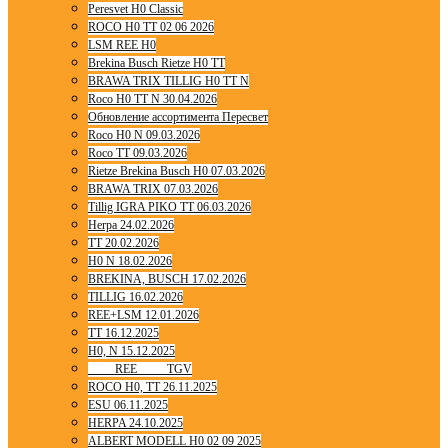
Peresvet H0 Classic
ROCO H0 TT 02 06 2026
LSM REE H0
Brekina Busch Rietze H0 TT
BRAWA TRIX TILLIG H0 TT N
Roco H0 TT N 30.04.2026
Обновление ассортимента Пересвет
Roco H0 N 09.03.2026
Roco TT 09.03.2026
Rietze Brekina Busch H0 07.03.2026
BRAWA TRIX 07.03.2026
Tillig IGRA PIKO TT 06.03.2026
Herpa 24.02.2026
TT 20.02.2026
H0 N 18.02.2026
BREKINA, BUSCH 17.02.2026
TILLIG 16.02.2026
REE+LSM 12.01.2026
TT 16.12.2025
H0, N 15.12.2025
____ REE ____ TGV
ROCO H0, TT 26.11.2025
ESU 06.11.2025
HERPA 24.10.2025
ALBERT MODELL H0 02 09 2025