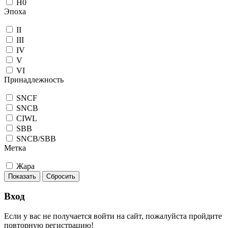
H0
Эпоха
II
III
IV
V
VI
Принадлежность
SNCF
SNCB
CIWL
SBB
SNCB/SBB
Метка
Жара
Показать
Сбросить
Вход
Если у вас не получается войти на сайт, пожалуйста пройдите
повторную регистрацию!