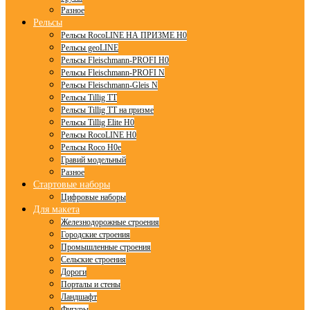
Разное
Рельсы
Рельсы RocoLINE НА ПРИЗМЕ H0
Рельсы geoLINE
Рельсы Fleischmann-PROFI H0
Рельсы Fleischmann-PROFI N
Рельсы Fleischmann-Gleis N
Рельсы Tillig TT
Рельсы Tillig TT на призме
Рельсы Tillig Elite H0
Рельсы RocoLINE H0
Рельсы Roco H0e
Гравий модельный
Разное
Стартовые наборы
Цифровые наборы
Для макета
Железнодорожные строения
Городские строения
Промышленные строения
Сельские строения
Дороги
Порталы и стены
Ландшафт
Фигуры