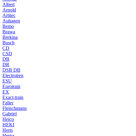
Albert
Arnold
Artitec
Auhagen
Bemo
Brawa
Brekina
Busch
CD
CSD
DB
DR
DSB DB
Electrotren
ESU
Eurotrain
EX
Exact-train
Faller
Fleischmann
Gabriel
Heico
HEKI
Heris
Herpa