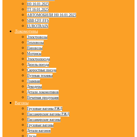
H0 16.01.2025
TT 16.01.2025
АВТОМОБИЛИ H0 16.01.2025
SBB CFF FFS
EUROTRAIN
Локомотивы
Электровозы
Тепловозы
Паровозы
Мотрисы
Электропоезда
Дизель-поезда
Скоростные поезда
Путевая техника
Трамваи
Декодеры
Детали локомотивов
Печатная продукция
Вагоны
Грузовые вагоны РЖД
Пассажирские вагоны РЖД
Пассажирские вагоны
Грузовые вагоны
Детали вагонов
Грузы