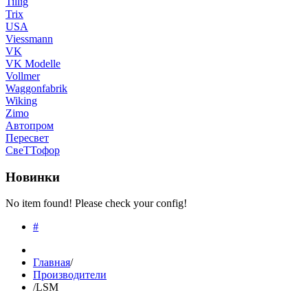
Tillig
Trix
USA
Viessmann
VK
VK Modelle
Vollmer
Waggonfabrik
Wiking
Zimo
Автопром
Пересвет
СвеТТофор
Новинки
No item found! Please check your config!
#
Главная
/
Производители
/
LSM