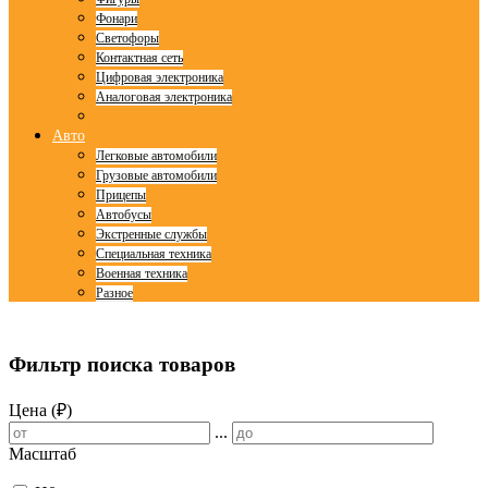
Фонари
Светофоры
Контактная сеть
Цифровая электроника
Аналоговая электроника
Авто
Легковые автомобили
Грузовые автомобили
Прицепы
Автобусы
Экстренные службы
Специальная техника
Военная техника
Разное
© Free
Joomla! 3 Modules
- by
VinaGecko.com
Фильтр поиска товаров
Цена (₽)
...
Масштаб