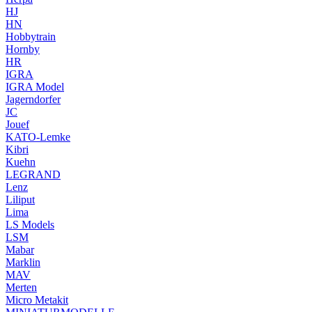
HJ
HN
Hobbytrain
Hornby
HR
IGRA
IGRA Model
Jagerndorfer
JC
Jouef
KATO-Lemke
Kibri
Kuehn
LEGRAND
Lenz
Liliput
Lima
LS Models
LSM
Mabar
Marklin
MAV
Merten
Micro Metakit