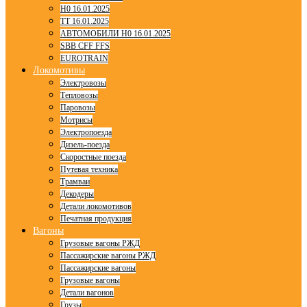
H0 16.01.2025
TT 16.01.2025
АВТОМОБИЛИ H0 16.01.2025
SBB CFF FFS
EUROTRAIN
Локомотивы
Электровозы
Тепловозы
Паровозы
Мотрисы
Электропоезда
Дизель-поезда
Скоростные поезда
Путевая техника
Трамваи
Декодеры
Детали локомотивов
Печатная продукция
Вагоны
Грузовые вагоны РЖД
Пассажирские вагоны РЖД
Пассажирские вагоны
Грузовые вагоны
Детали вагонов
Грузы