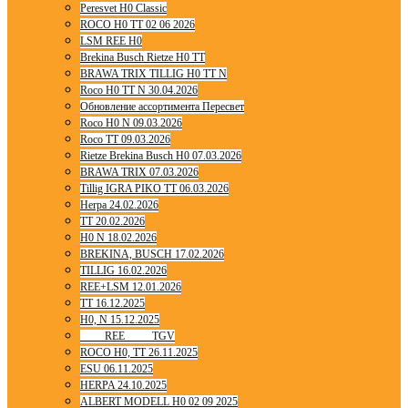
Peresvet H0 Classic
ROCO H0 TT 02 06 2026
LSM REE H0
Brekina Busch Rietze H0 TT
BRAWA TRIX TILLIG H0 TT N
Roco H0 TT N 30.04.2026
Обновление ассортимента Пересвет
Roco H0 N 09.03.2026
Roco TT 09.03.2026
Rietze Brekina Busch H0 07.03.2026
BRAWA TRIX 07.03.2026
Tillig IGRA PIKO TT 06.03.2026
Herpa 24.02.2026
TT 20.02.2026
H0 N 18.02.2026
BREKINA, BUSCH 17.02.2026
TILLIG 16.02.2026
REE+LSM 12.01.2026
TT 16.12.2025
H0, N 15.12.2025
____ REE ____ TGV
ROCO H0, TT 26.11.2025
ESU 06.11.2025
HERPA 24.10.2025
ALBERT MODELL H0 02 09 2025