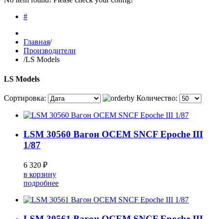
#
Главная
/
Производители
/
LS Models
LS Models
Сортировка:
Количество:
LSM 30560 Вагон OCEM SNCF Epoche III
1/87
6 320 ₽
в корзину
подробнее
LSM 30561 Вагон OCEM SNCF Epoche III