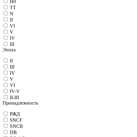
H0
TT
N
II
VI
V
IV
III
Эпоха
II
III
IV
V
VI
IV-V
II-III
Принадлежность
РЖД
SNCF
SNCB
DB