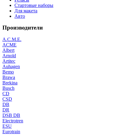
Стартовые наборы
Для макета
Авто
Производители
A.C.M.E.
ACME
Albert
Arnold
Artitec
Auhagen
Bemo
Brawa
Brekina
Busch
CD
CSD
DB
DR
DSB DB
Electrotren
ESU
Eurotrain