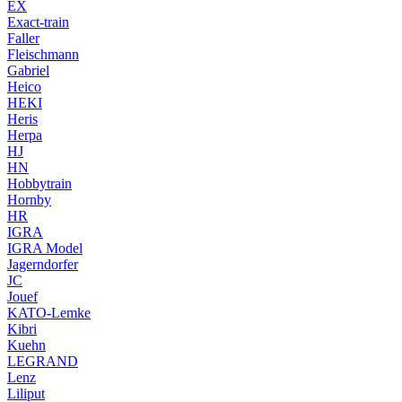
EX
Exact-train
Faller
Fleischmann
Gabriel
Heico
HEKI
Heris
Herpa
HJ
HN
Hobbytrain
Hornby
HR
IGRA
IGRA Model
Jagerndorfer
JC
Jouef
KATO-Lemke
Kibri
Kuehn
LEGRAND
Lenz
Liliput