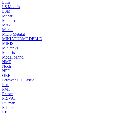
Lima
LS Models
LSM
Mabar
Marklin
MAV
Merten
Micro Metakit
MINIATURMODELLE
MINIS
Minitanks
Minitrix
Modellbahnol
NME
Noch
NPE
OBB
Peresvet H0 Classic
Piko
PMT
Preiser
PRIVAT
Pullman
R-Land
REE