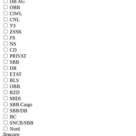
DB AG
OBB
CIWL
CNL
УЗ
ZSSK
FS
NS
CD
PRIVAT
SBB
DR
ETAT
BLS
OBB
RZD
MIDI
SBB Cargo
SBB/DB
BC
SNCB/SBB
Nord
Декодер