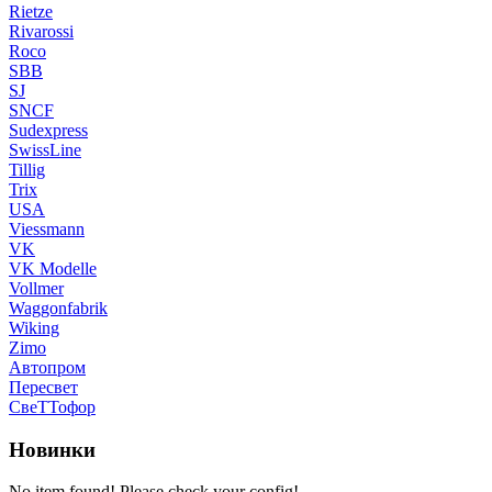
Rietze
Rivarossi
Roco
SBB
SJ
SNCF
Sudexpress
SwissLine
Tillig
Trix
USA
Viessmann
VK
VK Modelle
Vollmer
Waggonfabrik
Wiking
Zimo
Автопром
Пересвет
СвеТТофор
Новинки
No item found! Please check your config!