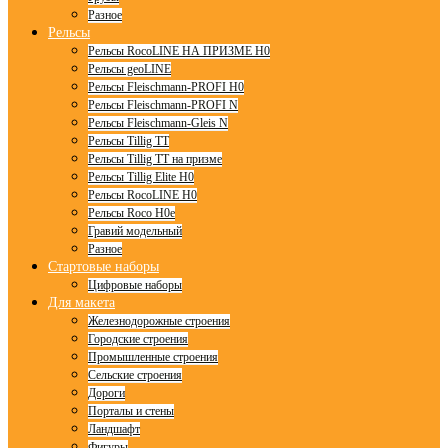
Разное
Рельсы
Рельсы RocoLINE НА ПРИЗМЕ H0
Рельсы geoLINE
Рельсы Fleischmann-PROFI H0
Рельсы Fleischmann-PROFI N
Рельсы Fleischmann-Gleis N
Рельсы Tillig TT
Рельсы Tillig TT на призме
Рельсы Tillig Elite H0
Рельсы RocoLINE H0
Рельсы Roco H0e
Гравий модельный
Разное
Стартовые наборы
Цифровые наборы
Для макета
Железнодорожные строения
Городские строения
Промышленные строения
Сельские строения
Дороги
Порталы и стены
Ландшафт
Фигуры