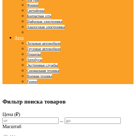
Фонари
Светофоры
Контактная сеть
Цифровая электроника
Аналоговая электроника
Авто
Легковые автомобили
Грузовые автомобили
Прицепы
Автобусы
Экстренные службы
Специальная техника
Военная техника
Разное
© Free
Joomla! 3 Modules
- by
VinaGecko.com
Фильтр поиска товаров
Цена (₽)
...
Масштаб