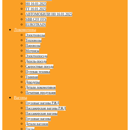
H0 16.01.2025
TT 16.01.2025
АВТОМОБИЛИ H0 16.01.2025
SBB CFF FFS
EUROTRAIN
Локомотивы
Электровозы
Тепловозы
Паровозы
Мотрисы
Электропоезда
Дизель-поезда
Скоростные поезда
Путевая техника
Трамваи
Декодеры
Детали локомотивов
Печатная продукция
Вагоны
Грузовые вагоны РЖД
Пассажирские вагоны РЖД
Пассажирские вагоны
Грузовые вагоны
Детали вагонов
Грузы