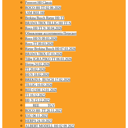
Peresvet H0 Classic
ROCO H0 TT 02 06 2026
LSM REE H0
Brekina Busch Rietze H0 TT
BRAWA TRIX TILLIG H0 TT N
Roco H0 TT N 30.04.2026
Обновление ассортимента Пересвет
Roco H0 N 09.03.2026
Roco TT 09.03.2026
Rietze Brekina Busch H0 07.03.2026
BRAWA TRIX 07.03.2026
Tillig IGRA PIKO TT 06.03.2026
Herpa 24.02.2026
TT 20.02.2026
H0 N 18.02.2026
BREKINA, BUSCH 17.02.2026
TILLIG 16.02.2026
REE+LSM 12.01.2026
TT 16.12.2025
H0, N 15.12.2025
____ REE ____ TGV
ROCO H0, TT 26.11.2025
ESU 06.11.2025
HERPA 24.10.2025
ALBERT MODELL H0 02 09 2025