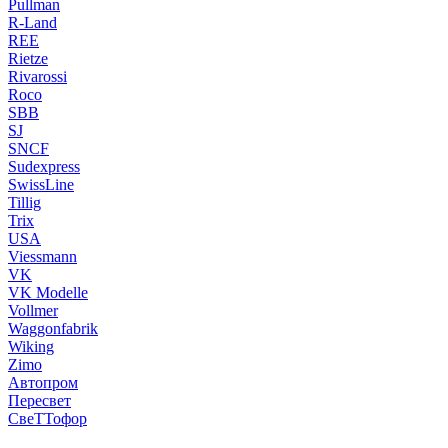
Pullman
R-Land
REE
Rietze
Rivarossi
Roco
SBB
SJ
SNCF
Sudexpress
SwissLine
Tillig
Trix
USA
Viessmann
VK
VK Modelle
Vollmer
Waggonfabrik
Wiking
Zimo
Автопром
Пересвет
СвеТТофор