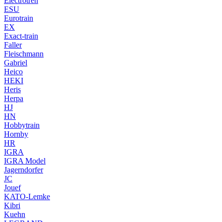
Electrotren
ESU
Eurotrain
EX
Exact-train
Faller
Fleischmann
Gabriel
Heico
HEKI
Heris
Herpa
HJ
HN
Hobbytrain
Hornby
HR
IGRA
IGRA Model
Jagerndorfer
JC
Jouef
KATO-Lemke
Kibri
Kuehn