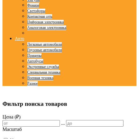
Фонари
Светофоры
Контактная сеть
Цифровая электроника
Аналоговая электроника
Авто
Легковые автомобили
Грузовые автомобили
Прицепы
Автобусы
Экстренные службы
Специальная техника
Военная техника
Разное
© Free
Joomla! 3 Modules
- by
VinaGecko.com
Фильтр поиска товаров
Цена (₽)
...
Масштаб