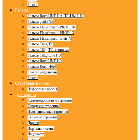
Разное
Рельсы
Рельсы RocoLINE НА ПРИЗМЕ H0
Рельсы geoLINE
Рельсы Fleischmann-PROFI H0
Рельсы Fleischmann-PROFI N
Рельсы Fleischmann-Gleis N
Рельсы Tillig TT
Рельсы Tillig TT на призме
Рельсы Tillig Elite H0
Рельсы RocoLINE H0
Рельсы Roco H0e
Гравий модельный
Разное
Стартовые наборы
Цифровые наборы
Для макета
Железнодорожные строения
Городские строения
Промышленные строения
Сельские строения
Дороги
Порталы и стены
Ландшафт
Фигуры