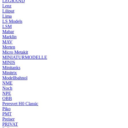
LEGRAND
Lenz
Liliput
Lima
LS Models
LSM
Mabar
Marklin
MAV
Merten
Micro Metakit
MINIATURMODELLE
MINIS
Minitanks
Minitrix
Modellbahnol
NME
Noch
NPE
OBB
Peresvet H0 Classic
Piko
PMT
Preiser
PRIVAT