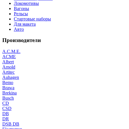
Локомотивы
Вагоны
Рельсы
Стартовые наборы
Для макета
Авто
Производители
A.C.M.E.
ACME
Albert
Arnold
Artitec
Auhagen
Bemo
Brawa
Brekina
Busch
CD
CSD
DB
DR
DSB DB