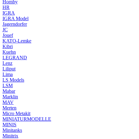
Hornby
HR
IGRA
IGRA Model
Jagerndorfer
JC
Jouef
KATO-Lemke
Kibri
Kuehn
LEGRAND
Lenz
Liliput
Lima
LS Models
LSM
Mabar
Marklin
MAV
Merten
Micro Metakit
MINIATURMODELLE
MINIS
Minitanks
Minitrix