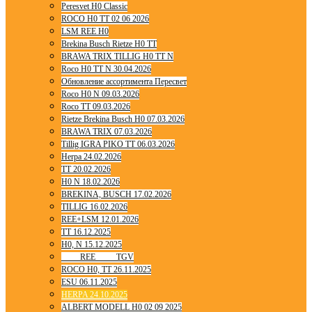
Peresvet H0 Classic
ROCO H0 TT 02 06 2026
LSM REE H0
Brekina Busch Rietze H0 TT
BRAWA TRIX TILLIG H0 TT N
Roco H0 TT N 30.04.2026
Обновление ассортимента Пересвет
Roco H0 N 09.03.2026
Roco TT 09.03.2026
Rietze Brekina Busch H0 07.03.2026
BRAWA TRIX 07.03.2026
Tillig IGRA PIKO TT 06.03.2026
Herpa 24.02.2026
TT 20.02.2026
H0 N 18.02.2026
BREKINA, BUSCH 17.02.2026
TILLIG 16.02.2026
REE+LSM 12.01.2026
TT 16.12.2025
H0, N 15.12.2025
____ REE ____ TGV
ROCO H0, TT 26.11.2025
ESU 06.11.2025
HERPA 24.10.2025
ALBERT MODELL H0 02 09 2025