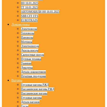
H0 16.01.2025
TT 16.01.2025
АВТОМОБИЛИ H0 16.01.2025
SBB CFF FFS
EUROTRAIN
Локомотивы
Электровозы
Тепловозы
Паровозы
Мотрисы
Электропоезда
Дизель-поезда
Скоростные поезда
Путевая техника
Трамваи
Декодеры
Детали локомотивов
Печатная продукция
Вагоны
Грузовые вагоны РЖД
Пассажирские вагоны РЖД
Пассажирские вагоны
Грузовые вагоны
Детали вагонов
Грузы