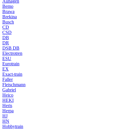
Auhagen
Bemo
Brawa
Brekina
Busch
CD
CSD
DB
DR
DSB DB
Electrotren
ESU
Eurotrain
EX
Exact-train
Faller
Fleischmann
Gabriel
Heico
HEKI
Heris
Herpa
HJ
HN
Hobbytrain