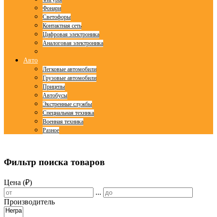
Фонари
Светофоры
Контактная сеть
Цифровая электроника
Аналоговая электроника
Авто
Легковые автомобили
Грузовые автомобили
Прицепы
Автобусы
Экстренные службы
Специальная техника
Военная техника
Разное
© Free
Joomla! 3 Modules
- by
VinaGecko.com
Фильтр поиска товаров
Цена (₽)
...
Производитель