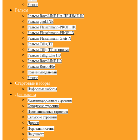
Разное
Рельсы
Рельсы RocoLINE НА ПРИЗМЕ H0
Рельсы geoLINE
Рельсы Fleischmann-PROFI H0
Рельсы Fleischmann-PROFI N
Рельсы Fleischmann-Gleis N
Рельсы Tillig TT
Рельсы Tillig TT на призме
Рельсы Tillig Elite H0
Рельсы RocoLINE H0
Рельсы Roco H0e
Гравий модельный
Разное
Стартовые наборы
Цифровые наборы
Для макета
Железнодорожные строения
Городские строения
Промышленные строения
Сельские строения
Дороги
Порталы и стены
Ландшафт
Фигуры