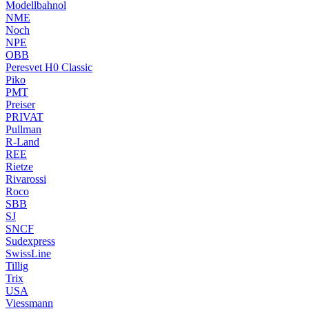
Modellbahnol
NME
Noch
NPE
OBB
Peresvet H0 Classic
Piko
PMT
Preiser
PRIVAT
Pullman
R-Land
REE
Rietze
Rivarossi
Roco
SBB
SJ
SNCF
Sudexpress
SwissLine
Tillig
Trix
USA
Viessmann