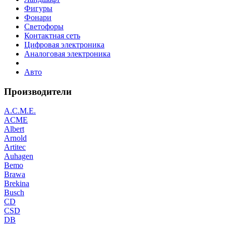
Фигуры
Фонари
Светофоры
Контактная сеть
Цифровая электроника
Аналоговая электроника
Авто
Производители
A.C.M.E.
ACME
Albert
Arnold
Artitec
Auhagen
Bemo
Brawa
Brekina
Busch
CD
CSD
DB