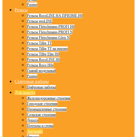
Разное
Рельсы
Рельсы RocoLINE НА ПРИЗМЕ H0
Рельсы geoLINE
Рельсы Fleischmann-PROFI H0
Рельсы Fleischmann-PROFI N
Рельсы Fleischmann-Gleis N
Рельсы Tillig TT
Рельсы Tillig TT на призме
Рельсы Tillig Elite H0
Рельсы RocoLINE H0
Рельсы Roco H0e
Гравий модельный
Разное
Стартовые наборы
Цифровые наборы
Для макета
Железнодорожные строения
Городские строения
Промышленные строения
Сельские строения
Дороги
Порталы и стены
Ландшафт
Фигуры