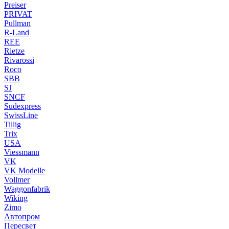
Preiser
PRIVAT
Pullman
R-Land
REE
Rietze
Rivarossi
Roco
SBB
SJ
SNCF
Sudexpress
SwissLine
Tillig
Trix
USA
Viessmann
VK
VK Modelle
Vollmer
Waggonfabrik
Wiking
Zimo
Автопром
Пересвет