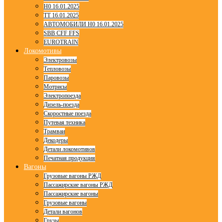
H0 16.01.2025
TT 16.01.2025
АВТОМОБИЛИ H0 16.01.2025
SBB CFF FFS
EUROTRAIN
Локомотивы
Электровозы
Тепловозы
Паровозы
Мотрисы
Электропоезда
Дизель-поезда
Скоростные поезда
Путевая техника
Трамваи
Декодеры
Детали локомотивов
Печатная продукция
Вагоны
Грузовые вагоны РЖД
Пассажирские вагоны РЖД
Пассажирские вагоны
Грузовые вагоны
Детали вагонов
Грузы