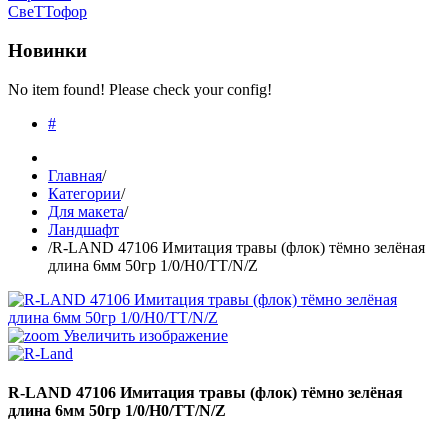
СвеТТофор
Новинки
No item found! Please check your config!
#
Главная
/
Категории
/
Для макета
/
Ландшафт
/
R-LAND 47106 Имитация травы (флок) тёмно зелёная
длина 6мм 50гр 1/0/H0/TT/N/Z
Увеличить изображение
R-LAND 47106 Имитация травы (флок) тёмно зелёная
длина 6мм 50гр 1/0/H0/TT/N/Z