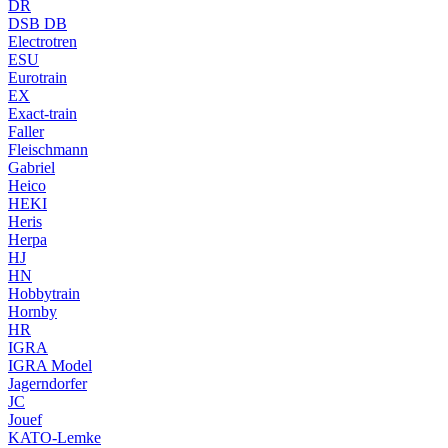
DR
DSB DB
Electrotren
ESU
Eurotrain
EX
Exact-train
Faller
Fleischmann
Gabriel
Heico
HEKI
Heris
Herpa
HJ
HN
Hobbytrain
Hornby
HR
IGRA
IGRA Model
Jagerndorfer
JC
Jouef
KATO-Lemke