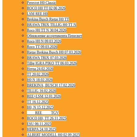
Peresvet H0 Classic
ROCO H0 TT 02 06 2026
LSM REE H0
Brekina Busch Rietze H0 TT
BRAWA TRIX TILLIG H0 TT N
Roco H0 TT N 30.04.2026
Обновление ассортимента Пересвет
Roco H0 N 09.03.2026
Roco TT 09.03.2026
Rietze Brekina Busch H0 07.03.2026
BRAWA TRIX 07.03.2026
Tillig IGRA PIKO TT 06.03.2026
Herpa 24.02.2026
TT 20.02.2026
H0 N 18.02.2026
BREKINA, BUSCH 17.02.2026
TILLIG 16.02.2026
REE+LSM 12.01.2026
TT 16.12.2025
H0, N 15.12.2025
____ REE ____ TGV
ROCO H0, TT 26.11.2025
ESU 06.11.2025
HERPA 24.10.2025
ALBERT MODELL H0 02 09 2025