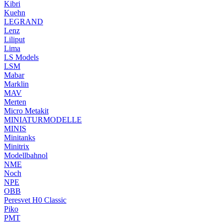
Kibri
Kuehn
LEGRAND
Lenz
Liliput
Lima
LS Models
LSM
Mabar
Marklin
MAV
Merten
Micro Metakit
MINIATURMODELLE
MINIS
Minitanks
Minitrix
Modellbahnol
NME
Noch
NPE
OBB
Peresvet H0 Classic
Piko
PMT