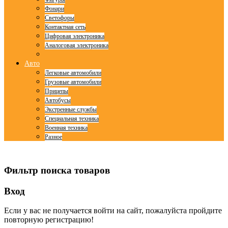
Фонари
Светофоры
Контактная сеть
Цифровая электроника
Аналоговая электроника
Авто
Легковые автомобили
Грузовые автомобили
Прицепы
Автобусы
Экстренные службы
Специальная техника
Военная техника
Разное
© Free
Joomla! 3 Modules
- by
VinaGecko.com
Фильтр поиска товаров
Вход
Если у вас не получается войти на сайт, пожалуйста пройдите
повторную регистрацию!