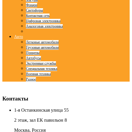
Фонари
Светофоры
Контактная сеть
Цифровая электроника
Аналоговая электроника
Авто
Легковые автомобили
Грузовые автомобили
Прицепы
Автобусы
Экстренные службы
Специальная техника
Военная техника
Разное
© Free
Joomla! 3 Modules
- by
VinaGecko.com
Контакты
1-я Останкинская улица 55
2 этаж, зал ЕК павильон 8
Москва, Россия