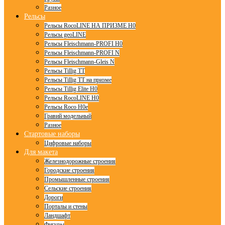
Разное
Рельсы
Рельсы RocoLINE НА ПРИЗМЕ H0
Рельсы geoLINE
Рельсы Fleischmann-PROFI H0
Рельсы Fleischmann-PROFI N
Рельсы Fleischmann-Gleis N
Рельсы Tillig TT
Рельсы Tillig TT на призме
Рельсы Tillig Elite H0
Рельсы RocoLINE H0
Рельсы Roco H0e
Гравий модельный
Разное
Стартовые наборы
Цифровые наборы
Для макета
Железнодорожные строения
Городские строения
Промышленные строения
Сельские строения
Дороги
Порталы и стены
Ландшафт
Фигуры