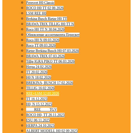
Peresvet H0 Classic
ROCO H0 TT 02 06 2026
LSM REE H0
Brekina Busch Rietze H0 TT
BRAWA TRIX TILLIG H0 TT N
Roco H0 TT N 30.04.2026
Обновление ассортимента Пересвет
Roco H0 N 09.03.2026
Roco TT 09.03.2026
Rietze Brekina Busch H0 07.03.2026
BRAWA TRIX 07.03.2026
Tillig IGRA PIKO TT 06.03.2026
Herpa 24.02.2026
TT 20.02.2026
H0 N 18.02.2026
BREKINA, BUSCH 17.02.2026
TILLIG 16.02.2026
REE+LSM 12.01.2026
TT 16.12.2025
H0, N 15.12.2025
____ REE ____ TGV
ROCO H0, TT 26.11.2025
ESU 06.11.2025
HERPA 24.10.2025
ALBERT MODELL H0 02 09 2025