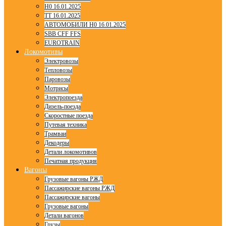
H0 16.01.2025
TT 16.01.2025
АВТОМОБИЛИ H0 16.01.2025
SBB CFF FFS
EUROTRAIN
Локомотивы
Электровозы
Тепловозы
Паровозы
Мотрисы
Электропоезда
Дизель-поезда
Скоростные поезда
Путевая техника
Трамваи
Декодеры
Детали локомотивов
Печатная продукция
Вагоны
Грузовые вагоны РЖД
Пассажирские вагоны РЖД
Пассажирские вагоны
Грузовые вагоны
Детали вагонов
Грузы