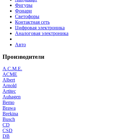
Фигуры
Фонари
Светофоры
Контактная сеть
Цифровая электроника
Аналоговая электроника
Авто
Производители
A.C.M.E.
ACME
Albert
Arnold
Artitec
Auhagen
Bemo
Brawa
Brekina
Busch
CD
CSD
DB