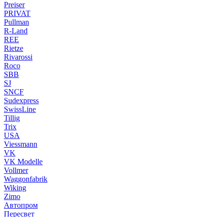
Preiser
PRIVAT
Pullman
R-Land
REE
Rietze
Rivarossi
Roco
SBB
SJ
SNCF
Sudexpress
SwissLine
Tillig
Trix
USA
Viessmann
VK
VK Modelle
Vollmer
Waggonfabrik
Wiking
Zimo
Автопром
Пересвет