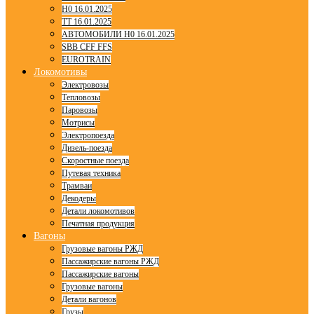
H0 16.01.2025
TT 16.01.2025
АВТОМОБИЛИ H0 16.01.2025
SBB CFF FFS
EUROTRAIN
Локомотивы
Электровозы
Тепловозы
Паровозы
Мотрисы
Электропоезда
Дизель-поезда
Скоростные поезда
Путевая техника
Трамваи
Декодеры
Детали локомотивов
Печатная продукция
Вагоны
Грузовые вагоны РЖД
Пассажирские вагоны РЖД
Пассажирские вагоны
Грузовые вагоны
Детали вагонов
Грузы