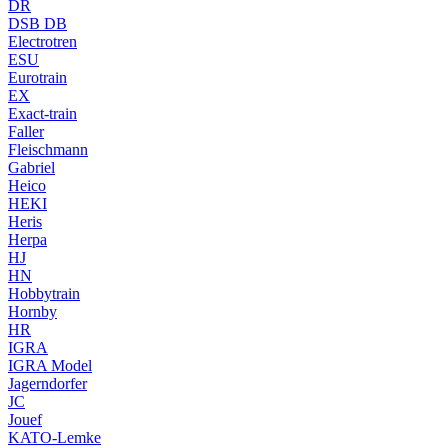
DR
DSB DB
Electrotren
ESU
Eurotrain
EX
Exact-train
Faller
Fleischmann
Gabriel
Heico
HEKI
Heris
Herpa
HJ
HN
Hobbytrain
Hornby
HR
IGRA
IGRA Model
Jagerndorfer
JC
Jouef
KATO-Lemke