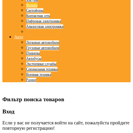
Фонари
Светофоры
Контактная сеть
Цифровая электроника
Аналоговая электроника
Авто
Легковые автомобили
Грузовые автомобили
Прицепы
Автобусы
Экстренные службы
Специальная техника
Военная техника
Разное
© Free
Joomla! 3 Modules
- by
VinaGecko.com
Фильтр поиска товаров
Вход
Если у вас не получается войти на сайт, пожалуйста пройдите
повторную регистрацию!