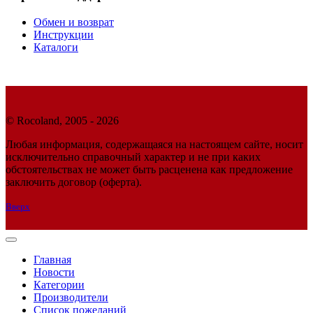
Обмен и возврат
Инструкции
Каталоги
© Rocoland, 2005 - 2026
Любая информация, содержащаяся на настоящем сайте, носит
исключительно справочный характер и не при каких
обстоятельствах не может быть расценена как предложение
заключить договор (оферта).
Вверх
Главная
Новости
Категории
Производители
Список пожеланий