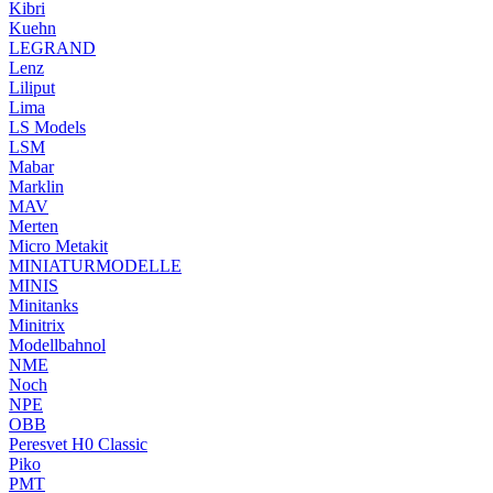
Kibri
Kuehn
LEGRAND
Lenz
Liliput
Lima
LS Models
LSM
Mabar
Marklin
MAV
Merten
Micro Metakit
MINIATURMODELLE
MINIS
Minitanks
Minitrix
Modellbahnol
NME
Noch
NPE
OBB
Peresvet H0 Classic
Piko
PMT