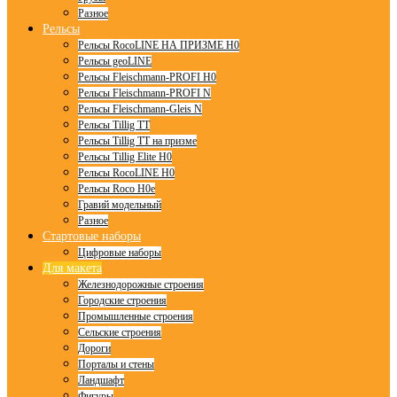
Разное
Рельсы
Рельсы RocoLINE НА ПРИЗМЕ H0
Рельсы geoLINE
Рельсы Fleischmann-PROFI H0
Рельсы Fleischmann-PROFI N
Рельсы Fleischmann-Gleis N
Рельсы Tillig TT
Рельсы Tillig TT на призме
Рельсы Tillig Elite H0
Рельсы RocoLINE H0
Рельсы Roco H0e
Гравий модельный
Разное
Стартовые наборы
Цифровые наборы
Для макета
Железнодорожные строения
Городские строения
Промышленные строения
Сельские строения
Дороги
Порталы и стены
Ландшафт
Фигуры