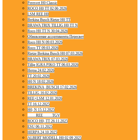
Peresvet H0 Classic
ROCO H0 TT 02 06 2026
LSM REE H0
Brekina Busch Rietze H0 TT
BRAWA TRIX TILLIG H0 TT N
Roco H0 TT N 30.04.2026
Обновление ассортимента Пересвет
Roco H0 N 09.03.2026
Roco TT 09.03.2026
Rietze Brekina Busch H0 07.03.2026
BRAWA TRIX 07.03.2026
Tillig IGRA PIKO TT 06.03.2026
Herpa 24.02.2026
TT 20.02.2026
H0 N 18.02.2026
BREKINA, BUSCH 17.02.2026
TILLIG 16.02.2026
REE+LSM 12.01.2026
TT 16.12.2025
H0, N 15.12.2025
____ REE ____ TGV
ROCO H0, TT 26.11.2025
ESU 06.11.2025
HERPA 24.10.2025
ALBERT MODELL H0 02 09 2025