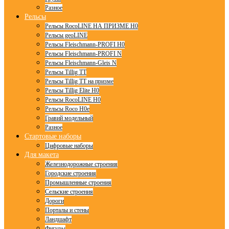
Разное
Рельсы
Рельсы RocoLINE НА ПРИЗМЕ H0
Рельсы geoLINE
Рельсы Fleischmann-PROFI H0
Рельсы Fleischmann-PROFI N
Рельсы Fleischmann-Gleis N
Рельсы Tillig TT
Рельсы Tillig TT на призме
Рельсы Tillig Elite H0
Рельсы RocoLINE H0
Рельсы Roco H0e
Гравий модельный
Разное
Стартовые наборы
Цифровые наборы
Для макета
Железнодорожные строения
Городские строения
Промышленные строения
Сельские строения
Дороги
Порталы и стены
Ландшафт
Фигуры