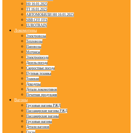
H0 16.01.2025
TT 16.01.2025
АВТОМОБИЛИ H0 16.01.2025
SBB CFF FFS
EUROTRAIN
Локомотивы
Электровозы
Тепловозы
Паровозы
Мотрисы
Электропоезда
Дизель-поезда
Скоростные поезда
Путевая техника
Трамваи
Декодеры
Детали локомотивов
Печатная продукция
Вагоны
Грузовые вагоны РЖД
Пассажирские вагоны РЖД
Пассажирские вагоны
Грузовые вагоны
Детали вагонов
Грузы