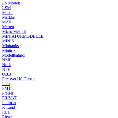
LS Models
LSM
Mabar
Marklin
MAV
Merten
Micro Metakit
MINIATURMODELLE
MINIS
Minitanks
Minitrix
Modellbahnol
NME
Noch
NPE
OBB
Peresvet H0 Classic
Piko
PMT
Preiser
PRIVAT
Pullman
R-Land
REE
Rietze