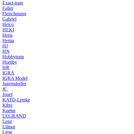
Exact-train
Faller
Fleischmann
Gabriel
Heico
HEKI
Heris
Herpa
HJ
HN
Hobbytrain
Hornby
HR
IGRA
IGRA Model
Jagerndorfer
JC
Jouef
KATO-Lemke
Kibri
Kuehn
LEGRAND
Lenz
Liliput
Lima