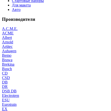
Стартовые наборы
Для макета
Авто
Производители
A.C.M.E.
ACME
Albert
Arnold
Artitec
Auhagen
Bemo
Brawa
Brekina
Busch
CD
CSD
DB
DR
DSB DB
Electrotren
ESU
Eurotrain
EX