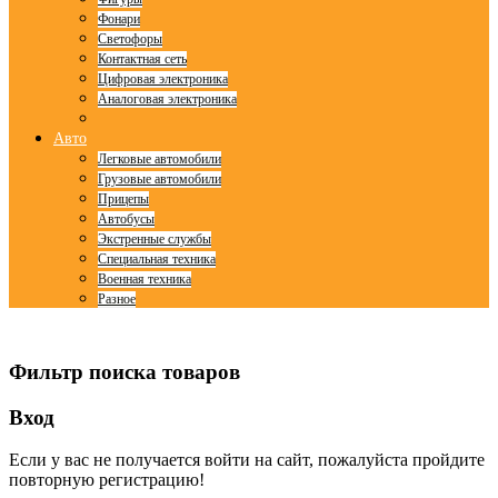
Фонари
Светофоры
Контактная сеть
Цифровая электроника
Аналоговая электроника
Авто
Легковые автомобили
Грузовые автомобили
Прицепы
Автобусы
Экстренные службы
Специальная техника
Военная техника
Разное
© Free
Joomla! 3 Modules
- by
VinaGecko.com
Фильтр поиска товаров
Вход
Если у вас не получается войти на сайт, пожалуйста пройдите
повторную регистрацию!