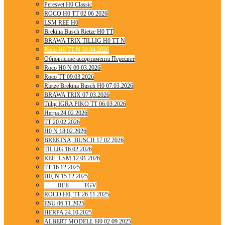
Peresvet H0 Classic
ROCO H0 TT 02 06 2026
LSM REE H0
Brekina Busch Rietze H0 TT
BRAWA TRIX TILLIG H0 TT N
Roco H0 TT N 30.04.2026
Обновление ассортимента Пересвет
Roco H0 N 09.03.2026
Roco TT 09.03.2026
Rietze Brekina Busch H0 07.03.2026
BRAWA TRIX 07.03.2026
Tillig IGRA PIKO TT 06.03.2026
Herpa 24.02.2026
TT 20.02.2026
H0 N 18.02.2026
BREKINA, BUSCH 17.02.2026
TILLIG 16.02.2026
REE+LSM 12.01.2026
TT 16.12.2025
H0, N 15.12.2025
____ REE ____ TGV
ROCO H0, TT 26.11.2025
ESU 06.11.2025
HERPA 24.10.2025
ALBERT MODELL H0 02 09 2025