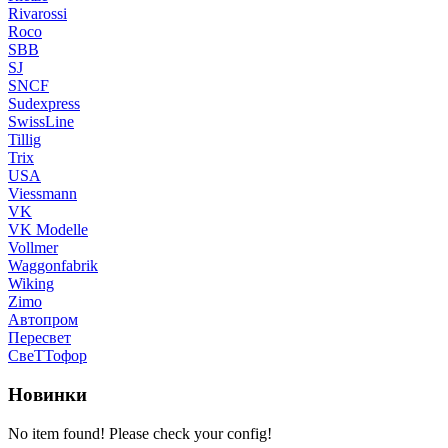
Rivarossi
Roco
SBB
SJ
SNCF
Sudexpress
SwissLine
Tillig
Trix
USA
Viessmann
VK
VK Modelle
Vollmer
Waggonfabrik
Wiking
Zimo
Автопром
Пересвет
СвеТТофор
Новинки
No item found! Please check your config!