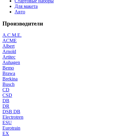
Стартовые наборы
Для макета
Авто
Производители
A.C.M.E.
ACME
Albert
Arnold
Artitec
Auhagen
Bemo
Brawa
Brekina
Busch
CD
CSD
DB
DR
DSB DB
Electrotren
ESU
Eurotrain
EX