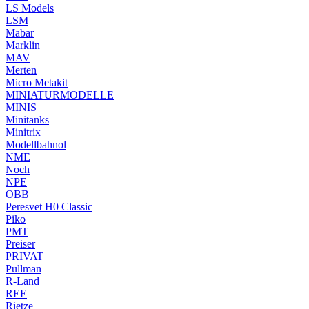
LS Models
LSM
Mabar
Marklin
MAV
Merten
Micro Metakit
MINIATURMODELLE
MINIS
Minitanks
Minitrix
Modellbahnol
NME
Noch
NPE
OBB
Peresvet H0 Classic
Piko
PMT
Preiser
PRIVAT
Pullman
R-Land
REE
Rietze