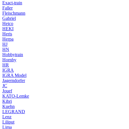
Exact-train
Faller
Fleischmann
Gabriel
Heico
HEKI
Heris
Herpa
HJ
HN
Hobbytrain
Hornby
HR
IGRA
IGRA Model
Jagerndorfer
JC
Jouef
KATO-Lemke
Kibri
Kuehn
LEGRAND
Lenz
Liliput
Lima