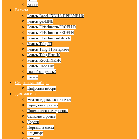
Разное
Рельсы
Рельсы RocoLINE НА ПРИЗМЕ H0
Рельсы geoLINE
Рельсы Fleischmann-PROFI H0
Рельсы Fleischmann-PROFI N
Рельсы Fleischmann-Gleis N
Рельсы Tillig TT
Рельсы Tillig TT на призме
Рельсы Tillig Elite H0
Рельсы RocoLINE H0
Рельсы Roco H0e
Гравий модельный
Разное
Стартовые наборы
Цифровые наборы
Для макета
Железнодорожные строения
Городские строения
Промышленные строения
Сельские строения
Дороги
Порталы и стены
Ландшафт
Фигуры