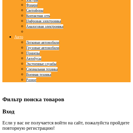
Фонари
Светофоры
Контактная сеть
Цифровая электроника
Аналоговая электроника
Авто
Легковые автомобили
Грузовые автомобили
Прицепы
Автобусы
Экстренные службы
Специальная техника
Военная техника
Разное
© Free
Joomla! 3 Modules
- by
VinaGecko.com
Фильтр поиска товаров
Вход
Если у вас не получается войти на сайт, пожалуйста пройдите
повторную регистрацию!