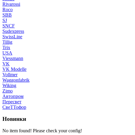
Rivarossi
Roco
SBB
SJ
SNCF
Sudexpress
SwissLine
Tillig
Trix
USA
Viessmann
VK
VK Modelle
Vollmer
Waggonfabrik
Wiking
Zimo
Автопром
Пересвет
СвеТТофор
Новинки
No item found! Please check your config!