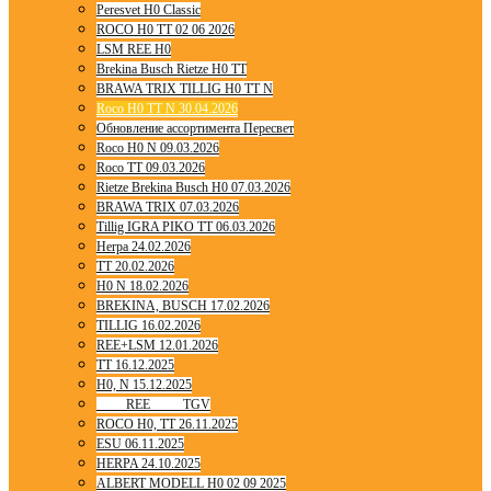
Peresvet H0 Classic
ROCO H0 TT 02 06 2026
LSM REE H0
Brekina Busch Rietze H0 TT
BRAWA TRIX TILLIG H0 TT N
Roco H0 TT N 30.04.2026
Обновление ассортимента Пересвет
Roco H0 N 09.03.2026
Roco TT 09.03.2026
Rietze Brekina Busch H0 07.03.2026
BRAWA TRIX 07.03.2026
Tillig IGRA PIKO TT 06.03.2026
Herpa 24.02.2026
TT 20.02.2026
H0 N 18.02.2026
BREKINA, BUSCH 17.02.2026
TILLIG 16.02.2026
REE+LSM 12.01.2026
TT 16.12.2025
H0, N 15.12.2025
____ REE ____ TGV
ROCO H0, TT 26.11.2025
ESU 06.11.2025
HERPA 24.10.2025
ALBERT MODELL H0 02 09 2025