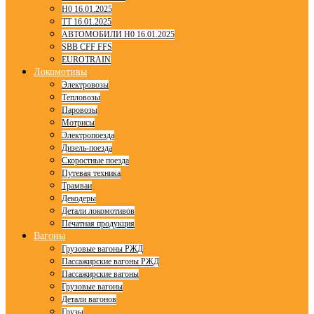
H0 16.01.2025
TT 16.01.2025
АВТОМОБИЛИ H0 16.01.2025
SBB CFF FFS
EUROTRAIN
Локомотивы
Электровозы
Тепловозы
Паровозы
Мотрисы
Электропоезда
Дизель-поезда
Скоростные поезда
Путевая техника
Трамваи
Декодеры
Детали локомотивов
Печатная продукция
Вагоны
Грузовые вагоны РЖД
Пассажирские вагоны РЖД
Пассажирские вагоны
Грузовые вагоны
Детали вагонов
Грузы