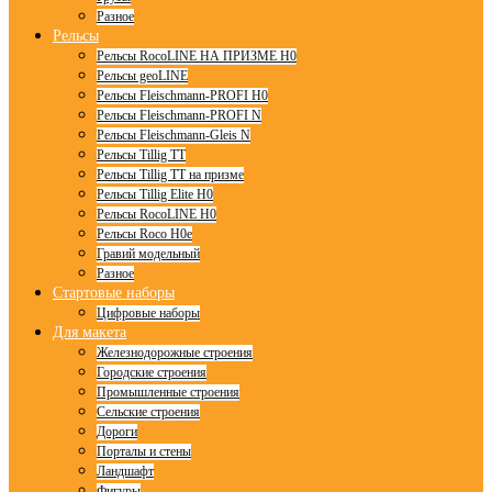
Разное
Рельсы
Рельсы RocoLINE НА ПРИЗМЕ H0
Рельсы geoLINE
Рельсы Fleischmann-PROFI H0
Рельсы Fleischmann-PROFI N
Рельсы Fleischmann-Gleis N
Рельсы Tillig TT
Рельсы Tillig TT на призме
Рельсы Tillig Elite H0
Рельсы RocoLINE H0
Рельсы Roco H0e
Гравий модельный
Разное
Стартовые наборы
Цифровые наборы
Для макета
Железнодорожные строения
Городские строения
Промышленные строения
Сельские строения
Дороги
Порталы и стены
Ландшафт
Фигуры