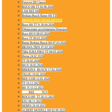
Peresvet H0 Classic
ROCO H0 TT 02 06 2026
LSM REE H0
Brekina Busch Rietze H0 TT
BRAWA TRIX TILLIG H0 TT N
Roco H0 TT N 30.04.2026
Обновление ассортимента Пересвет
Roco H0 N 09.03.2026
Roco TT 09.03.2026
Rietze Brekina Busch H0 07.03.2026
BRAWA TRIX 07.03.2026
Tillig IGRA PIKO TT 06.03.2026
Herpa 24.02.2026
TT 20.02.2026
H0 N 18.02.2026
BREKINA, BUSCH 17.02.2026
TILLIG 16.02.2026
REE+LSM 12.01.2026
TT 16.12.2025
H0, N 15.12.2025
____ REE ____ TGV
ROCO H0, TT 26.11.2025
ESU 06.11.2025
HERPA 24.10.2025
ALBERT MODELL H0 02 09 2025