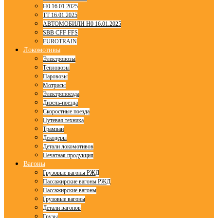
H0 16.01.2025
TT 16.01.2025
АВТОМОБИЛИ H0 16.01.2025
SBB CFF FFS
EUROTRAIN
Локомотивы
Электровозы
Тепловозы
Паровозы
Мотрисы
Электропоезда
Дизель-поезда
Скоростные поезда
Путевая техника
Трамваи
Декодеры
Детали локомотивов
Печатная продукция
Вагоны
Грузовые вагоны РЖД
Пассажирские вагоны РЖД
Пассажирские вагоны
Грузовые вагоны
Детали вагонов
Грузы