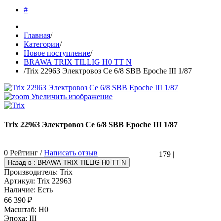
#
Главная
/
Категории
/
Новое поступление
/
BRAWA TRIX TILLIG H0 TT N
/
Trix 22963 Электровоз Ce 6/8 SBB Epoche III 1/87
Увеличить изображение
Trix 22963 Электровоз Ce 6/8 SBB Epoche III 1/87
0 Рейтинг /
Написать отзыв
179
|
Производитель:
Trix
Артикул:
Trix 22963
Наличие:
Есть
66 390 ₽
Масштаб
:
H0
Эпоха
:
III