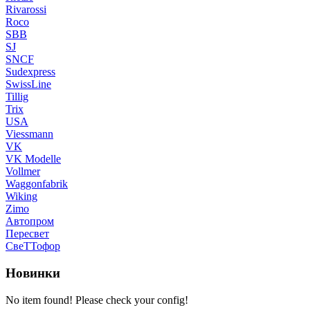
Rivarossi
Roco
SBB
SJ
SNCF
Sudexpress
SwissLine
Tillig
Trix
USA
Viessmann
VK
VK Modelle
Vollmer
Waggonfabrik
Wiking
Zimo
Автопром
Пересвет
СвеТТофор
Новинки
No item found! Please check your config!