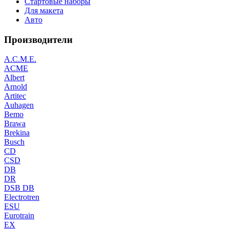
Стартовые наборы
Для макета
Авто
Производители
A.C.M.E.
ACME
Albert
Arnold
Artitec
Auhagen
Bemo
Brawa
Brekina
Busch
CD
CSD
DB
DR
DSB DB
Electrotren
ESU
Eurotrain
EX