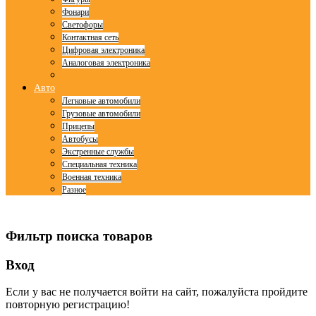
Фонари
Светофоры
Контактная сеть
Цифровая электроника
Аналоговая электроника
Авто
Легковые автомобили
Грузовые автомобили
Прицепы
Автобусы
Экстренные службы
Специальная техника
Военная техника
Разное
© Free
Joomla! 3 Modules
- by
VinaGecko.com
Фильтр поиска товаров
Вход
Если у вас не получается войти на сайт, пожалуйста пройдите
повторную регистрацию!