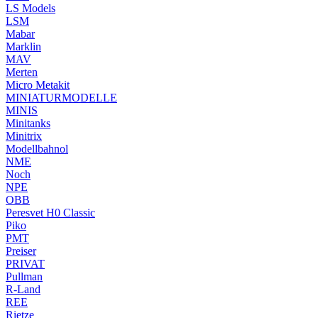
LS Models
LSM
Mabar
Marklin
MAV
Merten
Micro Metakit
MINIATURMODELLE
MINIS
Minitanks
Minitrix
Modellbahnol
NME
Noch
NPE
OBB
Peresvet H0 Classic
Piko
PMT
Preiser
PRIVAT
Pullman
R-Land
REE
Rietze