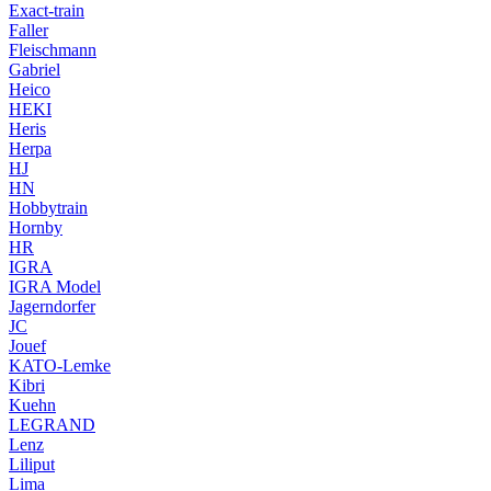
Exact-train
Faller
Fleischmann
Gabriel
Heico
HEKI
Heris
Herpa
HJ
HN
Hobbytrain
Hornby
HR
IGRA
IGRA Model
Jagerndorfer
JC
Jouef
KATO-Lemke
Kibri
Kuehn
LEGRAND
Lenz
Liliput
Lima