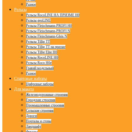
Разное
Рельсы
Рельсы RocoLINE НА ПРИЗМЕ H0
Рельсы geoLINE
Рельсы Fleischmann-PROFI H0
Рельсы Fleischmann-PROFI N
Рельсы Fleischmann-Gleis N
Рельсы Tillig TT
Рельсы Tillig TT на призме
Рельсы Tillig Elite H0
Рельсы RocoLINE H0
Рельсы Roco H0e
Гравий модельный
Разное
Стартовые наборы
Цифровые наборы
Для макета
Железнодорожные строения
Городские строения
Промышленные строения
Сельские строения
Дороги
Порталы и стены
Ландшафт
Фигуры