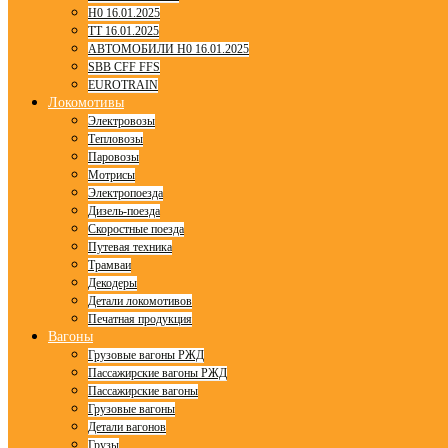
H0 16.01.2025
TT 16.01.2025
АВТОМОБИЛИ H0 16.01.2025
SBB CFF FFS
EUROTRAIN
Локомотивы
Электровозы
Тепловозы
Паровозы
Мотрисы
Электропоезда
Дизель-поезда
Скоростные поезда
Путевая техника
Трамваи
Декодеры
Детали локомотивов
Печатная продукция
Вагоны
Грузовые вагоны РЖД
Пассажирские вагоны РЖД
Пассажирские вагоны
Грузовые вагоны
Детали вагонов
Грузы