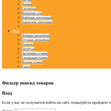
Фонари
Светофоры
Контактная сеть
Цифровая электроника
Аналоговая электроника
Авто
Легковые автомобили
Грузовые автомобили
Прицепы
Автобусы
Экстренные службы
Специальная техника
Военная техника
Разное
© Free
Joomla! 3 Modules
- by
VinaGecko.com
Фильтр поиска товаров
Вход
Если у вас не получается войти на сайт, пожалуйста пройдите