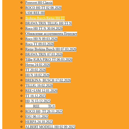
Peresvet H0 Classic
ROCO H0 TT 02 06 2026
LSM REE H0
Brekina Busch Rietze H0 TT
BRAWA TRIX TILLIG H0 TT N
Roco H0 TT N 30.04.2026
Обновление ассортимента Пересвет
Roco H0 N 09.03.2026
Roco TT 09.03.2026
Rietze Brekina Busch H0 07.03.2026
BRAWA TRIX 07.03.2026
Tillig IGRA PIKO TT 06.03.2026
Herpa 24.02.2026
TT 20.02.2026
H0 N 18.02.2026
BREKINA, BUSCH 17.02.2026
TILLIG 16.02.2026
REE+LSM 12.01.2026
TT 16.12.2025
H0, N 15.12.2025
____ REE ____ TGV
ROCO H0, TT 26.11.2025
ESU 06.11.2025
HERPA 24.10.2025
ALBERT MODELL H0 02 09 2025