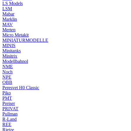
LS Models
LSM
Mabar
Marklin
MAV
Merten
Micro Metakit
MINIATURMODELLE
MINIS
Minitanks
Minitrix
Modellbahnol
NME
Noch
NPE
OBB
Peresvet H0 Classic
Piko
PMT
Preiser
PRIVAT
Pullman
R-Land
REE
Rietze