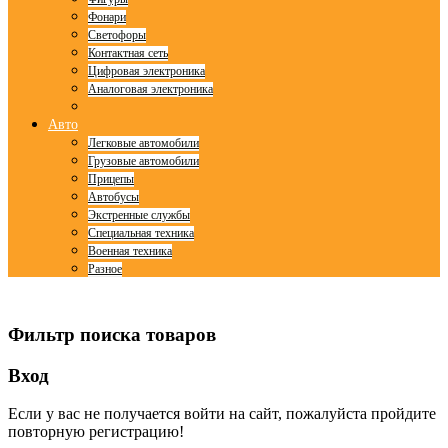
Фонари
Светофоры
Контактная сеть
Цифровая электроника
Аналоговая электроника
Авто
Легковые автомобили
Грузовые автомобили
Прицепы
Автобусы
Экстренные службы
Специальная техника
Военная техника
Разное
© Free
Joomla! 3 Modules
- by
VinaGecko.com
Фильтр поиска товаров
Вход
Если у вас не получается войти на сайт, пожалуйста пройдите
повторную регистрацию!