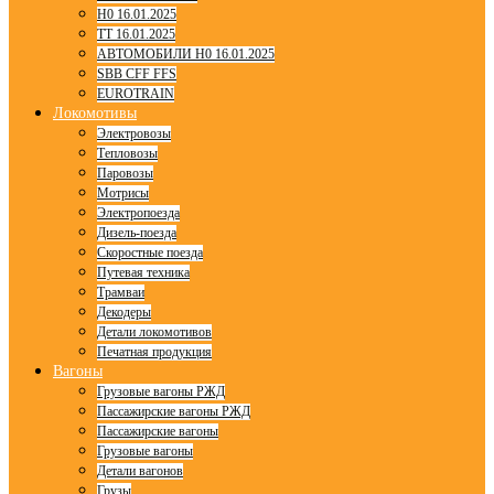
H0 16.01.2025
TT 16.01.2025
АВТОМОБИЛИ H0 16.01.2025
SBB CFF FFS
EUROTRAIN
Локомотивы
Электровозы
Тепловозы
Паровозы
Мотрисы
Электропоезда
Дизель-поезда
Скоростные поезда
Путевая техника
Трамваи
Декодеры
Детали локомотивов
Печатная продукция
Вагоны
Грузовые вагоны РЖД
Пассажирские вагоны РЖД
Пассажирские вагоны
Грузовые вагоны
Детали вагонов
Грузы