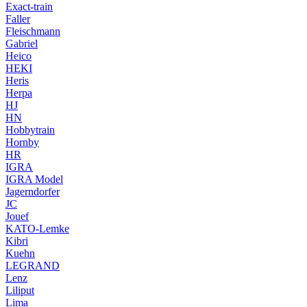
Exact-train
Faller
Fleischmann
Gabriel
Heico
HEKI
Heris
Herpa
HJ
HN
Hobbytrain
Hornby
HR
IGRA
IGRA Model
Jagerndorfer
JC
Jouef
KATO-Lemke
Kibri
Kuehn
LEGRAND
Lenz
Liliput
Lima