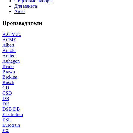
Стартовые наборы
Для макета
Авто
Производители
A.C.M.E.
ACME
Albert
Arnold
Artitec
Auhagen
Bemo
Brawa
Brekina
Busch
CD
CSD
DB
DR
DSB DB
Electrotren
ESU
Eurotrain
EX