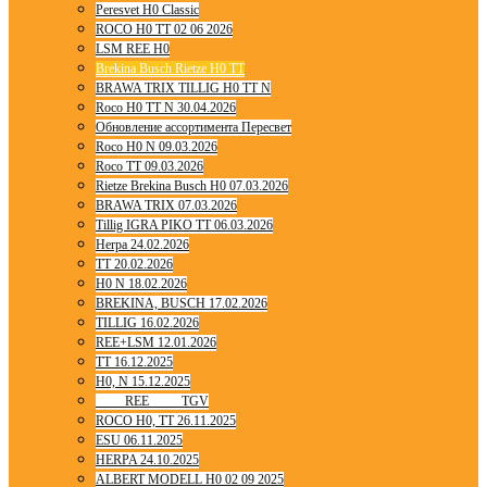
Peresvet H0 Classic
ROCO H0 TT 02 06 2026
LSM REE H0
Brekina Busch Rietze H0 TT
BRAWA TRIX TILLIG H0 TT N
Roco H0 TT N 30.04.2026
Обновление ассортимента Пересвет
Roco H0 N 09.03.2026
Roco TT 09.03.2026
Rietze Brekina Busch H0 07.03.2026
BRAWA TRIX 07.03.2026
Tillig IGRA PIKO TT 06.03.2026
Herpa 24.02.2026
TT 20.02.2026
H0 N 18.02.2026
BREKINA, BUSCH 17.02.2026
TILLIG 16.02.2026
REE+LSM 12.01.2026
TT 16.12.2025
H0, N 15.12.2025
____ REE ____ TGV
ROCO H0, TT 26.11.2025
ESU 06.11.2025
HERPA 24.10.2025
ALBERT MODELL H0 02 09 2025