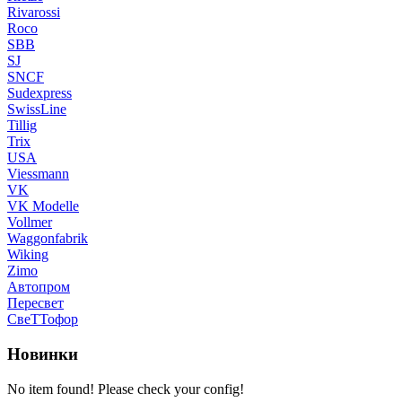
Rivarossi
Roco
SBB
SJ
SNCF
Sudexpress
SwissLine
Tillig
Trix
USA
Viessmann
VK
VK Modelle
Vollmer
Waggonfabrik
Wiking
Zimo
Автопром
Пересвет
СвеТТофор
Новинки
No item found! Please check your config!