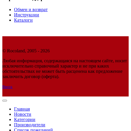
Обмен и возврат
Инструкции
Каталоги
© Rocoland, 2005 - 2026
Любая информация, содержащаяся на настоящем сайте, носит
исключительно справочный характер и не при каких
обстоятельствах не может быть расценена как предложение
заключить договор (оферта).
Вверх
Главная
Новости
Категории
Производители
Список пожеланий