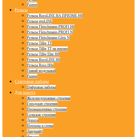
Разное
Рельсы
Рельсы RocoLINE НА ПРИЗМЕ H0
Рельсы geoLINE
Рельсы Fleischmann-PROFI H0
Рельсы Fleischmann-PROFI N
Рельсы Fleischmann-Gleis N
Рельсы Tillig TT
Рельсы Tillig TT на призме
Рельсы Tillig Elite H0
Рельсы RocoLINE H0
Рельсы Roco H0e
Гравий модельный
Разное
Стартовые наборы
Цифровые наборы
Для макета
Железнодорожные строения
Городские строения
Промышленные строения
Сельские строения
Дороги
Порталы и стены
Ландшафт
Фигуры