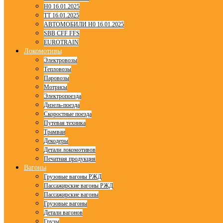
H0 16.01.2025
TT 16.01.2025
АВТОМОБИЛИ H0 16.01.2025
SBB CFF FFS
EUROTRAIN
Локомотивы
Электровозы
Тепловозы
Паровозы
Мотрисы
Электропоезда
Дизель-поезда
Скоростные поезда
Путевая техника
Трамваи
Декодеры
Детали локомотивов
Печатная продукция
Вагоны
Грузовые вагоны РЖД
Пассажирские вагоны РЖД
Пассажирские вагоны
Грузовые вагоны
Детали вагонов
Грузы