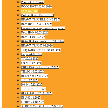
Peresvet H0 Classic
ROCO H0 TT 02 06 2026
LSM REE H0
Brekina Busch Rietze H0 TT
BRAWA TRIX TILLIG H0 TT N
Roco H0 TT N 30.04.2026
Обновление ассортимента Пересвет
Roco H0 N 09.03.2026
Roco TT 09.03.2026
Rietze Brekina Busch H0 07.03.2026
BRAWA TRIX 07.03.2026
Tillig IGRA PIKO TT 06.03.2026
Herpa 24.02.2026
TT 20.02.2026
H0 N 18.02.2026
BREKINA, BUSCH 17.02.2026
TILLIG 16.02.2026
REE+LSM 12.01.2026
TT 16.12.2025
H0, N 15.12.2025
____ REE ____ TGV
ROCO H0, TT 26.11.2025
ESU 06.11.2025
HERPA 24.10.2025
ALBERT MODELL H0 02 09 2025