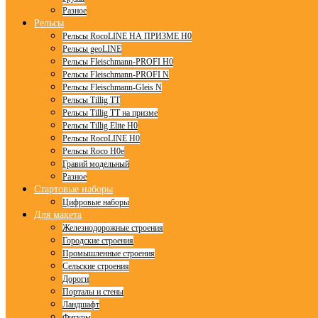
Разное
Рельсы
Рельсы RocoLINE НА ПРИЗМЕ H0
Рельсы geoLINE
Рельсы Fleischmann-PROFI H0
Рельсы Fleischmann-PROFI N
Рельсы Fleischmann-Gleis N
Рельсы Tillig TT
Рельсы Tillig TT на призме
Рельсы Tillig Elite H0
Рельсы RocoLINE H0
Рельсы Roco H0e
Гравий модельный
Разное
Стартовые наборы
Цифровые наборы
Для макета
Железнодорожные строения
Городские строения
Промышленные строения
Сельские строения
Дороги
Порталы и стены
Ландшафт
Фигуры