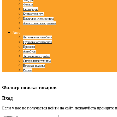
Фонари
Светофоры
Контактная сеть
Цифровая электроника
Аналоговая электроника
Авто
Легковые автомобили
Грузовые автомобили
Прицепы
Автобусы
Экстренные службы
Специальная техника
Военная техника
Разное
© Free
Joomla! 3 Modules
- by
VinaGecko.com
Фильтр поиска товаров
Вход
Если у вас не получается войти на сайт, пожалуйста пройдите