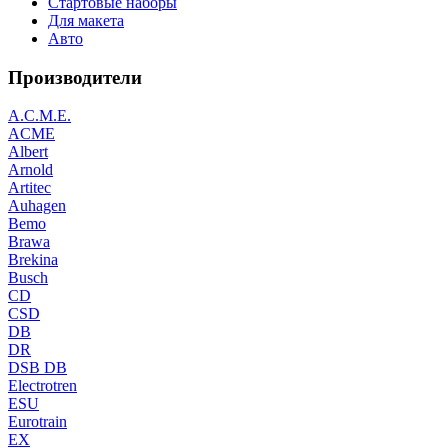
Стартовые наборы
Для макета
Авто
Производители
A.C.M.E.
ACME
Albert
Arnold
Artitec
Auhagen
Bemo
Brawa
Brekina
Busch
CD
CSD
DB
DR
DSB DB
Electrotren
ESU
Eurotrain
EX