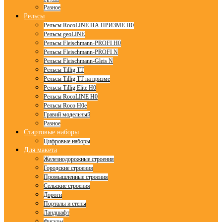
Разное
Рельсы
Рельсы RocoLINE НА ПРИЗМЕ H0
Рельсы geoLINE
Рельсы Fleischmann-PROFI H0
Рельсы Fleischmann-PROFI N
Рельсы Fleischmann-Gleis N
Рельсы Tillig TT
Рельсы Tillig TT на призме
Рельсы Tillig Elite H0
Рельсы RocoLINE H0
Рельсы Roco H0e
Гравий модельный
Разное
Стартовые наборы
Цифровые наборы
Для макета
Железнодорожные строения
Городские строения
Промышленные строения
Сельские строения
Дороги
Порталы и стены
Ландшафт
Фигуры