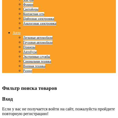
Фонари
Светофоры
Контактная сеть
Цифровая электроника
Аналоговая электроника
Авто
Легковые автомобили
Грузовые автомобили
Прицепы
Автобусы
Экстренные службы
Специальная техника
Военная техника
Разное
© Free
Joomla! 3 Modules
- by
VinaGecko.com
Фильтр поиска товаров
Вход
Если у вас не получается войти на сайт, пожалуйста пройдите
повторную регистрацию!