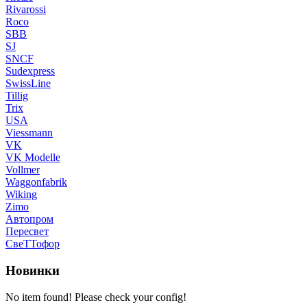
Rivarossi
Roco
SBB
SJ
SNCF
Sudexpress
SwissLine
Tillig
Trix
USA
Viessmann
VK
VK Modelle
Vollmer
Waggonfabrik
Wiking
Zimo
Автопром
Пересвет
СвеТТофор
Новинки
No item found! Please check your config!