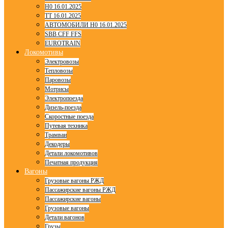
H0 16.01.2025
TT 16.01.2025
АВТОМОБИЛИ H0 16.01.2025
SBB CFF FFS
EUROTRAIN
Локомотивы
Электровозы
Тепловозы
Паровозы
Мотрисы
Электропоезда
Дизель-поезда
Скоростные поезда
Путевая техника
Трамваи
Декодеры
Детали локомотивов
Печатная продукция
Вагоны
Грузовые вагоны РЖД
Пассажирские вагоны РЖД
Пассажирские вагоны
Грузовые вагоны
Детали вагонов
Грузы