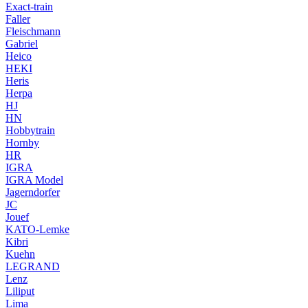
Exact-train
Faller
Fleischmann
Gabriel
Heico
HEKI
Heris
Herpa
HJ
HN
Hobbytrain
Hornby
HR
IGRA
IGRA Model
Jagerndorfer
JC
Jouef
KATO-Lemke
Kibri
Kuehn
LEGRAND
Lenz
Liliput
Lima