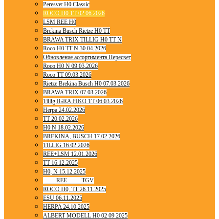
Peresvet H0 Classic
ROCO H0 TT 02 06 2026
LSM REE H0
Brekina Busch Rietze H0 TT
BRAWA TRIX TILLIG H0 TT N
Roco H0 TT N 30.04.2026
Обновление ассортимента Пересвет
Roco H0 N 09.03.2026
Roco TT 09.03.2026
Rietze Brekina Busch H0 07.03.2026
BRAWA TRIX 07.03.2026
Tillig IGRA PIKO TT 06.03.2026
Herpa 24.02.2026
TT 20.02.2026
H0 N 18.02.2026
BREKINA, BUSCH 17.02.2026
TILLIG 16.02.2026
REE+LSM 12.01.2026
TT 16.12.2025
H0, N 15.12.2025
____ REE ____ TGV
ROCO H0, TT 26.11.2025
ESU 06.11.2025
HERPA 24.10.2025
ALBERT MODELL H0 02 09 2025