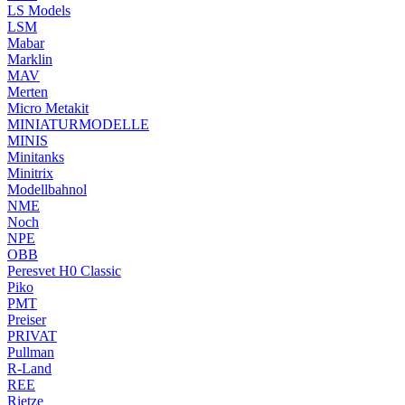
LS Models
LSM
Mabar
Marklin
MAV
Merten
Micro Metakit
MINIATURMODELLE
MINIS
Minitanks
Minitrix
Modellbahnol
NME
Noch
NPE
OBB
Peresvet H0 Classic
Piko
PMT
Preiser
PRIVAT
Pullman
R-Land
REE
Rietze