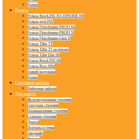
Разное
Рельсы
Рельсы RocoLINE НА ПРИЗМЕ H0
Рельсы geoLINE
Рельсы Fleischmann-PROFI H0
Рельсы Fleischmann-PROFI N
Рельсы Fleischmann-Gleis N
Рельсы Tillig TT
Рельсы Tillig TT на призме
Рельсы Tillig Elite H0
Рельсы RocoLINE H0
Рельсы Roco H0e
Гравий модельный
Разное
Стартовые наборы
Цифровые наборы
Для макета
Железнодорожные строения
Городские строения
Промышленные строения
Сельские строения
Дороги
Порталы и стены
Ландшафт
Фигуры