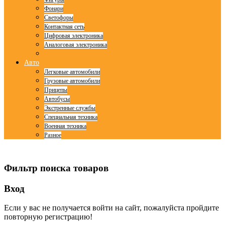
Фонари
Светофоры
Контактная сеть
Цифровая электроника
Аналоговая электроника
Авто
Легковые автомобили
Грузовые автомобили
Прицепы
Автобусы
Экстренные службы
Специальная техника
Военная техника
Разное
© Free
Joomla! 3 Modules
- by
VinaGecko.com
Фильтр поиска товаров
Вход
Если у вас не получается войти на сайт, пожалуйста пройдите
повторную регистрацию!