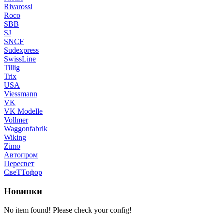
Rivarossi
Roco
SBB
SJ
SNCF
Sudexpress
SwissLine
Tillig
Trix
USA
Viessmann
VK
VK Modelle
Vollmer
Waggonfabrik
Wiking
Zimo
Автопром
Пересвет
СвеТТофор
Новинки
No item found! Please check your config!