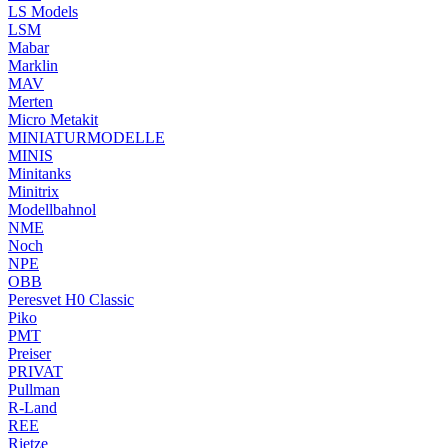
LS Models
LSM
Mabar
Marklin
MAV
Merten
Micro Metakit
MINIATURMODELLE
MINIS
Minitanks
Minitrix
Modellbahnol
NME
Noch
NPE
OBB
Peresvet H0 Classic
Piko
PMT
Preiser
PRIVAT
Pullman
R-Land
REE
Rietze