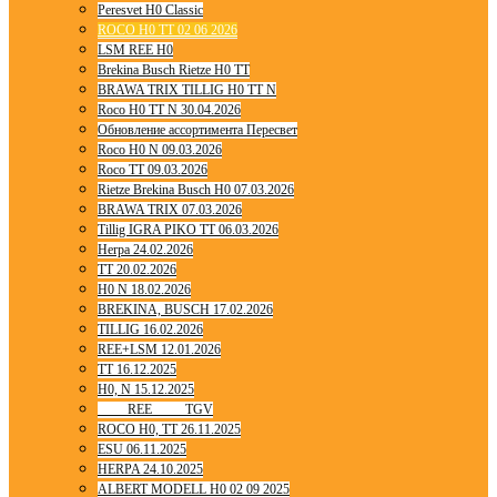
Peresvet H0 Classic
ROCO H0 TT 02 06 2026
LSM REE H0
Brekina Busch Rietze H0 TT
BRAWA TRIX TILLIG H0 TT N
Roco H0 TT N 30.04.2026
Обновление ассортимента Пересвет
Roco H0 N 09.03.2026
Roco TT 09.03.2026
Rietze Brekina Busch H0 07.03.2026
BRAWA TRIX 07.03.2026
Tillig IGRA PIKO TT 06.03.2026
Herpa 24.02.2026
TT 20.02.2026
H0 N 18.02.2026
BREKINA, BUSCH 17.02.2026
TILLIG 16.02.2026
REE+LSM 12.01.2026
TT 16.12.2025
H0, N 15.12.2025
____ REE ____ TGV
ROCO H0, TT 26.11.2025
ESU 06.11.2025
HERPA 24.10.2025
ALBERT MODELL H0 02 09 2025