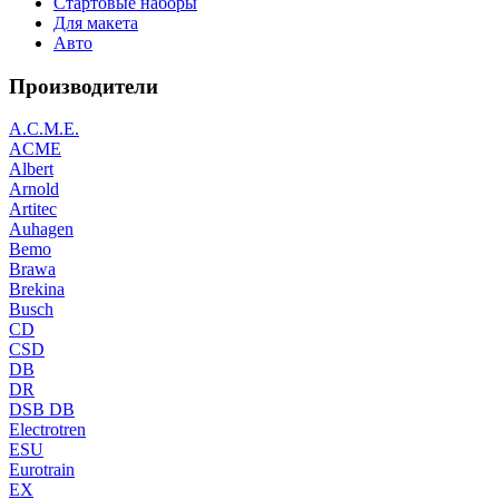
Стартовые наборы
Для макета
Авто
Производители
A.C.M.E.
ACME
Albert
Arnold
Artitec
Auhagen
Bemo
Brawa
Brekina
Busch
CD
CSD
DB
DR
DSB DB
Electrotren
ESU
Eurotrain
EX