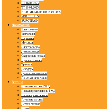
H0 16.01.2025
TT 16.01.2025
АВТОМОБИЛИ H0 16.01.2025
SBB CFF FFS
EUROTRAIN
Локомотивы
Электровозы
Тепловозы
Паровозы
Мотрисы
Электропоезда
Дизель-поезда
Скоростные поезда
Путевая техника
Трамваи
Декодеры
Детали локомотивов
Печатная продукция
Вагоны
Грузовые вагоны РЖД
Пассажирские вагоны РЖД
Пассажирские вагоны
Грузовые вагоны
Детали вагонов
Грузы