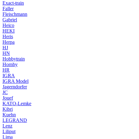
Exact-train
Faller
Fleischmann
Gabriel
Heico
HEKI
Heris
Herpa
HJ
HN
Hobbytrain
Hornby
HR
IGRA
IGRA Model
Jagerndorfer
JC
Jouef
KATO-Lemke
Kibri
Kuehn
LEGRAND
Lenz
Liliput
Lima