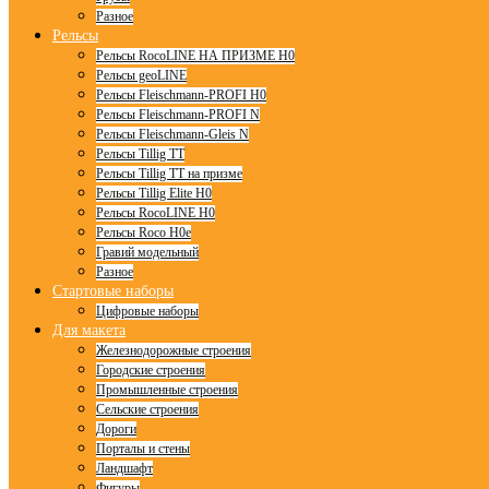
Разное
Рельсы
Рельсы RocoLINE НА ПРИЗМЕ H0
Рельсы geoLINE
Рельсы Fleischmann-PROFI H0
Рельсы Fleischmann-PROFI N
Рельсы Fleischmann-Gleis N
Рельсы Tillig TT
Рельсы Tillig TT на призме
Рельсы Tillig Elite H0
Рельсы RocoLINE H0
Рельсы Roco H0e
Гравий модельный
Разное
Стартовые наборы
Цифровые наборы
Для макета
Железнодорожные строения
Городские строения
Промышленные строения
Сельские строения
Дороги
Порталы и стены
Ландшафт
Фигуры