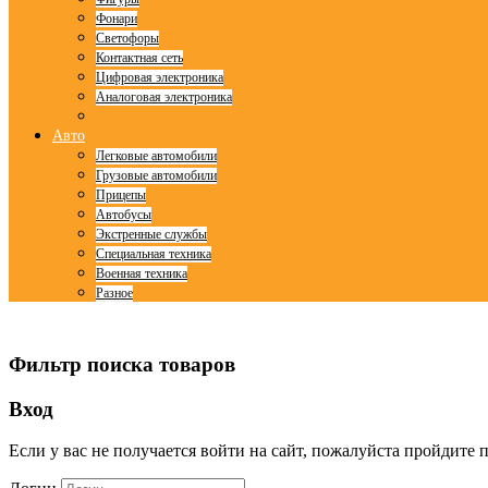
Фонари
Светофоры
Контактная сеть
Цифровая электроника
Аналоговая электроника
Авто
Легковые автомобили
Грузовые автомобили
Прицепы
Автобусы
Экстренные службы
Специальная техника
Военная техника
Разное
© Free
Joomla! 3 Modules
- by
VinaGecko.com
Фильтр поиска товаров
Вход
Если у вас не получается войти на сайт, пожалуйста пройдите