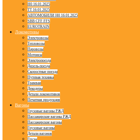
H0 16.01.2025
TT 16.01.2025
АВТОМОБИЛИ H0 16.01.2025
SBB CFF FFS
EUROTRAIN
Локомотивы
Электровозы
Тепловозы
Паровозы
Мотрисы
Электропоезда
Дизель-поезда
Скоростные поезда
Путевая техника
Трамваи
Декодеры
Детали локомотивов
Печатная продукция
Вагоны
Грузовые вагоны РЖД
Пассажирские вагоны РЖД
Пассажирские вагоны
Грузовые вагоны
Детали вагонов
Грузы