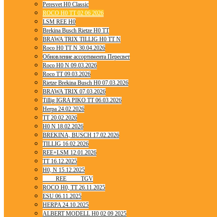
Peresvet H0 Classic
ROCO H0 TT 02 06 2026
LSM REE H0
Brekina Busch Rietze H0 TT
BRAWA TRIX TILLIG H0 TT N
Roco H0 TT N 30.04.2026
Обновление ассортимента Пересвет
Roco H0 N 09.03.2026
Roco TT 09.03.2026
Rietze Brekina Busch H0 07.03.2026
BRAWA TRIX 07.03.2026
Tillig IGRA PIKO TT 06.03.2026
Herpa 24.02.2026
TT 20.02.2026
H0 N 18.02.2026
BREKINA, BUSCH 17.02.2026
TILLIG 16.02.2026
REE+LSM 12.01.2026
TT 16.12.2025
H0, N 15.12.2025
____ REE ____ TGV
ROCO H0, TT 26.11.2025
ESU 06.11.2025
HERPA 24.10.2025
ALBERT MODELL H0 02 09 2025