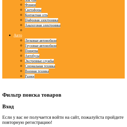
Фонари
Светофоры
Контактная сеть
Цифровая электроника
Аналоговая электроника
Авто
Легковые автомобили
Грузовые автомобили
Прицепы
Автобусы
Экстренные службы
Специальная техника
Военная техника
Разное
© Free
Joomla! 3 Modules
- by
VinaGecko.com
Фильтр поиска товаров
Вход
Если у вас не получается войти на сайт, пожалуйста пройдите
повторную регистрацию!