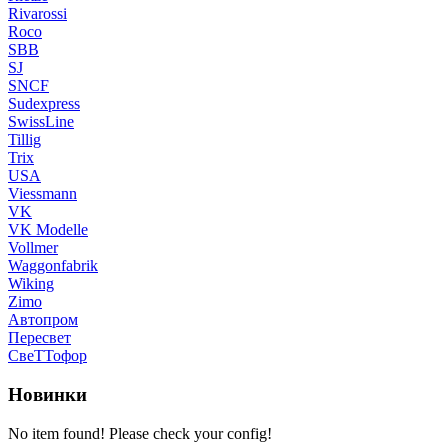
Rivarossi
Roco
SBB
SJ
SNCF
Sudexpress
SwissLine
Tillig
Trix
USA
Viessmann
VK
VK Modelle
Vollmer
Waggonfabrik
Wiking
Zimo
Автопром
Пересвет
СвеТТофор
Новинки
No item found! Please check your config!