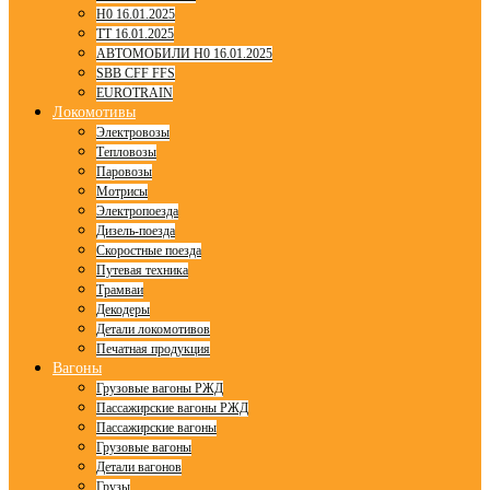
H0 16.01.2025
TT 16.01.2025
АВТОМОБИЛИ H0 16.01.2025
SBB CFF FFS
EUROTRAIN
Локомотивы
Электровозы
Тепловозы
Паровозы
Мотрисы
Электропоезда
Дизель-поезда
Скоростные поезда
Путевая техника
Трамваи
Декодеры
Детали локомотивов
Печатная продукция
Вагоны
Грузовые вагоны РЖД
Пассажирские вагоны РЖД
Пассажирские вагоны
Грузовые вагоны
Детали вагонов
Грузы