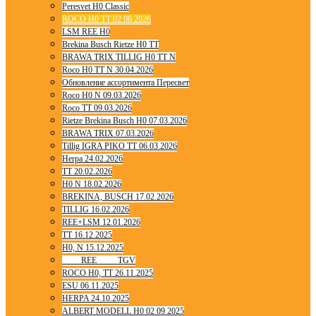
Peresvet H0 Classic
ROCO H0 TT 02 06 2026
LSM REE H0
Brekina Busch Rietze H0 TT
BRAWA TRIX TILLIG H0 TT N
Roco H0 TT N 30.04.2026
Обновление ассортимента Пересвет
Roco H0 N 09.03.2026
Roco TT 09.03.2026
Rietze Brekina Busch H0 07.03.2026
BRAWA TRIX 07.03.2026
Tillig IGRA PIKO TT 06.03.2026
Herpa 24.02.2026
TT 20.02.2026
H0 N 18.02.2026
BREKINA, BUSCH 17.02.2026
TILLIG 16.02.2026
REE+LSM 12.01.2026
TT 16.12.2025
H0, N 15.12.2025
____ REE ____ TGV
ROCO H0, TT 26.11.2025
ESU 06.11.2025
HERPA 24.10.2025
ALBERT MODELL H0 02 09 2025