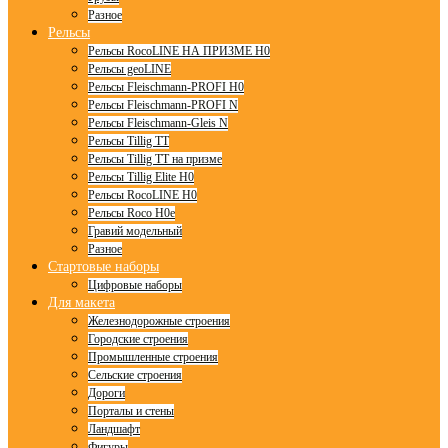
Разное
Рельсы
Рельсы RocoLINE НА ПРИЗМЕ H0
Рельсы geoLINE
Рельсы Fleischmann-PROFI H0
Рельсы Fleischmann-PROFI N
Рельсы Fleischmann-Gleis N
Рельсы Tillig TT
Рельсы Tillig TT на призме
Рельсы Tillig Elite H0
Рельсы RocoLINE H0
Рельсы Roco H0e
Гравий модельный
Разное
Стартовые наборы
Цифровые наборы
Для макета
Железнодорожные строения
Городские строения
Промышленные строения
Сельские строения
Дороги
Порталы и стены
Ландшафт
Фигуры