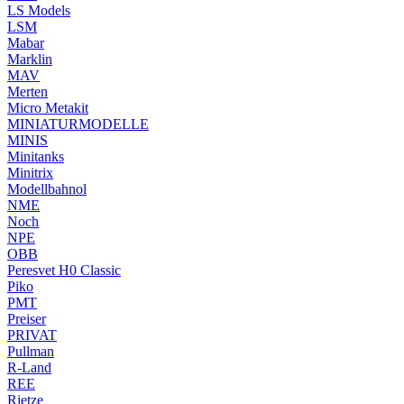
LS Models
LSM
Mabar
Marklin
MAV
Merten
Micro Metakit
MINIATURMODELLE
MINIS
Minitanks
Minitrix
Modellbahnol
NME
Noch
NPE
OBB
Peresvet H0 Classic
Piko
PMT
Preiser
PRIVAT
Pullman
R-Land
REE
Rietze