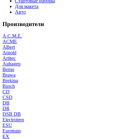
Стартовые наборы
Для макета
Авто
Производители
A.C.M.E.
ACME
Albert
Arnold
Artitec
Auhagen
Bemo
Brawa
Brekina
Busch
CD
CSD
DB
DR
DSB DB
Electrotren
ESU
Eurotrain
EX