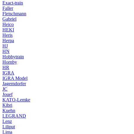
Exact-train
Faller
Fleischmann
Gabriel
Heico
HEKI
Heris
Herpa
HJ
HN
Hobbytrain
Hornby
HR
IGRA
IGRA Model
Jagerndorfer
JC
Jouef
KATO-Lemke
Kibri
Kuehn
LEGRAND
Lenz
Liliput
Lima