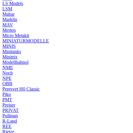
LS Models
LSM
Mabar
Marklin
MAV
Merten
Micro Metakit
MINIATURMODELLE
MINIS
Minitanks
Minitrix
Modellbahnol
NME
Noch
NPE
OBB
Peresvet H0 Classic
Piko
PMT
Preiser
PRIVAT
Pullman
R-Land
REE
Rietze