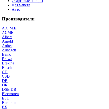
Стартовые наборы
Для макета
Авто
Производители
A.C.M.E.
ACME
Albert
Arnold
Artitec
Auhagen
Bemo
Brawa
Brekina
Busch
CD
CSD
DB
DR
DSB DB
Electrotren
ESU
Eurotrain
EX