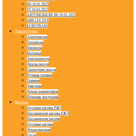
H0 16.01.2025
TT 16.01.2025
АВТОМОБИЛИ H0 16.01.2025
SBB CFF FFS
EUROTRAIN
Локомотивы
Электровозы
Тепловозы
Паровозы
Мотрисы
Электропоезда
Дизель-поезда
Скоростные поезда
Путевая техника
Трамваи
Декодеры
Детали локомотивов
Печатная продукция
Вагоны
Грузовые вагоны РЖД
Пассажирские вагоны РЖД
Пассажирские вагоны
Грузовые вагоны
Детали вагонов
Грузы