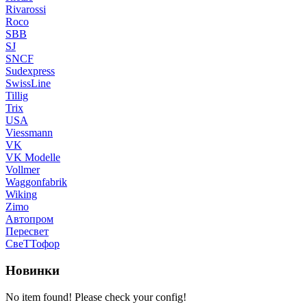
Rivarossi
Roco
SBB
SJ
SNCF
Sudexpress
SwissLine
Tillig
Trix
USA
Viessmann
VK
VK Modelle
Vollmer
Waggonfabrik
Wiking
Zimo
Автопром
Пересвет
СвеТТофор
Новинки
No item found! Please check your config!