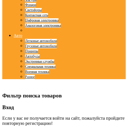
Фонари
Светофоры
Контактная сеть
Цифровая электроника
Аналоговая электроника
Авто
Легковые автомобили
Грузовые автомобили
Прицепы
Автобусы
Экстренные службы
Специальная техника
Военная техника
Разное
© Free
Joomla! 3 Modules
- by
VinaGecko.com
Фильтр поиска товаров
Вход
Если у вас не получается войти на сайт, пожалуйста пройдите
повторную регистрацию!