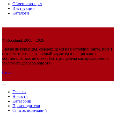
Обмен и возврат
Инструкции
Каталоги
© Rocoland, 2005 - 2026
Любая информация, содержащаяся на настоящем сайте, носит
исключительно справочный характер и не при каких
обстоятельствах не может быть расценена как предложение
заключить договор (оферта).
Вверх
Главная
Новости
Категории
Производители
Список пожеланий