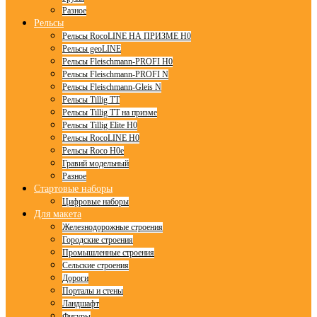
Разное
Рельсы
Рельсы RocoLINE НА ПРИЗМЕ H0
Рельсы geoLINE
Рельсы Fleischmann-PROFI H0
Рельсы Fleischmann-PROFI N
Рельсы Fleischmann-Gleis N
Рельсы Tillig TT
Рельсы Tillig TT на призме
Рельсы Tillig Elite H0
Рельсы RocoLINE H0
Рельсы Roco H0e
Гравий модельный
Разное
Стартовые наборы
Цифровые наборы
Для макета
Железнодорожные строения
Городские строения
Промышленные строения
Сельские строения
Дороги
Порталы и стены
Ландшафт
Фигуры