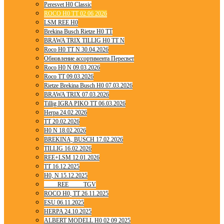
Peresvet H0 Classic
ROCO H0 TT 02 06 2026
LSM REE H0
Brekina Busch Rietze H0 TT
BRAWA TRIX TILLIG H0 TT N
Roco H0 TT N 30.04.2026
Обновление ассортимента Пересвет
Roco H0 N 09.03.2026
Roco TT 09.03.2026
Rietze Brekina Busch H0 07.03.2026
BRAWA TRIX 07.03.2026
Tillig IGRA PIKO TT 06.03.2026
Herpa 24.02.2026
TT 20.02.2026
H0 N 18.02.2026
BREKINA, BUSCH 17.02.2026
TILLIG 16.02.2026
REE+LSM 12.01.2026
TT 16.12.2025
H0, N 15.12.2025
____ REE ____ TGV
ROCO H0, TT 26.11.2025
ESU 06.11.2025
HERPA 24.10.2025
ALBERT MODELL H0 02 09 2025