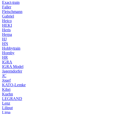
Exact-train
Faller
Fleischmann
Gabriel
Heico
HEKI
Heris
Herpa
HJ
HN
Hobbytrain
Hornby
HR
IGRA
IGRA Model
Jagerndorfer
JC
Jouef
KATO-Lemke
Kibri
Kuehn
LEGRAND
Lenz
Liliput
Lima